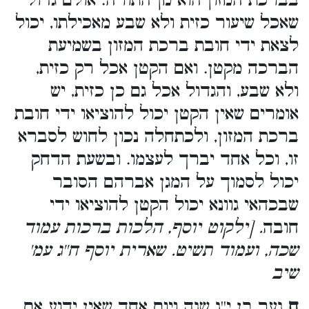
בברכת המזון הוא מן התורה. אולם גדול
שאכל שיעור כזית ולא שבע מאכילתו, יכול
לצאת ידי חובת ברכת המזון בשמיעת
הברכה מקטן. ואם הקטן אכל רק כזית,
ולא שבע, והגדול אכל גם כן כזית, יש
אומרים שאין הקטן יכול להוציאו ידי חובת
ברכת המזון, ולכתחלה נכון לחוש לסברא
זו, וכל אחד יברך לעצמו. ובשעת הדחק
יכול לסמוך על המגן אברהם הסובר
שבכהאי גוונא יכול הקטן להוציאו ידי
חובה
. [ילקוט יוסף, הלכות ברכות עמוד
שכה, ועמוד תשיט. שארית יוסף ח''ג עמ'
שיב
ח
נער בן י''ג שנה ויום אחד שאין ידוע אם