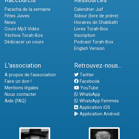
Raccourcis
Ressources
Paracha de la semaine
Calendrier Juif
Fêtes Juives
Sidour (livre de prière)
News
Horaires de Chabbath
Cours Mp3-Vidéo
Livres Torah-Box
Yéchiva Torah-Box
Inscription
Dédicacer un cours
Podcast Torah-Box
English Version
L'association
Retrouvez-nous...
A propos de l'association
Twitter
Faire un don !
Facebook
Mentions légales
YouTube
Nous contacter
WhatsApp
Aide (FAQ)
WhatsApp Femmes
Application iOS
Application Android