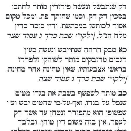
דק שנתבשל ונעשה פירורין מותר לחתכו
בסכין דק דק, וכמו שחותך פת, ומכל מקום
אסור לכותשו במכתשת. ודין סוכר כדין
מלח הנ''ל
. [ילקו''י שבת כרך ג עמוד שצד
כא
טבק הרחה שנתייבש ונעשה כעין
רגבים מדובקים מותר לשוחקו ולפררו
.
בראשי אצבעותיו, שאין טחינה אחר טחינה
[ילקו''י שבת כרך ג עמוד שצה
כב
מותר לשפשף בשבת את בגדו מטיט
שנפל על בגדו, ואף-על-פי שהטיט יבש וע''י
שפשופו הוא מתפורר ונטחן עד אשר דק
לעפר, אין בזה משום דין טוחן. ובלבד