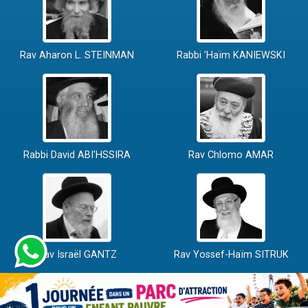
Rav Aharon L. STEINMAN
Rabbi 'Haïm KANIEWSKI
Rabbi David ABI'HSSIRA
Rav Chlomo AMAR
Rav Israël GANTZ
Rav Yossef-Haïm SITRUK