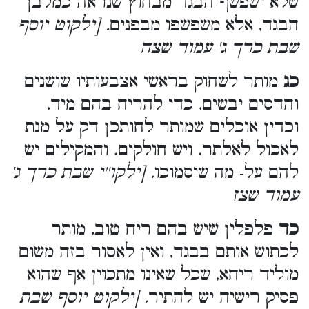
שלא ישפשף הבגד מבחוץ שנראה כמלבן
הבגד, אלא משפשפו מבפנים
. [ילקוט יוסף
שבת כרך ג' עמוד שצה
כג
מותר לשחוק בראשי אצבעותיו שושנים
והדסים יבשים, כדי להריח בהם מיד,
וכדין אוכלים שמותר לחותכן דק על מנת
לאכול לאלתר. ויש חולקים. והמקילים יש
להם על- מה שיסמוכו
. [ילקו''י שבת כרך ג'
עמוד שצז
כד
פלפלין שיש בהם ריח טוב, מותר
לכתוש אותם בבגד, ואין לאסור בזה משום
מוליד ריחא, שכל שאינו מתכוין אף שהוא
פסיק רישיה יש להתיר
. [ילקוט יוסף שבת