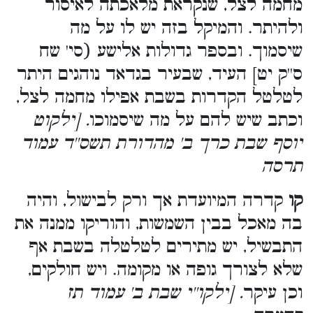
מחמה לצל, שנקראת מלאכתה לאיסור
ולהיתר. והמיקל בזה יש לו על מה
שיסמוך. ובספר גדולות אלישע (סי' שח
ס''ק יט] העיד, שבעיר בגדאד נוהגים היתר
לטלטל הקדרות בשבת אפילו מחמה לצל,
וכתב שיש להם על מה שיסמוכו
. [ילקוט
יוסף שבת כרך ב' מהדורת תשס''ד עמוד
תרסה
קו
קדרה המיועדת אך ורק לבישול, והיה
בה מאכל בבין השמשות, והוריקו ממנה את
התבשיל, יש מתירים לטלטלה בשבת אף
שלא לצורך גופה או מקומה. ויש חולקים,
וכן עיקר
. [ילקו''י שבת ב' עמוד תז