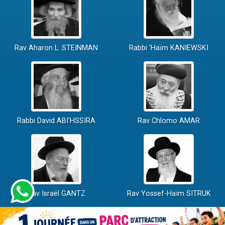
Rav Aharon L. STEINMAN
Rabbi 'Haïm KANIEWSKI
Rabbi David ABI'HSSIRA
Rav Chlomo AMAR
Rav Israël GANTZ
Rav Yossef-Haïm SITRUK