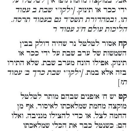
אבל במוקצה מחמת גופו אין לטלטלו על
ידי ככר או תינוק.
[ילקו''י שבת ב עמוד
תו, ובמהדורת תשס''ד גם בעמוד תרסה.
הליכות עולם ח''ג עמוד ר
קח
אסור לטלטל נר שהיה דולק בבין
השמשות של ערב שבת על ידי ככר או
תינוק, אפילו הונח מערב שבת, שלא התירו
בזה אלא במת.
[ילקו''י שבת כרך ב' עמוד
תז
]
קט
יש ח' אופנים שבהם מותר לטלטל
מוקצה מחמת שמלאכתו לאיסור, אף מן
החמה לצל, או כדי להצילו מגניבה, ואלו
הם: כשנטל כבר את הכלי שמלאכתו