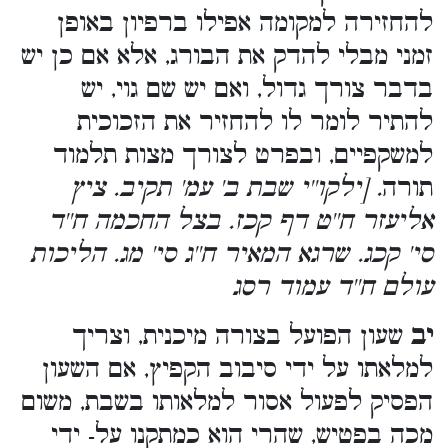
להחזירה למקומה אפילו ברפיון באופן
זמני מבלי להדק את הבורג, אלא אם כן יש
בדבר צורך גדול, ואם יש שם גוי, יש
להתיר לומר לו להחזיר את הזכוכית
למשקפיים, ובפרט לצורך מצות תלמוד
תורה
. [ילקו''י שבת ב' עמ' תקיב. ציץ
אליעזר ח''ט דף קכז. בצל החכמה ח''ד
סי' קכג. שרגא המאיר ח''ג סי' מג. הליכות
עולם ח''ד עמוד רסג
יב
שעון הפועל בצורה מיכנית, וצריך
למלאתו על ידי סיבוב הקפיץ, אם השעון
הפסיק לפעול אסור למלאותו בשבת, משום
מכה בפטיש, שהרי הוא כמתקנו על- ידי