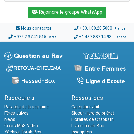
Rejoindre le groupe WhatsApp
Nous contacter
+33.1.80.20.5000
France
+972.2.37.41.515
+1.437.887.14.93
Israël
Canada
Raccourcis
Ressources
Paracha de la semaine
Calendrier Juif
Fêtes Juives
Sidour (livre de prière)
News
Horaires de Chabbath
Cours Mp3-Vidéo
Livres Torah-Box
Yéchiva Torah-Box
Inscription