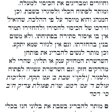
וחוזרים ומבריגים את הכיסוי למעלה.
ומותר לפתוח הכלי ולסוגרו בשבת, וכן
המנהג והוא מיוסד על פי ההלכה, שהואיל
ודרכו של הכיסוי להסירו ולהחזירו תמיד
אין בו איסור סתירה בפתיחתו, ולא משום
בנין בהחזרתו. וגם אין לגזור שמא יתקע.
וכן מותר לנשים להבריג את פותחן
השרשרת המחזיק ענק או תליון, שהרי לא
מהדקים חזק, וגם השרשרת עשויה לפתוח
ולסגור.
[ילקו''י שבת ב' עמ' תקח, הליכות
עולם ד' עמ' רמט. שו''ת פעולת צדיק ח''ב
סי' רסד
ט
מותר להבריג בשבת את בלוני הגז בכלי