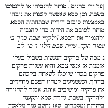
[על-ידי ברגים], מותר להגביהו או להנמיכו
בשבת. וכן כסא שאפשר לשנות את גובהו
באמצעות סיבוב הידית שבתחתית הכסא,
מותר לסובב את הידית כדי להגביה
ולהנמיך את הכסא.
[ילקו''י שבת כרך ב'
עמוד תקד. שו''ת שבט הלוי ו' סי' לב
ג
מטה של פרקים הנעשית בשביל בעלי
אומנות או אנשי צבא, והיא עשויה פרקים
פרקים בכדי שיוכלו לשאתה בלכתם
בדרך, וכשמגיעים למחוז חפצם מחזירים
את פרקיה ומושיבים אותה, אסור להחזירה
ולהדקה בשבת, גזירה שמא יתקענה
ביתדות ומסמרים, שאז נחשב גמר מלאכה