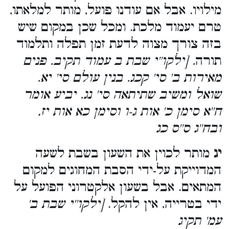
מילויו. אבל אם עודנו פועל, מותר למלאתו,
טרם יעמוד מלכת. ומכל שכן במקום שיש
בזה צורך מצוה לדעת זמן תפלה ותלמוד
תורה
. [ילקו''י שבת ב עמוד תקיב. פנים
מאירות ב' סי' קכג. בנין עולם סי' יא.
שואל ומשיב שתיתאה סי' נג. יביע אומר
ח''א סימן כ' אות ג-ו וסימן כא אות יז,
ובח''ג ס''ס כג
יג
מותר לכוין את השעון בשבת לשעה
המדוייקת על-ידי הסבת המחוגים למקום
המתאים. אבל בשעון אלקטרוני הפועל על
ידי בטרייה, אין להקל.
[ילקו''י שבת ב'
עמ' תקיג