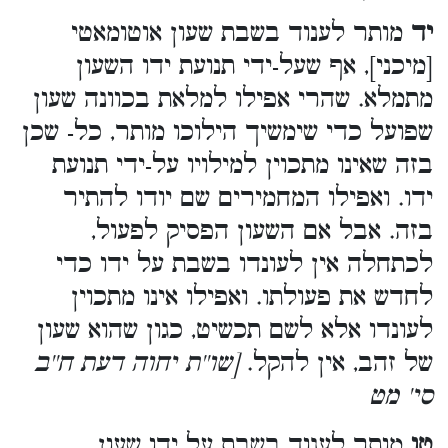
יד
מותר לענוד בשבת שעון אוטומאטי
[מיכני], אף שעל-ידי תנועת ידו השעון
מתמלא. שהרי אפילו למלאת בכוונה שעון
שפועל כדי שימשיך הילוכו מותר, כל- שכן
בזה שאינו מתכוין למילויו על-ידי תנועת
ידו. ואפילו המחמירים שם יודו להתיר
בזה. אבל אם השעון הפסיק לפעול,
לכתחלה אין לעונדו בשבת על ידו כדי
לחדש את פעולתו. ואפילו אינו מתכוין
לעונדו אלא לשם תכשיט, כגון שהוא שעון
של זהב, אין להקל.
[שו''ת יחוה דעת ח''ב
סי' מט
טו
מותר לענוד בשבת על ידו שעון