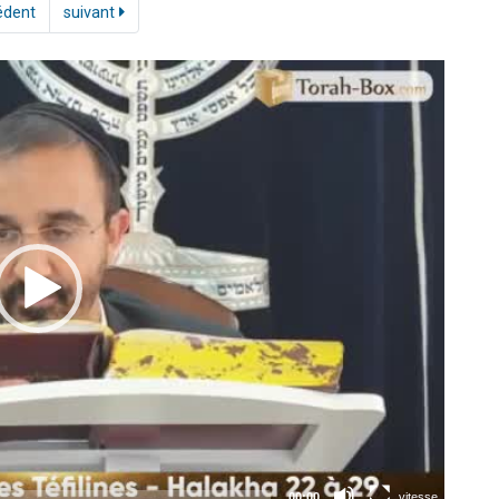
édent
suivant