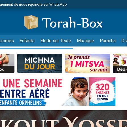
viennent de nous rejoindre sur WhatsApp
viennent de nous rejoindre sur WhatsApp
de donner son Maasser
es viennent de faire un don pour 5 jours de vacances aux Orphelins
es viennent de faire un don pour Diane, 80 ans, dans un appartement insalub
emmes
Enfants
Etude sur Texte
Musique
Paracha
Di
 viennent de demander une bénédiction
viennent de nous rejoindre sur WhatsApp
nnes viennent de faire un don pour Sauvez la jambe de Yohan
49 places pour étudier en groupe sur Zoom
lles musiques dans Torah-Box Music
viennent de nous rejoindre sur WhatsApp
viennent de nous rejoindre sur WhatsApp
viennent de nous rejoindre sur WhatsApp
les musiques dans Torah-Box Music
es viennent de faire un don pour Tsédaka : pauvres d'Israel