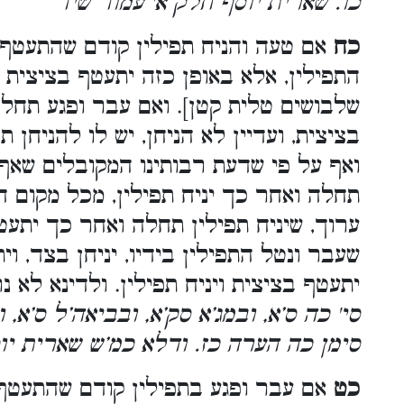
כו. שארית יוסף חלק א' עמוד שיד
כח
אם טעה והניח תפילין קודם שהתעטף ב
התפילין, אלא באופן כזה יתעטף בציצית א
שלבושים טלית קטן]. ואם עבר ופגע תחל
בציצית, ועדיין לא הניחן, יש לו להניחן 
ואף על פי שדעת רבותינו המקובלים שאף
תחלה ואחר כך יניח תפילין, מכל מקום 
ערוך, שיניח תפילין תחלה ואחר כך יתעט
שעבר ונטל התפילין בידיו, יניחן בצד, וי
יתעטף בציצית ויניח תפילין. ולדינא לא 
סי' כה ס’א, ובמג’א סק’א, ובביאה’ל ס’א, ו
סימן כה הערה כז. ודלא כמ’ש שארית יו
כט
אם עבר ופגע בתפילין קודם שהתעטף 