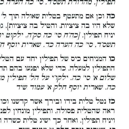
תפילין, מהדורת תשס’ד, סי' כה הערה כג.
כה
וכן אם מתעטף בטלית שאולה תוך ל' י
שלא היו בה ציציות, והטיל בה ציציות], 
יניח תפילין
. [כה’ח סי' כה סק’ה. ילקוט 
תשס’ד, סי' כה הערה כד. שארית יוסף ח’א
כו
המניחים כיס של תפילין יחד עם הטלית
התפילין למעלה, כדי שלא יפגעו בהם תח
שלום א' סי' כה. ילקו’י על הל' תפילין
כה. שארית יוסף חלק א' עמוד שיד
כז
נטל טלית בידו ובירך אשר קדשנו וכו'
ראה שהטלית פסולה, ותפילין מונחין לפניו
ויניח תפילין, ואחר כך ישיג טלית כשרה 