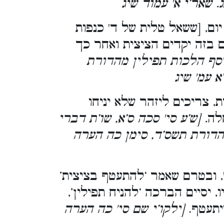
 שאר’י א' עמוד שיג
ום, [ששאל טלית של ד' כנפות
גם בזה יקדים הציצית ואחר כך
יוסף הלכות תפילין מהדורת
 עמ' שיג
, צריכים ליזהר שלא יניחו
לה
. [ש’ע סי' סכה ס’א, שו’ת דברי
 מהדורת תשס’ד, סימן כה הערה
, ובטרם שאמר ‘להתעטף בציצית’
, יסיים הברכה ‘להניח תפילין’,
ויתעטף.
[ילקו’י שם סי' כה הערה