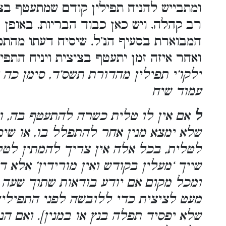
ומתבייש להניח תפילין קודם שמתעטף בצי
רב קהלה, ויש כאן כבוד הבריות, באופן 
המבוארת בסעיף הנ’ל, שיסיח דעתו מהתפי
ואחר איזה זמן יתעטף בציצית ויניח התפיל
ילקו’י תפילין מהדורת תשס’ד, סימן כה 
עמוד שיח
ל
אם אין לו טלית כשרה להתעטף בה, וח
שלא ימצא מנין אחר להתפלל בו, או שיפ
לטלית, בכל אלה אין צריך להמתין לטלי
שייך ‘מעלין בקודש ואין מורידין’ אלא ד
ומכל מקום אם יודע בודאות שתוך שעה מ
מעט לציצית כדי ללובשה לפני התפילין.
שלא יפסיד תפלה בנץ או במנין]. ואם הנ