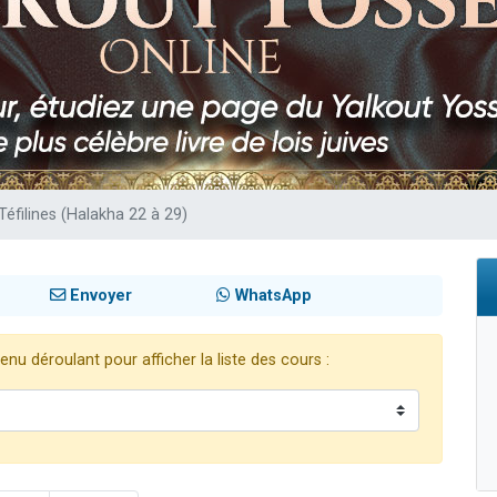
sion radio : Visions de grandeur n°104 : Le Chabbath et le Birkat Hamazone à 
 viennent de demander une bénédiction
de donner son Maasser
49 places pour étudier en groupe sur Zoom
 donner son Maasser
 Téfilines (Halakha 22 à 29)
Envoyer
WhatsApp
nu déroulant pour afficher la liste des cours :