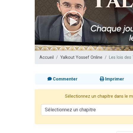
Nouvelle émis
61 personnes
Ariel vient 
Il reste 
Eva vient de
Accueil
Yalkout Yossef Online
Les lois des
Commenter
Imprimer
Sélectionnez un chapitre dans le me