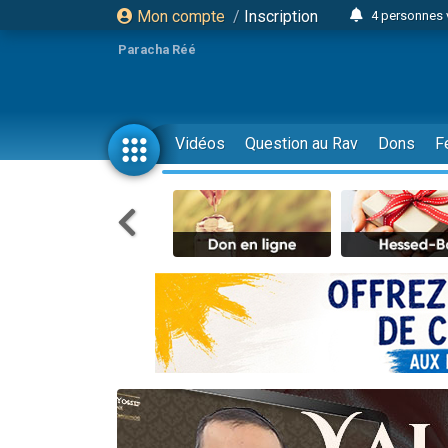
Mon compte
/
Inscription
4 personnes 
3 personnes 
Paracha Réé
Odaya vient 
3 personn
3 personn
Vidéos
Question au Rav
Dons
F
13 personnes
2 personnes 
30 perso
Il reste 
12 nouve
3 personnes 
2 personnes 
3 personnes 
2 nouvel
8 personn