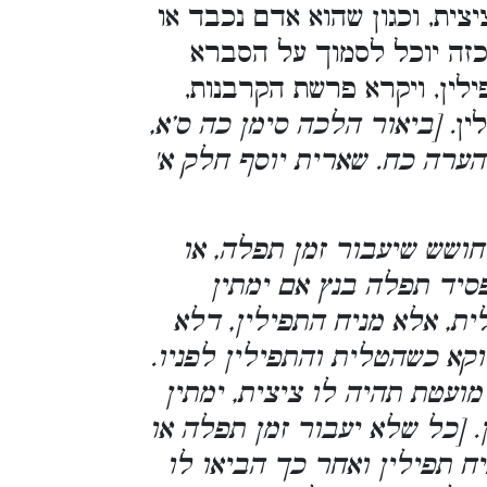
צית, וכגון שהוא אדם נכבד או
כזה יוכל לסמוך על הסברא
לין, ויקרא פרשת הקרבנות,
ין
. [ביאור הלכה סימן כה ס’א,
הערה כח. שארית יוסף חלק א'
ושש שיעבור זמן תפלה, או
סיד תפלה בנץ אם ימתין
ת, אלא מניח התפילין, דלא
וקא כשהטלית והתפילין לפניו.
ועטת תהיה לו ציצית, ימתין
 [כל שלא יעבור זמן תפלה או
יח תפילין ואחר כך הביאו לו