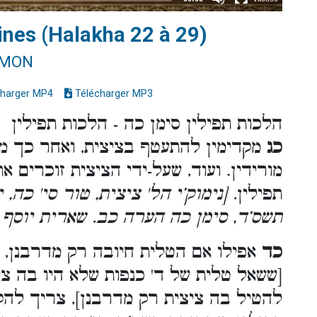
lines (Halakha 22 à 29)
IMON
harger MP4
Télécharger MP3
הלכות תפילין סימן כה - הלכות תפילין
כג
מקדימין להתעטף בציצית, ואחר כך מניח
מורידין. ועוד, שעל-ידי הציצית זוכרים א
תפילין
. [נימוק’י הל' ציצית, טור סי' כה
תשס’ד, סימן כה הערה כב. שארית יוסף 
כד
אפילו אם הטלית חיובה רק מדרבנן, כג
[ששאל טלית של ד' כנפות שלא היו בה ציצ
להטיל בה ציצית רק מדרבנן], צריך להק