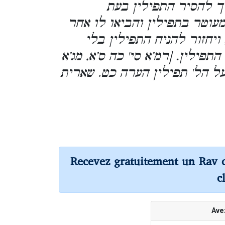
ך להסיר התפילין בעת
עוטר בתפילין והביאו לו אחר
ויחזור להניח התפילין בלי
פילין. [רמ’א סי' כה ס’א, מג’א
 על הל' תפילין הערה כט. שארית
Recevez gratuitement un Rav 
c
Ave