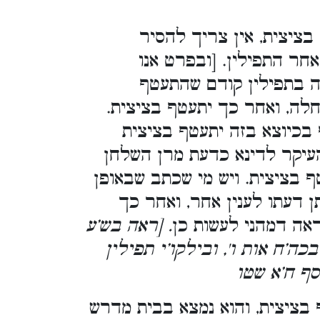
ציצית, אין צריך להסיר
חר התפילין. [ובפרט אנו
ה בתפילין קודם שהתעטף
תחלה, ואחר כך יתעטף בציצית.
 בכיוצא בזה יתעטף בציצית
העיקר לדינא כדעת מרן השלחן
ף בציצית. ויש מי שכתב שבאופן
תן דעתו לענין אחר, ואחר כך
נראה דמהני לעשות כן
. [ראה בש’ע
בכה’ח אות ו', ובילקו’י תפילין
סף ח’א שטו
בציצית, והוא נמצא בבית מדרש