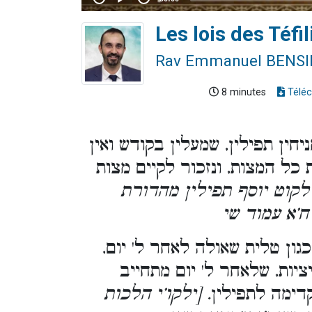
Les lois des Téfi
Rav Emmanuel BENS
8 minutes
Téléc
ין תפילין, שמעלין בקודש ואין
ת כל המצות, ונזכור לקיים מצות
, ילקוט יוסף תפילין מהדורת
ח’א עמוד שי
ון טלית שאולה לאחר ל' יום,
יות, שלאחר ל' יום מתחייב
דימה לתפילין
. [ילקו’י הלכות