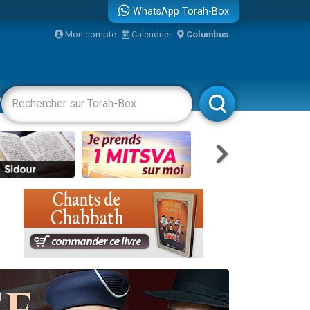
WhatsApp Torah-Box
Mon compte
Calendrier
Columbus
re
vertissements
Livres
Rabbanim
travers le temps