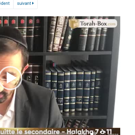
édent
suivant