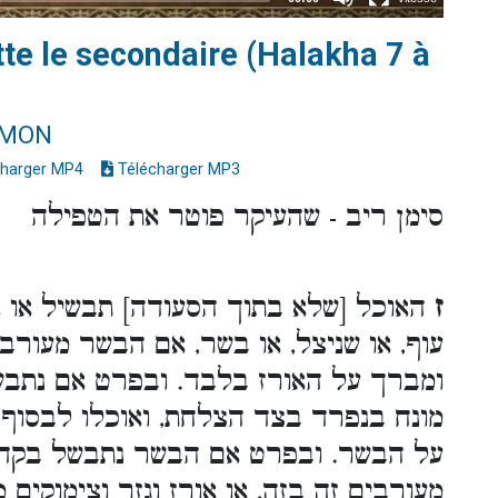
tte le secondaire (Halakha 7 à
IMON
harger MP4
Télécharger MP3
סימן ריב - שהעיקר פוטר את הטפילה
ז
האוכל [שלא בתוך הסעודה] תבשיל או או
עוף, או שניצל, או בשר, אם הבשר מעורב,
ומברך על האורז בלבד. ובפרט אם נתב
מונח בנפרד בצד הצלחת, ואוכלו לבסוף 
על הבשר. ובפרט אם הבשר נתבשל בקדרה
מעורבים זה בזה, או אורז וגזר וצימוקים 