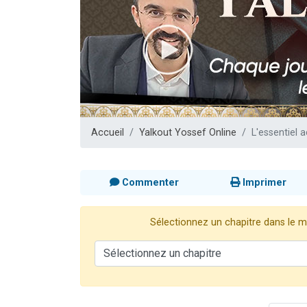
61 personnes
Il reste 
Ariel vient 
Nathaniel vi
4 personnes 
Accueil
Yalkout Yossef Online
L'essentiel 
Commenter
Imprimer
Sélectionnez un chapitre dans le me