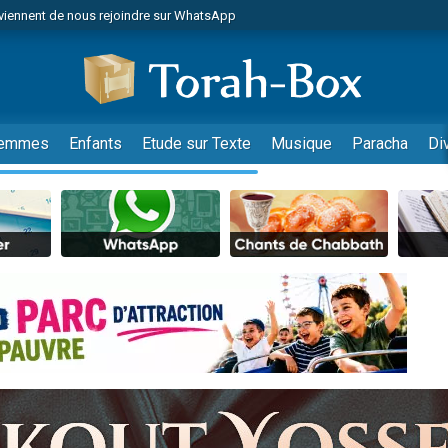
viennent de nous rejoindre sur WhatsApp
de donner son Maasser
es viennent de faire un don pour 5 jours de vacances aux Orphelins
es viennent de faire un don pour Diane, 80 ans, dans un appartement insalub
viennent de nous rejoindre sur WhatsApp
emmes
Enfants
Etude sur Texte
Musique
Paracha
Di
 viennent de demander une bénédiction
nnes viennent de faire un don pour Sauvez la jambe de Yohan
49 places pour étudier en groupe sur Zoom
lles musiques dans Torah-Box Music
viennent de nous rejoindre sur WhatsApp
viennent de nous rejoindre sur WhatsApp
les musiques dans Torah-Box Music
viennent de nous rejoindre sur WhatsApp
es viennent de faire un don pour Tsédaka : pauvres d'Israel
sion radio : Visions de grandeur n°104 : Le Chabbath et le Birkat Hamazone à 