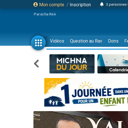
Mon compte
/
Inscription
3 personnes 
Odaya vient 
Paracha Réé
3 personn
3 personn
2 personnes 
Vidéos
Question au Rav
Dons
F
13 personnes
30 perso
Il reste 
12 nouve
3 personnes 
2 personnes 
2 nouvel
3 personnes 
8 personn
Nouvelle émis