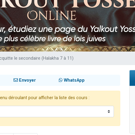
 viennent de demander une bénédiction
49 places pour étudier en groupe sur Zoom
de donner son Maasser
ent de donner son Maasser
viennent de nous rejoindre sur WhatsApp
acquitte le secondaire (Halakha 7 à 11)
Envoyer
WhatsApp
nu déroulant pour afficher la liste des cours :