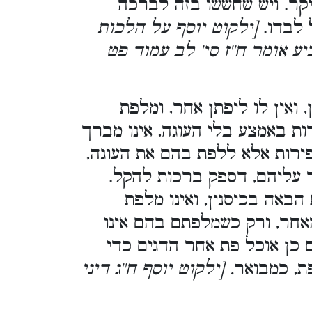
קר. ויש שחששו בזה לברכה
ל לבדו
[ילקוט יוסף על הלכות
יע אומר ח''ז סי' לב עמוד פט
 ואין לו ליפתן אחר, ומלפת
ות באמצע בלי העוגה, אינו מברך
 הפירות אלא ללפת בהם את העוגה
רך עליהם, דספק ברכות להקל
באה בכיסנין, ואינו מלפת
אחר, ורק כשמלפתם בהם אינו
ם כן אוכל פת אחר הדגים כדי
ת, כמבואר
. [ילקוט יוסף ח''ג דיני