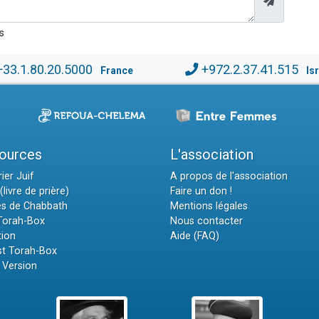
s
+33.1.80.20.5000
+972.2.37.41.515
France
Is
ources
L'association
ier Juif
A propos de l'association
(livre de prière)
Faire un don !
es de Chabbath
Mentions légales
 Torah-Box
Nous contacter
tion
Aide (FAQ)
t Torah-Box
 Version