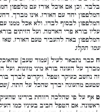
בלבד. וכן אם אוכל אורז עם מלפפון חמוץ
המלפפון יחד עם האורז, אינו מברך, דח
המלפפון לבסוף לבדו, ולא אכל ממנו עם
עליו בורא פרי האדמה, ועל הזיתים בורא
המלפפון באה להעביר טעם האורז, שאז א
עמו' תקלג
ח
כבר נתבאר לעיל [עמוד שעב] שהאוכל,
מברך על העוגה בורא מיני מזונות, ועל 
זה נחשב כעיקר וטפל. ויקדים לברך בורא 
שטעם מהעוגה יברך שהכל על התה
שם עמ
ט
אף על פי שהלכה רווחת בידינו שהעי
ראשונה, אם הטפל חביב בעיניו כמו העיק