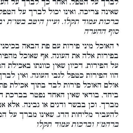
לברך על הטפל, ואחר כך לברך על העי
שאינה צריכה, ואינו יכול לברך על הטפ.
ברכות עמוד תקלו. ועיין היטב בשו''ת יב
סוף ההערה
י
האוכל מיני פירות עם פת הבאה בכיסנין,
בפירות אלה את העוגה, אף שאוכל מהפיר
על הפירות, דכיון שאין כוונתו באכילת,
הוו הפירות כטפל לגבי העוגה, ואין לב.
אולם האוכל פירות לבד בתוך אכילת פת ה
ביחד, בודאי שאין האחד נפטר בברכת ה
מברך. וכן בבשר ודגים או גבינה. אלא א
להעביר מליחות הדג, שאינו מברך על הפ
ברהמ''ז וברכות עמוד תקלו