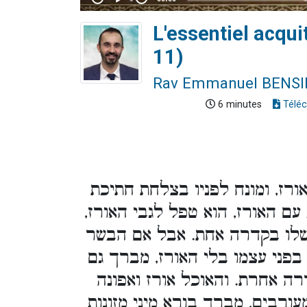
L'essentiel acqui
11)
Rav Emmanuel BENS
6 minutes
Téléc
רז, ומונח לפניו בצלחת חתיכת
 עם האורז, הוא טפל לגבי האורז
שלו בקדרה אחת. אבל אם הבשר
בפני עצמו בלי האורז, מברך גם
 אחרת. והאוכל אורז ואפונה
מעורבים, מברך בורא מיני מזונות