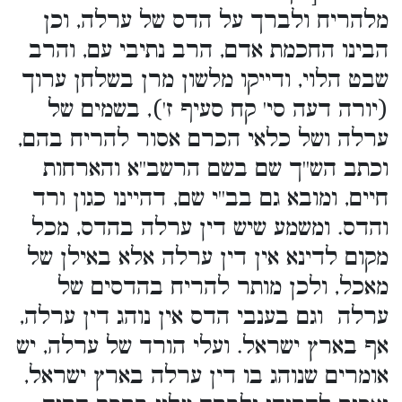
מלהריח ולברך על הדס של ערלה, וכן
הבינו החכמת אדם, הרב נתיבי עם, והרב
שבט הלוי, ודייקו מלשון מרן בשלחן ערוך
(יורה דעה סי' קח סעיף ז'), בשמים של
ערלה ושל כלאי הכרם אסור להריח בהם,
וכתב הש''ך שם בשם הרשב''א והארחות
חיים, ומובא גם בב''י שם, דהיינו כגון ורד
והדס. ומשמע שיש דין ערלה בהדס, מכל
מקום לדינא אין דין ערלה אלא באילן של
מאכל, ולכן מותר להריח בהדסים של
ערלה וגם בענבי הדס אין נוהג דין ערלה,
אף בארץ ישראל. ועלי הורד של ערלה, יש
אומרים שנוהג בו דין ערלה בארץ ישראל,