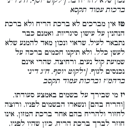
נכון שלא להריח בו
. [ילקוט יוסף, ח''ג דיני
ברכות עמוד תקסא
טז
אין מברכים לא ברכת הריח ולא ברכת
הנהנין על עישון סיגריות. ואמנם כבר
נתבאר לעיל, שראוי ונכון מאד להמנע שלא
לעשן כלל. ולא תיקנו חכמים ברכה על
שמיעת קול נעים, ורחיצה, שהרי אינם
נכנסים לגוף
. [ילקוט יוסף, ח''ג דיני
ברהמ''ז וברכות עמוד תקסב
יז
מי שבירך על בשמים באמצע סעודתו,
[והריח בהם] ונשארו הבשמים לפניו, ורוצה
לחזור ולהריח בהם אחר ברכת המזון, אינו
חוזר לברך ברכת הריח, כיון שהיו לפניו,