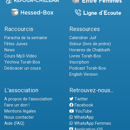
Raccourcis
Ressources
Paracha de la semaine
Calendrier Juif
Fêtes Juives
Sidour (livre de prière)
News
Horaires de Chabbath
Cours Mp3-Vidéo
Livres Torah-Box
Yéchiva Torah-Box
Inscription
Dédicacer un cours
Podcast Torah-Box
English Version
L'association
Retrouvez-nous...
A propos de l'association
Twitter
Faire un don !
Facebook
Mentions légales
YouTube
Nous contacter
WhatsApp
Aide (FAQ)
WhatsApp Femmes
Application iOS