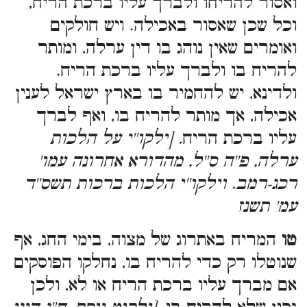
ואסור להריחו ולברך עליו ברכת הריח,
וכל שכן שאסור באכילה. ויש חולקים
ואומרים שאין נוהג בו דין ערלה, ומותר
להריח בו ולברך עליו ברכת הריח.
ולדינא, יש להחמיר בו בארץ ישראל לענין
אכילה, אך מותר להריח בו, ואף לברך
עליו ברכת הריח
. [ילקו''י על הלכות
ערלה, פ''ה ס''ל, מהדורא אחרונה עמו'
רכג-רמב. וילקו''י הלכות ברכות תשס''ד
עמ' תשנז
טו
המריח באתרוג של מצוה, בימי החג, אף
שנוטלו רק כדי להריח בו, נחלקו הפוסקים
אם מברך עליו ברכת הריח או לא, ולכן