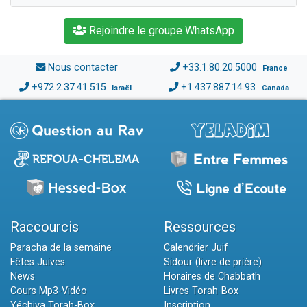
Rejoindre le groupe WhatsApp
Nous contacter
+33.1.80.20.5000
France
+972.2.37.41.515
+1.437.887.14.93
Israël
Canada
Raccourcis
Ressources
Paracha de la semaine
Calendrier Juif
Fêtes Juives
Sidour (livre de prière)
News
Horaires de Chabbath
Cours Mp3-Vidéo
Livres Torah-Box
Yéchiva Torah-Box
Inscription