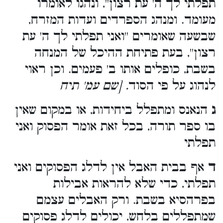
תפלתי לך ה' עת רצון'', ונהגו לאומרו
מעומד. ומנהג הספרדים ועדות המזרח,
שבשעה שאומרים ''ואני תפלתי לך ה' עת
רצון'', בעת פתיחת ההיכל של המנחה
בשבת, כופלים אותו ב' פעמים. וכן ראוי
לנהוג על פי הסוד
. [שם עמ' תיח
ג
הנאנס ומתפלל ביחידות, או במקום שאין
בו ספר תורה, בכל זאת אומר הפסוק ואני
תפלתי
ד
אף בבית האבל אין לדלג הפסוקים ואני
תפלתי, כדי שלא להראות אבילות
בפרהסיא בשבת. ורק האבלים עצמם
שמתפללים בלחש, יכולים לדלג פסוקים