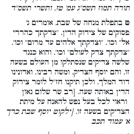
תורה תמוז תשס''ג עמ' טז, ותשרי תשס''ד
ט
בתפלת מנחה של שבת, אומרים ג'
פסוקים של צידוק הדין, ''צדקתך כהררי
אל'' וכו', ''וצדקתך אלהים עד מרום'' וכו',
''צדקתך צדק לעולם'' וכו', והוא כנגד
שלשה צדיקים שנסתלקו מן העולם בשעה
זו, והם יוסף הצדיק, ומשה רבינו, ואדונינו
דוד המלך, ולכן תיקנו חז''ל לומר צידוק
הדין באותה שעה. [רב שר שלום גאון
וראוי לכל בעל נפש להאנח על מיתת
הצדיקים בשעה זו
. [ילקוט יוסף שבת כרך
א' עמוד תכב