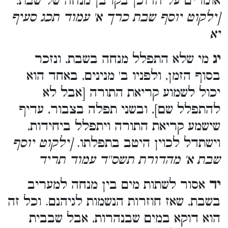
אומרים על הדוכן בקרבן מנחה של שבת
.
[ילקוט יוסף שבת כרך א' עמוד תכג סעיף
יא
יג
מי שלא התפלל מנחה בשבת, ונזכר
בסוף הזמן, ולפניו ב' מנינים, באחד הוא
יכול לשמוע קריאת התורה [אבל לא
להתפלל שם], ובשני תפלה בצבור, עדיף
שישמע קריאת התורה ויתפלל ביחידות,
וישתדל לכוין היטב בתפלתו.
[ילקוט יוסף
שבת א' מהדורת תשס''ד עמוד תריד
יד
אסור לשתות מים בין מנחה למעריב
בשבת, שאז חוזרות הנשמות לגיהנם. וכל זה
הוא דוקא במים שבנהרות, אבל שבבית