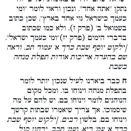
נתקן ''אתה אחד''. ונכון וראוי לומר ''ומי
כעמך כישראל גוי אחד בארץ'', שכן כתוב
בשמואל ב' (פרק ז), ולא כמו שכתוב
בדברי הימים (פרק יז)''ומי כעמך ישראל''
.
[ילקוט יוסף שבת כרך א' עמוד תכ. וראה
שם בהערה אריכות אודות תפלת מנחה
בשבת
ח
כבר ביארנו לעיל שנכון יותר לומר
בתפלת מנחה וינוחו בו. ומכל מקום
הנוהגים לומר וינוחו בם, יש להם על מה
שיסמוכו, אך צריך שיאמרו שבתות קדשך
וינוחו בם, בלשון
רבים. [ילקוט יוסף שבת
כרך א' עמ' ריא, ועמ' תכב. ירחון קול