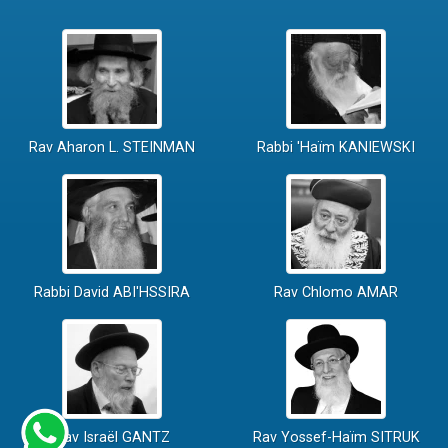
Rav Aharon L. STEINMAN
Rabbi 'Haïm KANIEWSKI
Rabbi David ABI'HSSIRA
Rav Chlomo AMAR
Rav Israël GANTZ
Rav Yossef-Haïm SITRUK