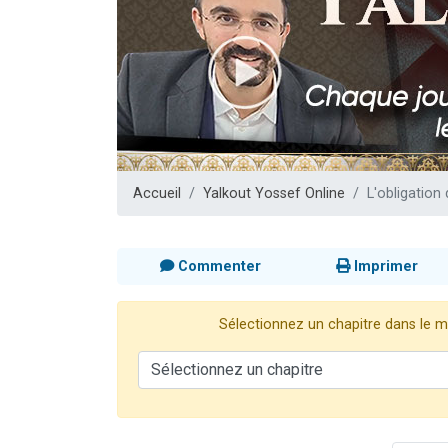
17 personnes
4 personnes 
Il reste 
Eva vient de
Eli vient de 
Accueil
Yalkout Yossef Online
L'obligation
Commenter
Imprimer
Sélectionnez un chapitre dans le me