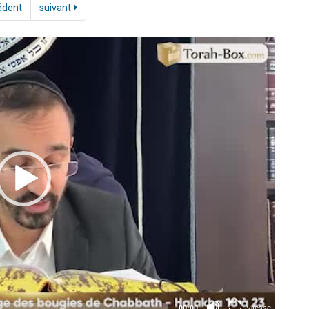
édent
suivant