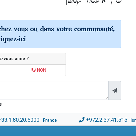
]
כרך א עמוד קמט
chez vous ou dans votre communauté,
liquez-ici
z-vous aimé ?
NON
s
+33.1.80.20.5000
+972.2.37.41.515
France
Is