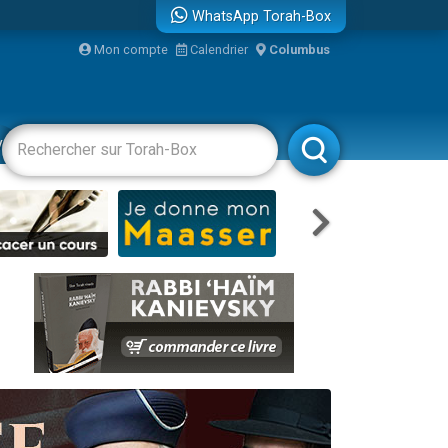
WhatsApp Torah-Box
Mon compte
Calendrier
Columbus
vertissements
Livres
Rabbanim
re
...