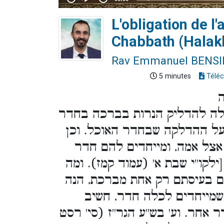
L'obligation de l
Chabbath (Halak
Rav Emmanuel BENS
5 minutes
Téléc
ה
לה להדליק הנרות בברכה בחדר
על ההדלקה שבחדר האוכל. וכן
אצל אמה, ומייחדים להם חדר
קו''י שבת א' (עמוד קמז). ומה
ם בעיסתם רק אחת מברכת, הנה
שמייחדים לכלה חדר, חשיב
אחר. וע' בש''ע הגר''ז (סי' רסט