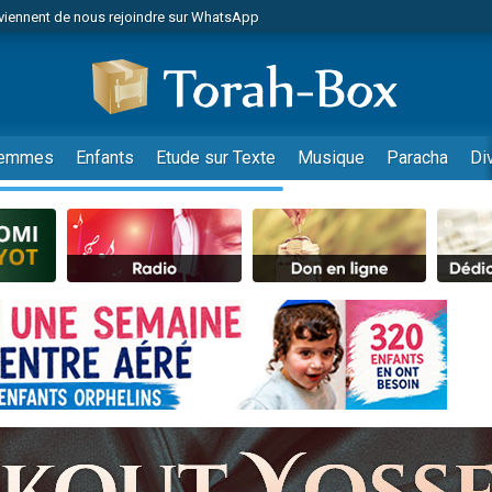
viennent de nous rejoindre sur WhatsApp
r vient de donner son Maasser
nes viennent de faire un don pour Événements Torah-Box
es viennent de faire un don pour Tsédaka : pauvres d'Israel
viennent de nous rejoindre sur WhatsApp
emmes
Enfants
Etude sur Texte
Musique
Paracha
Di
 viennent de demander une bénédiction
es viennent de faire un don pour Diane, 80 ans, dans un appartement insalub
49 places pour étudier en groupe sur Zoom
viennent de nous rejoindre sur WhatsApp
 viennent de demander une bénédiction
49 places pour étudier en groupe sur Zoom
viennent de nous rejoindre sur WhatsApp
viennent de nous rejoindre sur WhatsApp
es viennent de faire un don pour Reloger Rivka, 6 enfants, victime de violences
es viennent de faire un don pour 1 Journée de Vacances Pour les Enfants