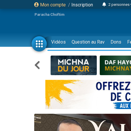
Mon compte
/
Inscription
2 personnes 
Lisbel Esthe
Paracha Choftim
3 person
2 personn
3 personnes 
Vidéos
Question au Rav
Dons
F
11 personnes
3 personn
Il reste 
2 personnes 
29 personnes
Il reste 
2 personnes 
6 personnes 
4 personn
2 personn