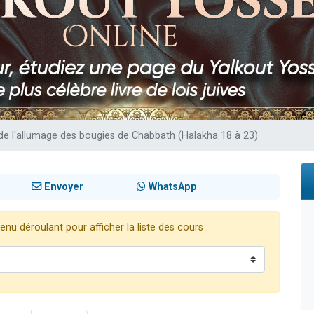
 viennent de demander une bénédiction
viennent de nous rejoindre sur WhatsApp
49 places pour étudier en groupe sur Zoom
 donner son Maasser
donner son Maasser
 de l'allumage des bougies de Chabbath (Halakha 18 à 23)
Envoyer
WhatsApp
nu déroulant pour afficher la liste des cours :