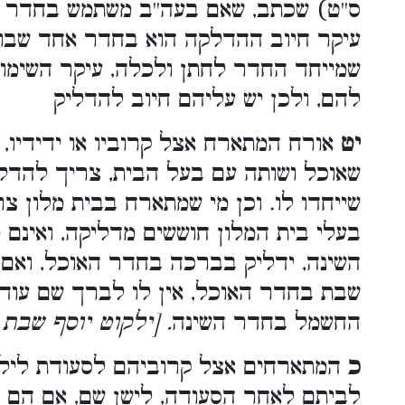
ס''ט) שכתב, שאם בעה''ב משתמש בחדר ג'
עיקר חיוב ההדלקה הוא בחדר אחד שבו 
שמייחד החדר לחתן ולכלה, עיקר השימוש
להם, ולכן יש עליהם חיוב להדליק
יט
אורח המתארח אצל קרוביו או ידידיו, 
שאוכל ושותה עם בעל הבית, צריך להדל
שייחדו לו. וכן מי שמתארח בבית מלון צ
בעלי בית המלון חוששים מדליקה, ואינם
השינה, ידליק בברכה בחדר האוכל, ואם 
שבת בחדר האוכל, אין לו לברך שם עוד
החשמל בחדר השינה
ילקוט יוסף שבת כר
כ
המתארחים אצל קרוביהם לסעודת ליל שב
לביתם לאחר הסעודה, לישן שם, אם הם י