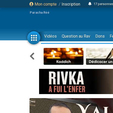
Mon compte
/
Inscription
17 personnes
4 personnes 
Paracha Réé
Il reste 
23 person
Eva vient de
Vidéos
Question au Rav
Dons
F
4 personnes 
3 personnes 
3 personn
Odaya vient 
13 personnes
2 personnes 
30 perso
12 nouve
Il reste 
3 personnes 