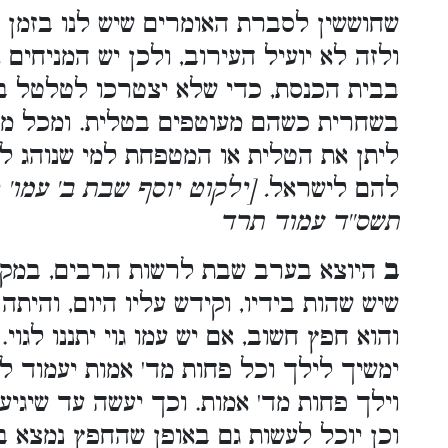
שחוששין לסברת האומרים שיש לנו בזמן 
ולזה לא יועיל העירוב, ולכן יש המניחי
בבית הכנסת, כדי שלא יצטרכו לטלטל בש
בשחרית כשהם מעוטפים בטלית. ומכל מק
ליתן את הטלית או המטפחת למי שנוהג לט
להם לישראל
. [ילקוט יוסף שבת ב' עמו'
תשס''ד עמוד תרד
ב
היוצא בערב שבת לרשות הרבים, במקומ
שיש שהות בידיו, וקידש עליו היום, והיתה 
והוא חפץ חשוב, אם יש עמו גוי יתננו לגוי.
ימשיך לילך וכל פחות מד' אמות יעמוד לנו
וילך פחות מד' אמות. וכך יעשה עד שיגיע ס
וכן יוכל לעשות גם באופן שהחפץ נמצא ב