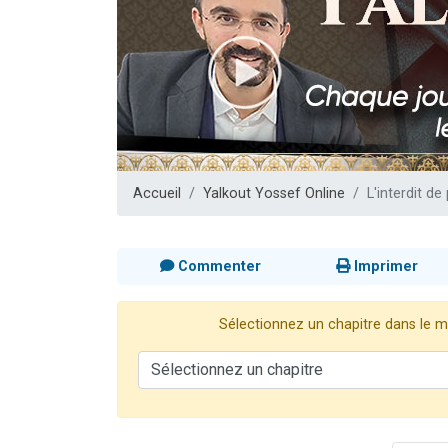
2 personnes 
2 nouvel
3 personnes 
8 personn
2 personn
Accueil
Yalkout Yossef Online
L'interdit d
Commenter
Imprimer
Sélectionnez un chapitre dans le me