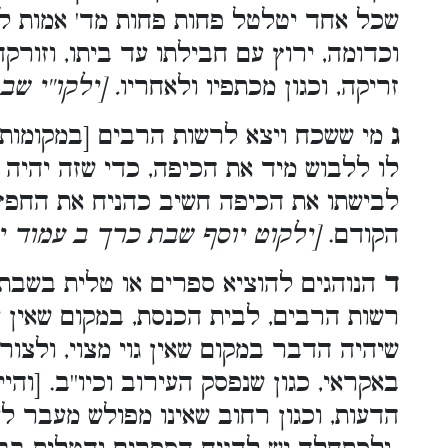
שכל אחד יטלטל פחות פחות מד' אמות לסי
וכדומה, ירוץ עם חבילתו עד ביתו, וזור
זריקה, וכגון מכתפיו ולאחריו
. [ילקו''י ש
ג
מי ששכח ויצא לרשות הרבים [במקומות ש
לו ללבוש מיד את הכיפה, כדי שזה יהיה 
לבישתו את הכיפה חשיב כהניח את החפץ,
הקודם.
[ילקוט יוסף שבת כרך ב עמוד 
ד
הנוהגים להוציא ספרים או טלית בשבת 
רשות הרבים, לבית הכנסת, במקום שאין ע
שיהיה הדבר במקום שאין גוי מצוי, ולצור
באקראי, כגון שנפסק העירוב וכיו''ב. [וה
הדעות, וכגון רחוב שאינו מפולש מעבר ל