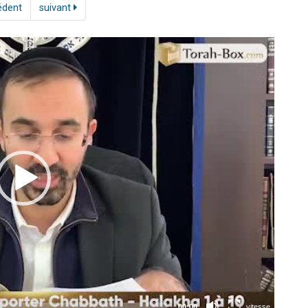
édent
suivant