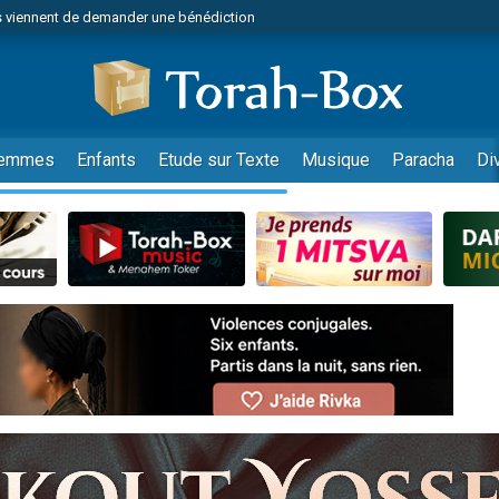
 viennent de demander une bénédiction
viennent de nous rejoindre sur WhatsApp
49 places pour étudier en groupe sur Zoom
nes viennent de faire un don pour Diane, 80 ans, dans un appartement insalu
 donner son Maasser
emmes
Enfants
Etude sur Texte
Musique
Paracha
Di
viennent de nous rejoindre sur WhatsApp
viennent de nous rejoindre sur WhatsApp
es viennent de faire un don pour 5 jours de vacances aux Orphelins
de donner son Maasser
 viennent de demander une bénédiction
viennent de nous rejoindre sur WhatsApp
nnes viennent de faire un don pour Sauvez la jambe de Yohan
lles musiques dans Torah-Box Music
49 places pour étudier en groupe sur Zoom
viennent de nous rejoindre sur WhatsApp