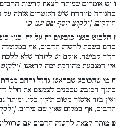
ו
יש אומרים שמותר לצאת לרשות הרבים כש
בחגורה מיוחדת שיש הקושרים אותה על ה
חולקים
. [ילקוט יוסף שם עמ' כ
'
ז
הלבוש בשני כובעים זה על זה, כגון כיפ
בהם בשבת לרשות הרבים, אף במקומות ש
דרך לבישה. אולם יש ליזהר שלא ללכת 
אין המגבעת מהודקת יפה לראשו.
[ילקוט
ח
מי שהכובע שבראשו גדול ורחב ממדת ר
בתוך הכובע מבפנים לצמצם את חלל רחב
ואין בזה איסור משום תיקון כלי. ומותר 
הרבים, אף במקום שאין שם עירוב.
[ילקו'
ט
מותר לצאת לרשות הרבים עם שרוולים 