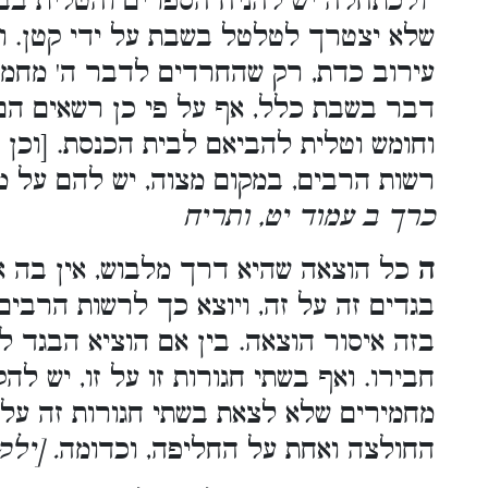
ולכתחלה יש להניח הספרים והטלית בבי
שלא יצטרך לטלטל בשבת על ידי קטן. וכ
עירוב כדת, רק שהחרדים לדבר ה' מחמיר
דבר בשבת כלל, אף על פי כן רשאים הם
וחומש וטלית להביאם לבית הכנסת. [וכן ה
רשות הרבים, במקום מצוה, יש להם על 
כרך ב עמוד יט, ותריח
ה
כל הוצאה שהיא דרך מלבוש, אין בה אי
בגדים זה על זה, ויוצא כך לרשות הרבים,
בזה איסור הוצאה. בין אם הוציא הבגד ל
חבירו. ואף בשתי חגורות זו על זו, יש לה
מחמירים שלא לצאת בשתי חגורות זה על 
החולצה ואחת על החליפה, וכדומה
. [יל