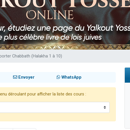
viennent de nous rejoindre sur WhatsApp
les musiques dans Torah-Box Music
viennent de nous rejoindre sur WhatsApp
es viennent de faire un don pour Tsédaka : pauvres d'Israel
es viennent de faire un don pour 1 Journée de Vacances Pour les Enfants
e porter Chabbath (Halakha 1 à 10)
Envoyer
WhatsApp
nu déroulant pour afficher la liste des cours :