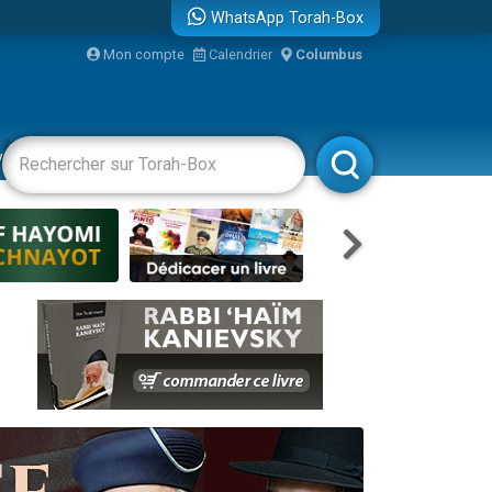
WhatsApp Torah-Box
Mon compte
Calendrier
Columbus
bre
vertissements
Livres
Rabbanim