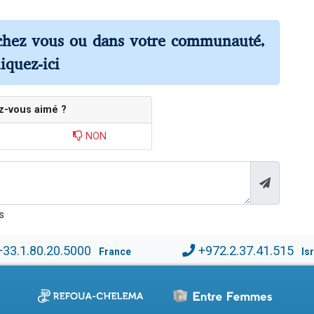
chez vous ou dans votre communauté,
liquez-ici
z-vous aimé ?
NON
s
+33.1.80.20.5000
+972.2.37.41.515
France
Is