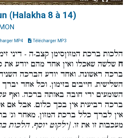
un (Halakha 8 à 14)
IMON
harger MP4
Télécharger MP3
הלכות ברכת המזוןסימן קצב-ה - דיני זימו
ח
שלשה שאכלו ואין אחד מהם יודע את כל
ברכה ראשונה, ואחד יודע הברכה השניה,
השלישית, חייבים בזימון, וכל אחד יברך 
השומעים ידי חובה באותה ברכה. ואף על
ברכה רביעית אין בכך כלום. אבל אם אי,
אין לברך כלל ברכת המזון, מאחר וג' בר
מעכבות זו את זו
ילקוט יוסף, הלכות ברכו