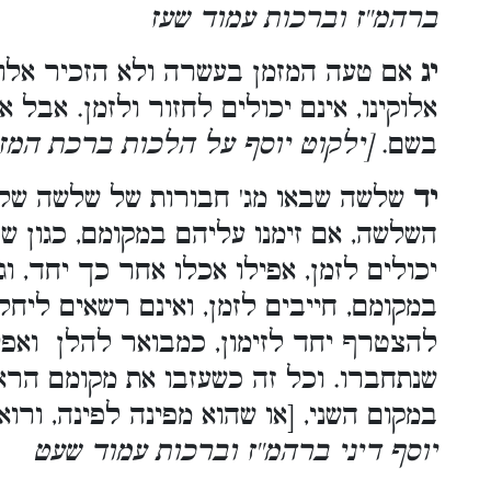
ברהמ''ז וברכות עמוד שעז
יג
אם טעה המזמן בעשרה ולא הזכיר אלוקינו
אלוקינו, אינם יכולים לחזור ולזמן. אבל אם
בשם.
ילקוט יוסף על הלכות ברכת המזו
יד
שלשה שבאו מג' חבורות של שלשה שלשה
השלשה, אם זימנו עליהם במקומם, כגון ש
יכולים לזמן, אפילו אכלו אחר כך יחד, וג
במקומם, חייבים לזמן, ואינם רשאים ליחל
להצטרף יחד לזימון, כמבואר להלן ואפ
שנתחברו. וכל זה כשעזבו את מקומם הראש
במקום השני, [או שהוא מפינה לפינה, ור
יוסף דיני ברהמ''ז וברכות עמוד שעט