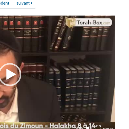
édent
suivant