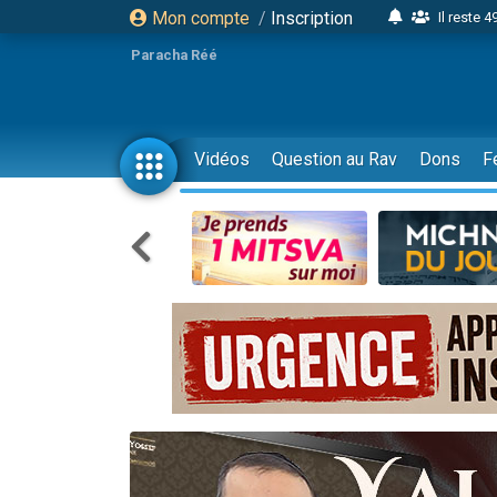
Mon compte
/
Inscription
Il reste 
16 person
Paracha Réé
2 personnes 
6 personnes 
4 personn
Vidéos
Question au Rav
Dons
F
2 personn
17 personnes
4 personnes 
Il reste 
Eva vient de
4 personnes 
3 personnes 
Odaya vient 
3 personn
2 personnes 