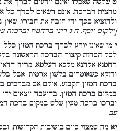
ט
שלשה שאכלו ואינם יודעים לברך את בר
מחצית הברכה, אינם רשאים לברך כל ,
ולהוציא בכך ידי חובה את חבירו, שאין
ילקוט יוסף, ח''ג דיני ברהמ''ז וברכות ע
י
מי שאינו יודע לברך ברכת המזון כלל, 
לכל הפחות קיצור הברכה הראשונה בלשון
רחמנא אלהנא מלכא דעלמא, מריה דהאי''.
ודוקא כשאומרים בלשון ארמית, אבל בלש
ברכת המזון הקבוע. אולם אם מברכים ב
במקום ברכת המזון, בדיעבד יוצאים ידי
יברכו ברכה מעין שלש במקום ברכת המז
עב
יא
מה שמצוי כיום בישיבות הקדושות, ובכו