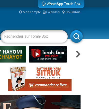
WhatsApp Torah-Box
bre
Mon compte
Calendrier
Columbus
...
vertissements
Livres
Rabbanim