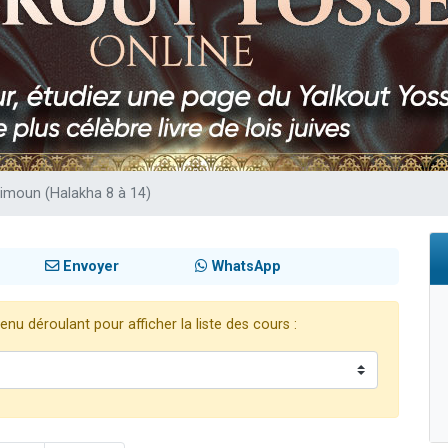
 viennent de demander une bénédiction
nnes viennent de faire un don pour Sauvez la jambe de Yohan
49 places pour étudier en groupe sur Zoom
lles musiques dans Torah-Box Music
 viennent de demander une bénédiction
Zimoun (Halakha 8 à 14)
Envoyer
WhatsApp
nu déroulant pour afficher la liste des cours :