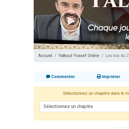
13 personnes
30 perso
Il reste 
12 nouve
29 personnes
Accueil
Yalkout Yossef Online
Les lois du 
Commenter
Imprimer
Sélectionnez un chapitre dans le me