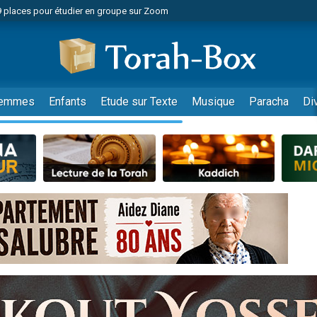
49 places pour étudier en groupe sur Zoom
nes viennent de faire un don pour Diane, 80 ans, dans un appartement insalu
viennent de nous rejoindre sur WhatsApp
viennent de nous rejoindre sur WhatsApp
es viennent de faire un don pour Reloger Rivka, 6 enfants, victime de violences
emmes
Enfants
Etude sur Texte
Musique
Paracha
Di
es viennent de faire un don pour 1 Journée de Vacances Pour les Enfants
 viennent de demander une bénédiction
viennent de nous rejoindre sur WhatsApp
49 places pour étudier en groupe sur Zoom
 donner son Maasser
viennent de nous rejoindre sur WhatsApp
viennent de nous rejoindre sur WhatsApp
de donner son Maasser
es viennent de faire un don pour 5 jours de vacances aux Orphelins
viennent de nous rejoindre sur WhatsApp