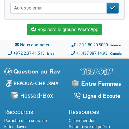
Rejoindre le groupe WhatsApp
Nous contacter
+33.1.80.20.5000
France
+972.2.37.41.515
+1.437.887.14.93
Israël
Canada
Raccourcis
Ressources
Paracha de la semaine
Calendrier Juif
Fêtes Juives
Sidour (livre de prière)