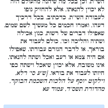
השי''ת. וכן בכל מה שיהנה מהעולם הזה
לא יכוין להנאתו, אלא להחזיק גופו
לעבודת השי''ת. כדכתיב, בכל דרכיך
דעהו, ואמרו חכמים כל מעשיך לשם שמים,
שאפילו דברים של רשות, כגון אכילה
ושתיה והליכה וכו', כולם לעבוד את
בוראך, או לדבר הגורם עבודתו, שאפילו
אם היה צמא או רעב ואכל ושתה להנאתו,
אינו משובח, אלא יכוין שיאכל וישתה כפי
חיותו לעבוד את בוראו
. [ש''ע סי' רלא,
וילקוט יוסף על הלכות השכמת הבוקר,
מהדורת תשס''ד, עמוד עא