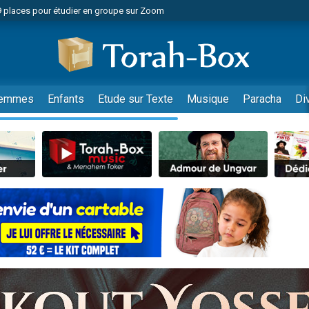
49 places pour étudier en groupe sur Zoom
nes viennent de faire un don pour Diane, 80 ans, dans un appartement insalu
viennent de nous rejoindre sur WhatsApp
viennent de nous rejoindre sur WhatsApp
es viennent de faire un don pour Reloger Rivka, 6 enfants, victime de violences
emmes
Enfants
Etude sur Texte
Musique
Paracha
Di
es viennent de faire un don pour 1 Journée de Vacances Pour les Enfants
 viennent de demander une bénédiction
viennent de nous rejoindre sur WhatsApp
49 places pour étudier en groupe sur Zoom
 donner son Maasser
viennent de nous rejoindre sur WhatsApp
viennent de nous rejoindre sur WhatsApp
de donner son Maasser
es viennent de faire un don pour 5 jours de vacances aux Orphelins
viennent de nous rejoindre sur WhatsApp