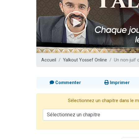
13 personnes
30 perso
Il reste 
12 nouve
29 personnes
Accueil
Yalkout Yossef Online
Un non-juif q
Commenter
Imprimer
Sélectionnez un chapitre dans le me