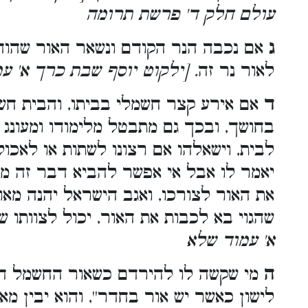
עולם חלק ד' פרשת תרומה
ג
אם נכבה הנר הקודם ונשאר האור שהודלק
לאור נר זה
. [ילקוט יוסף שבת כרך א' ע
ד
אם אירע קצר חשמלי בביתו, והבית חשו
בחושך, ובכך גם מתבטל מלימודו ומעונג ש
לבית, וישאלהו אם רצונו לשתות או לאכול
יאמר לו אבל אי אפשר להביא דבר זה מפני
את האור לצורכו, ואגב הישראל יהנה מאו
שהגוי בא לכבות את האור, יכול לצוותו ש
א' עמוד שלא
ה
מי שקשה לו להירדם כשאור החשמל דלו
לישון כאשר יש אור בחדר'', והוא יבין מ