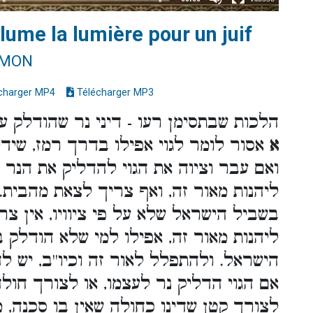
llume la lumière pour un juif
IMON
charger MP4
Télécharger MP3
הלכות שבתסימן רעו - דיני נר שהודלק על 
א
אסור לומר לגוי אפילו בדרך רמז, שיד
ואם עבר וציוה את הגוי להדליק את הנר
ליהנות מאור זה, ואף צריך לצאת מהבית.
בשביל הישראל שלא על פי ציוויו, אין צ
ליהנות מאור זה, אפילו למי שלא הודלק 
הישראל. ולהתפלל לאור זה וכיו''ב, יש 
אם הגוי הדליק נר לעצמו, או לצורך חולה
לצורך קטן שדינו כחולה שאין בו סכנה,