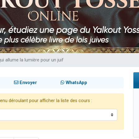
 viennent de demander une bénédiction
nnes viennent de faire un don pour Sauvez la jambe de Yohan
49 places pour étudier en groupe sur Zoom
lles musiques dans Torah-Box Music
 viennent de demander une bénédiction
ui allume la lumière pour un juif
Envoyer
WhatsApp
nu déroulant pour afficher la liste des cours :