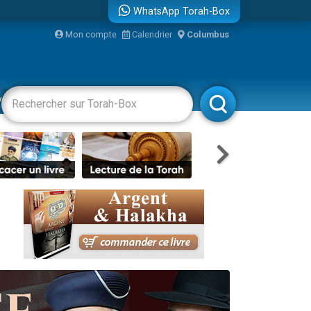
WhatsApp Torah-Box
bre
Mon compte
Calendrier
Columbus
...
vertissements
Livres
Rabbanim