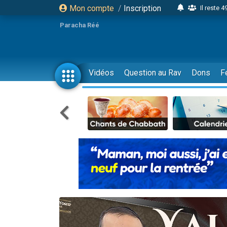
Mon compte
/
Inscription
Il reste 
16 person
Paracha Réé
2 personnes 
6 personnes 
4 personn
Vidéos
Question au Rav
Dons
F
2 personn
17 personnes
4 personnes 
Il reste 
Eva vient de
4 personnes 
3 personnes 
Odaya vient 
3 personn
2 personnes 