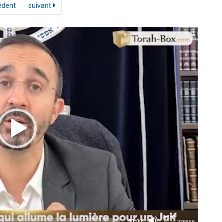
édent
suivant