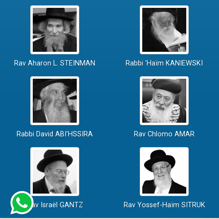
Rav Aharon L. STEINMAN
Rabbi 'Haïm KANIEWSKI
Rabbi David ABI'HSSIRA
Rav Chlomo AMAR
Rav Israël GANTZ
Rav Yossef-Haïm SITRUK