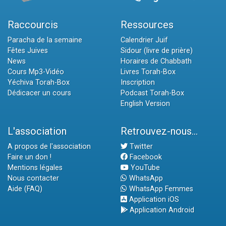
Raccourcis
Ressources
Paracha de la semaine
Calendrier Juif
Fêtes Juives
Sidour (livre de prière)
News
Horaires de Chabbath
Cours Mp3-Vidéo
Livres Torah-Box
Yéchiva Torah-Box
Inscription
Dédicacer un cours
Podcast Torah-Box
English Version
L'association
Retrouvez-nous...
A propos de l'association
Twitter
Faire un don !
Facebook
Mentions légales
YouTube
Nous contacter
WhatsApp
Aide (FAQ)
WhatsApp Femmes
Application iOS
Application Android