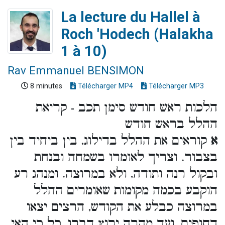
La lecture du Hallel à
Roch 'Hodech (Halakha
1 à 10)
Rav Emmanuel BENSIMON
8 minutes
Télécharger MP4
Télécharger MP3
הלכות ראש חודש סימן תכב - קריאת
ההלל בראש חודש
א
קוראים את ההלל בדילוג, בין ביחיד בין
בצבור. וצריך לאומרו בשמחה ובנחת
ובקול רנה ותודה, ולא במרוצה. ומנהג רע
הוקבע בכמה מקומות שאומרים ההלל
במרוצה כבלע את הקודש, הרצים יצאו
דחופים, ועד מהרה ירוץ דברו, כל כי האי