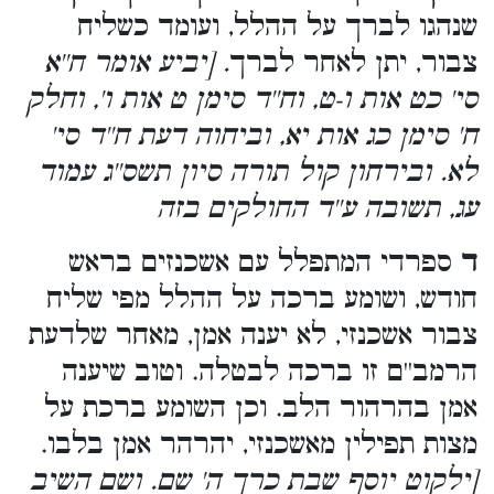
שנהגו לברך על ההלל, ועומד כשליח
צבור, יתן לאחר לברך
. [יביע אומר ח''א
סי' כט אות ו-ט, וח''ד סימן ט אות ו', וחלק
ח' סימן כג אות יא, וביחוה דעת ח''ד סי'
לא. ובירחון קול תורה סיון תשס''ג עמוד
עג, תשובה ע''ד החולקים בזה
ד
ספרדי המתפלל עם אשכנזים בראש
חודש, ושומע ברכה על ההלל מפי שליח
צבור אשכנזי, לא יענה אמן, מאחר שלדעת
הרמב''ם זו ברכה לבטלה. וטוב שיענה
אמן בהרהור הלב. וכן השומע ברכת על
מצות תפילין מאשכנזי, יהרהר אמן בלבו.
[ילקוט יוסף שבת כרך ה' שם. ושם השיב