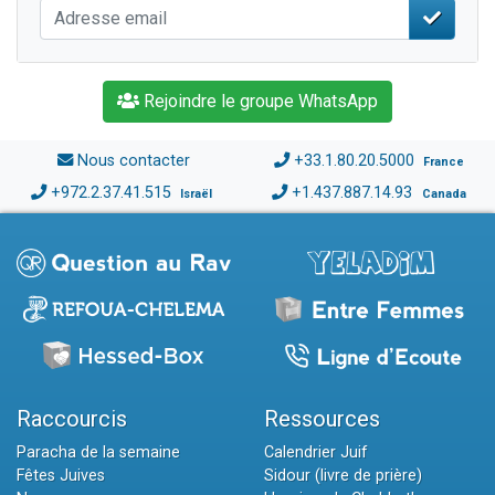
Rejoindre le groupe WhatsApp
Nous contacter
+33.1.80.20.5000
France
+972.2.37.41.515
+1.437.887.14.93
Israël
Canada
Raccourcis
Ressources
Paracha de la semaine
Calendrier Juif
Fêtes Juives
Sidour (livre de prière)