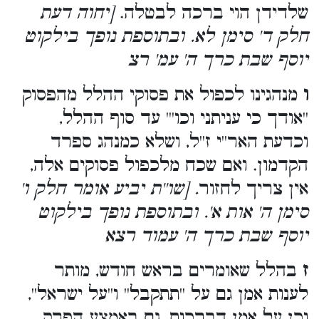
שלדידן הוי ברכה לבטלה.
[יחוה דעת
חלק ד' סימן לא. ובתוספת נופך בילקוט
יוסף שבת כרך ה' עמ' רצ
ו
מנהגינו לכפול את פסוקי ההלל מהפסוק
''אודך כי עניתני וכו''' עד סוף ההלל,
וכדעת האר''י ז''ל, ושלא כמנהג ספרד
הקדמון. ואם שכח מלכפול פסוקים אלה,
אין צריך לחזור
. [שו''ת יביע אומר חלק ו'
סימן ה' אות א'. ובתוספת נופך בילקוט
יוסף שבת כרך ה' עמוד רצא
ז
בהלל שאומרים בראש חודש, מותר
לענות אמן גם על ''תתקבל'' ו''על ישראל'',
וכן על אמן דברכות, גם באמצע הפרק.