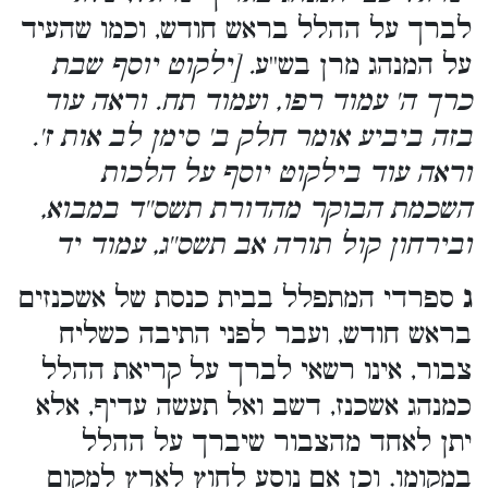
לברך על ההלל בראש חודש, וכמו שהעיד
על המנהג מרן בש''ע
. [ילקוט יוסף שבת
כרך ה' עמוד רפו, ועמוד תח. וראה עוד
בזה ביביע אומר חלק ב' סימן לב אות ז'.
וראה עוד בילקוט יוסף על הלכות
השכמת הבוקר מהדורת תשס''ד במבוא,
ובירחון קול תורה אב תשס''ג, עמוד יד
ג
ספרדי המתפלל בבית כנסת של אשכנזים
בראש חודש, ועבר לפני התיבה כשליח
צבור, אינו רשאי לברך על קריאת ההלל
כמנהג אשכנז, דשב ואל תעשה עדיף, אלא
יתן לאחד מהצבור שיברך על ההלל
במקומו. וכן אם נוסע לחוץ לארץ למקום