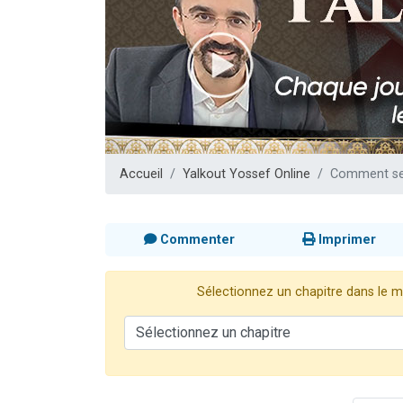
3 personnes 
2 nouvel
8 personn
Nouvelle émis
4 personnes 
Accueil
Yalkout Yossef Online
Comment se 
Commenter
Imprimer
Sélectionnez un chapitre dans le me