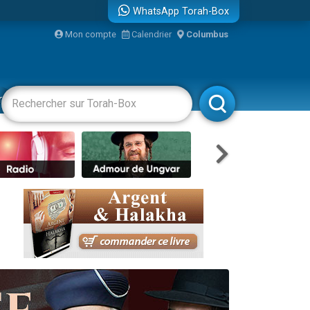
WhatsApp Torah-Box
Mon compte
Calendrier
Columbus
bre
racha
Divertissements
Livres
Rabbanim