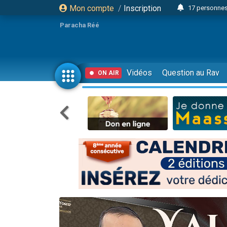
Mon compte
/
Inscription
17 personnes
Il reste 
Paracha Réé
23 person
Eva vient de
4 personnes 
Vidéos
Question au Rav
ON AIR
3 personnes 
Odaya vient 
3 personn
2 personnes 
13 personnes
Il reste 
30 perso
12 nouve
3 personnes 
2 personnes 