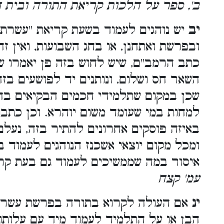
ב', ספר על הלכות קריאת התורה ובית ה
יב
יש נוהגים לעמוד בשעת קריאת ''עשרת
ובפרשת ואתחנן, או בחג השבועות, ואין ז
כתב הרמב''ם, שיש לחוש בזה פן יאמרו ש
השאר חס ושלום, ונותנים יד לפושעים בזה.
שכן במקום שתלמידי חכמים הבקיאים בה
למחות במי שעומד משום יוהרא. וכן כתבו
באיזה פוסקים אחרונים להתיר בזה, נעל.
ומכל מקום יוצאי אשכנז הנוהגים לעמוד ב
איסור במה שממשיכים לעמוד גם בעת .
עמ' קצח
יג
אם העולה לקרוא בתורה בפרשת עשרת ה
הבן או על התלמיד לעמוד מיד עם עלותו