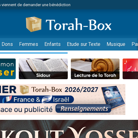
 viennent de demander une bénédiction
49 places pour étudier en groupe sur Zoom
nes viennent de faire un don pour Diane, 80 ans, dans un appartement insalu
 donner son Maasser
viennent de nous rejoindre sur WhatsApp
Dons
Femmes
Enfants
Etude sur Texte
Musique
Pa
viennent de nous rejoindre sur WhatsApp
de donner son Maasser
es viennent de faire un don pour 5 jours de vacances aux Orphelins
viennent de nous rejoindre sur WhatsApp
 viennent de demander une bénédiction
49 places pour étudier en groupe sur Zoom
nnes viennent de faire un don pour Sauvez la jambe de Yohan
lles musiques dans Torah-Box Music
viennent de nous rejoindre sur WhatsApp
viennent de nous rejoindre sur WhatsApp