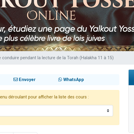
viennent de nous rejoindre sur WhatsApp
les musiques dans Torah-Box Music
es viennent de faire un don pour Tsédaka : pauvres d'Israel
sion radio : Visions de grandeur n°104 : Le Chabbath et le Birkat Hamazone à 
viennent de nous rejoindre sur WhatsApp
conduire pendant la lecture de la Torah (Halakha 11 à 15)
Envoyer
WhatsApp
nu déroulant pour afficher la liste des cours :