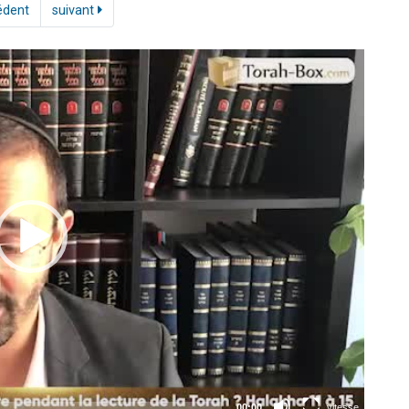
édent
suivant