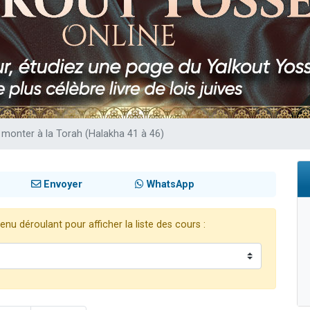
viennent de nous rejoindre sur WhatsApp
viennent de nous rejoindre sur WhatsApp
viennent de nous rejoindre sur WhatsApp
les musiques dans Torah-Box Music
es viennent de faire un don pour Reloger Rivka, 6 enfants, victime de violences
 monter à la Torah (Halakha 41 à 46)
Envoyer
WhatsApp
nu déroulant pour afficher la liste des cours :