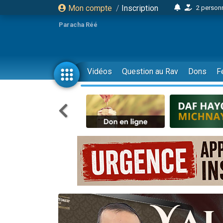
Mon compte
/
Inscription
2 personn
17 personnes
Paracha Réé
4 personnes 
Il reste 
23 person
Vidéos
Question au Rav
Dons
F
Eva vient de
4 personnes 
3 personnes 
3 personn
Odaya vient 
2 personnes 
13 personnes
12 nouve
30 perso
Il reste 