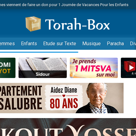
es viennent de faire un don pour 1 Journée de Vacances Pour les Enfants
 viennent de demander une bénédiction
viennent de nous rejoindre sur WhatsApp
49 places pour étudier en groupe sur Zoom
nes viennent de faire un don pour Diane, 80 ans, dans un appartement insalu
emmes
Enfants
Etude sur Texte
Musique
Paracha
Di
 donner son Maasser
viennent de nous rejoindre sur WhatsApp
viennent de nous rejoindre sur WhatsApp
es viennent de faire un don pour 5 jours de vacances aux Orphelins
de donner son Maasser
viennent de nous rejoindre sur WhatsApp
 viennent de demander une bénédiction
lles musiques dans Torah-Box Music
nnes viennent de faire un don pour Sauvez la jambe de Yohan
49 places pour étudier en groupe sur Zoom