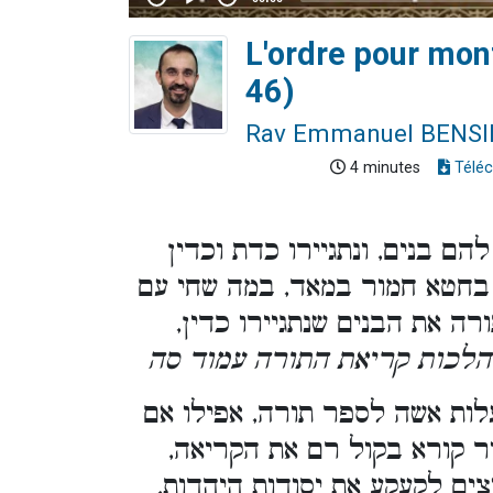
L'ordre pour mon
46)
Rav Emmanuel BENS
4 minutes
Téléc
להם בנים, ונתגיירו כדת וכדין
בחטא חמור במאד, במה שחי עם
רה את הבנים שנתגיירו כדין
. [לכות קריאת התורה עמוד סה
ת אשה לספר תורה, אפילו אם
ור קורא בקול רם את הקריאה
צים לקעקע את יסודות היהדות