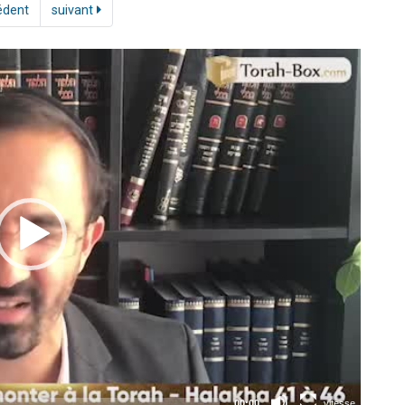
édent
suivant