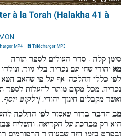
ter à la Torah (Halakha 41 à
IMON
harger MP4
Télécharger MP3
סימן קלה - סדר העולים לספר תורה
מא
יהודי שחי עם נכריה בלי גיור, ונולדו 
לפי כללי ההלכה, אף על פי שהאב חטא 
נכריה, מכל מקום מותר להעלות לספר תו,
ואשר מקבלים חינוך יהודי
ילקוט יוסף, ה
מב
הדבר ברור שאסור לפי ההלכה להעלו
היא רק מברכת על הקריאה, והשליח צב,
ובפרט בזמן הזה שבעוה''ר הרפורמים רו,