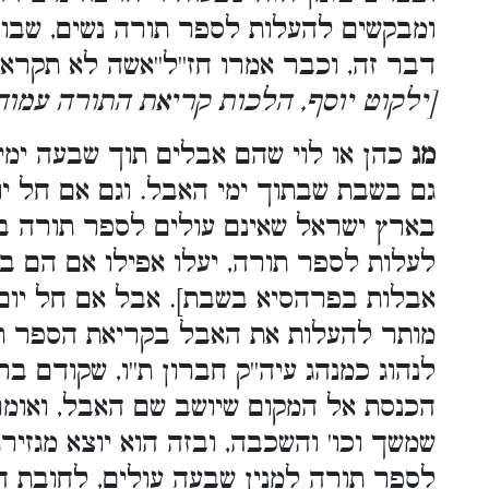
ומבקשים להעלות לספר תורה נשים, שבוד
דבר זה, וכבר אמרו חז''ל''אשה לא תק''
ילקוט יוסף, הלכות קריאת התורה עמוד 
מג
כהן או לוי שהם אבלים תוך שבעה ימי,
גם בשבת שבתוך ימי האבל. וגם אם חל י
בארץ ישראל שאינם עולים לספר תורה ב
לעלות לספר תורה, יעלו אפילו אם הם בת
אבלות בפרהסיא בשבת]. אבל אם חל יו,
מותר להעלות את האבל בקריאת הספר תו
לנהוג כמנהג עיה''ק חברון ת''ו, שקודם ב
הכנסת אל המקום שיושב שם האבל, ואומר
שמשך וכו' והשכבה, ובזה הוא יוצא מגזיר
לספר תורה למנין שבעה עולים, לחובת ה