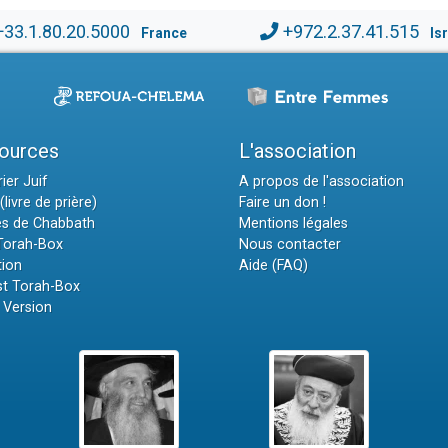
+33.1.80.20.5000
+972.2.37.41.515
France
Is
ources
L'association
ier Juif
A propos de l'association
(livre de prière)
Faire un don !
es de Chabbath
Mentions légales
 Torah-Box
Nous contacter
tion
Aide (FAQ)
t Torah-Box
 Version