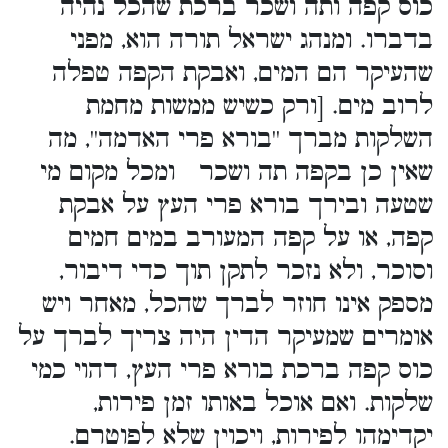
כוס קפה ותה ושכר ברכת שהכל נהיה
בדברו. ומנהג ישראל תורה הוא, מפני
שהעיקר הם המים, ואבקת הקפה טפלה
לרוב מים. [ורק כשיש ממשות מחמת
השלקות מברך ''בורא פרי האדמה'', מה
שאין כן בקפה תה ושכר ומכל מקום מי
שטעה ובירך בורא פרי העץ על אבקת
קפה, או על קפה המעורב במים חמים
וסוכר, ולא נזכר לתקן תוך כדי דיבור,
מספק אינו חוזר לברך שהכל, מאחר ויש
אומרים שמעיקר הדין היה צריך לברך על
כוס קפה ברכת בורא פרי העץ, דהוי כמי
שלקות. ואם אוכל באותו זמן פירות,
יקדימהו לפירות, ויכוין שלא לפוטרם.