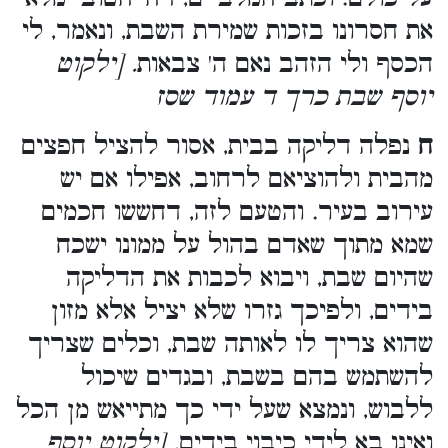
את חסרונו בזכות שמירת השבת, ונאמר, לי
הכסף ולי הזהב נאם ה' צבאות
. [ילקוט
יוסף שבת כרך ד עמוד שסז
ח
נפלה דליקה בבית, אסור להציל חפצים
מהבית ולהוציאם לרחוב, אפילו אם יש
עירוב בעיר. והטעם לזה, דחששו חכמים
שמא מתוך שאדם בהול על ממונו ישכח
שהיום שבת, ויבוא לכבות את הדליקה
בידים, ולפיכך גזרו שלא יציל אלא מזון
שהוא צריך לו לאותה שבת, וכלים שצריך
להשתמש בהם בשבת, ובגדים שיכול
ללבוש, ונמצא שעל ידי כך מתייאש מן הכל
ואינו בא לידי כיבוי בידים
. [ילקוט יוסף