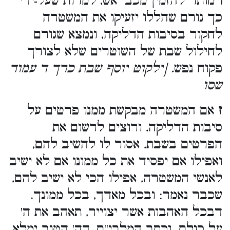
ו
מותר להזמין מכבי אש, למרות שעל-ידי
כך גורם שהללו יזעיקו את המשטרה
לחקור בסיבות הדליקה, ונמצא שגורם
לחילול שבת של השוטרים שלא לצורך
פקוח נפש
. [ילקוט יוסף שבת כרך ד עמוד
שסו
ז
אם המשטרה מבקשת ממנו פרטים על
סיבות הדליקה, ורוצים לרשום את
הפרטים בשבת, אסור לו להשיב להם,
ואפילו אם יפסיד את כל ממונו אם לא ישיב
לאנשי המשטרה, אפילו הכי לא ישיב להם,
שכבר נאמר: ובכל מאדך, בכל ממונך.
דבכל האהבות אשר יצוייר, תאהב את ה'
על כולם. וכתב המלבי''ם, דה' הטוב ימלא