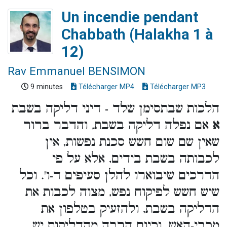
Un incendie pendant
Chabbath (Halakha 1 à
12)
Rav Emmanuel BENSIMON
9 minutes
Télécharger MP4
Télécharger MP3
הלכות שבתסימן שלד - דיני דליקה בשבת
א
אם נפלה דליקה בשבת, והדבר ברור
שאין שם שום חשש סכנת נפשות, אין
לכבותה בשבת בידים, אלא על פי
הדרכים שיבוארו להלן סעיפים ד-ו'. וכל
שיש חשש לפיקוח נפש, מצוה לכבות את
הדליקה בשבת, ולהזעיק בטלפון את
מכבי-האש. וכיום הרבה מהדליקות יש