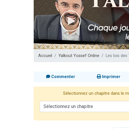
Nouvelle émis
61 personnes
Ariel vient 
Il reste 
Eva vient de
Accueil
Yalkout Yossef Online
Les lois des
Commenter
Imprimer
Sélectionnez un chapitre dans le me