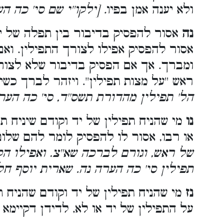
ולא יענה אמן בפיו
ילקו''י שם סי' כה הערה
נה
אסור להפסיק בדיבור בין תפלה של 
אסור להפסיק אפילו לצורך התפילין. ואם 
ומברך. אך אם הפסיק בדיבור שלא לצורך
ראש ''על מצות תפילין''. ויזהר לברך כש.
הל' תפילין מהדורת תשס''ד, סי' כה הערה
נו
מי שהניח תפילין של יד וקודם שיניח ת
או רבו, אסור לו להפסיק לומר להם של.
של ראש, וגורם לברכה שא''צ. ואפילו הקד
תפילין סי' כה הערה נה. שארית יוסף חל
נז
מי שהניח תפילין של יד וקודם שהניח 
על התפילין של יד או לא, לדידן דקיימא