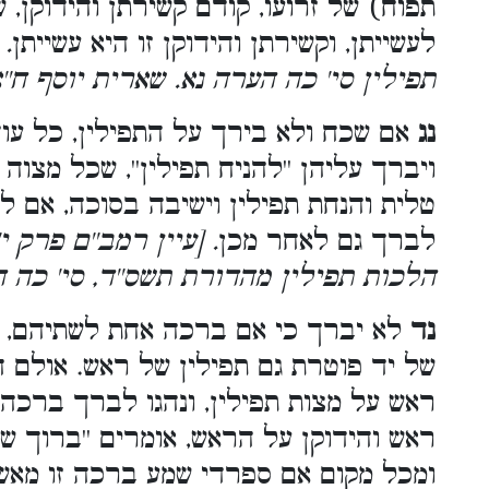
תפוח) של זרועו, קודם קשירתן והידוקן,
לעשייתן, וקשירתן והידוקן זו היא עשייתן
יל
תפילין סי' כה הערה נא. שארית יוסף ח''
נג
אם שכח ולא בירך על התפילין, כל עוד
ויברך עליהן ''להניח תפילין'', שכל מצוה
טלית והנחת תפילין וישיבה בסוכה, אם ל
לברך גם לאחר מכן
עיין רמב''ם פרק י''א 
הלכות תפילין מהדורת תשס''ד, סי' כה ה
נד
לא יברך כי אם ברכה אחת לשתיהם, ש
של יד פוטרת גם תפילין של ראש. אולם 
ראש על מצות תפילין, ונהגו לברך ברכה 
ראש והידוקן על הראש, אומרים ''ברוך''.
ומכל מקום אם ספרדי שמע ברכה זו מאשכ,