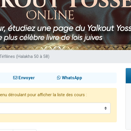
sion radio : Visions de grandeur n°104 : Le Chabbath et le Birkat Hamazone à 
 viennent de demander une bénédiction
de donner son Maasser
49 places pour étudier en groupe sur Zoom
 donner son Maasser
 Téfilines (Halakha 50 à 58)
Envoyer
WhatsApp
nu déroulant pour afficher la liste des cours :