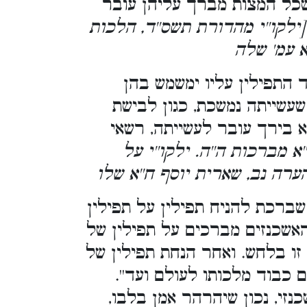
 שכל המצות מברך עליהן עובר
. [קו''י מהדורת תשס''ד, הלכות
א עמ' שלה
 התפילין עליו ימשמש בהן
 שעשייתה נמשכת, כגון לבישת
א בירך עובר לעשייתה, רשאי
. [מברכות ה''ה. ילקו''י על
ערה נב, שארית יוסף ח''א שלו
ברכת להניח תפילין על תפילין
האשכנזים מברכים על תפילין של
זו בלחש. ואחר הנחת תפילין של
 שם כבוד מלכותו לעולם ועד
נזי, נכון שיהרהר אמן בלבו