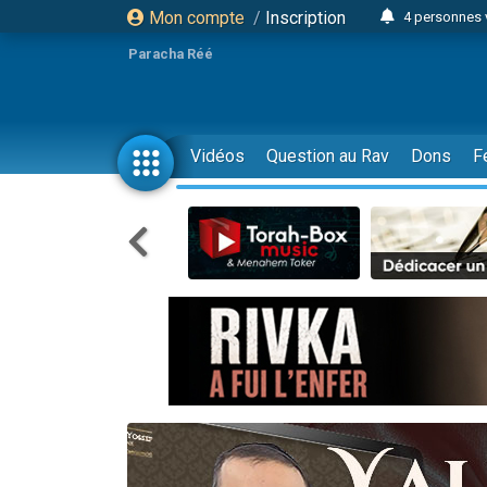
Mon compte
/
Inscription
4 personnes 
3 personnes 
Paracha Réé
Odaya vient 
3 personn
3 personn
Vidéos
Question au Rav
Dons
F
13 personnes
2 personnes 
30 perso
Il reste 
12 nouve
3 personnes 
2 personnes 
3 personnes 
2 nouvel
8 personn