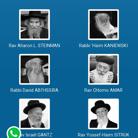
Rav Aharon L. STEINMAN
Rabbi 'Haïm KANIEWSKI
Rabbi David ABI'HSSIRA
Rav Chlomo AMAR
Rav Israël GANTZ
Rav Yossef-Haïm SITRUK