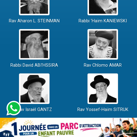
Rav Aharon L. STEINMAN
Rabbi 'Haïm KANIEWSKI
Rabbi David ABI'HSSIRA
Rav Chlomo AMAR
Rav Israël GANTZ
Rav Yossef-Haïm SITRUK