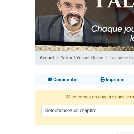
Il reste 
3 personnes 
2 personnes 
2 nouvel
6 personnes 
Accueil
Yalkout Yossef Online
La sainteté 
Commenter
Imprimer
Sélectionnez un chapitre dans le me