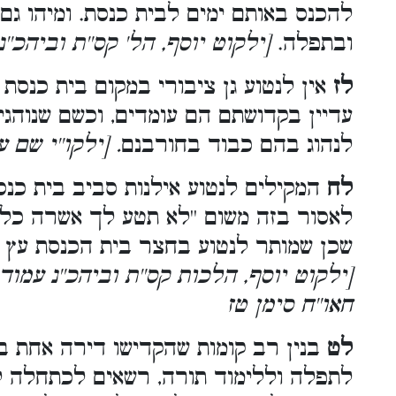
להכנס באותם ימים לבית כנסת. ומיהו גם
ובתפלה.
[ילקוט יוסף, הל' קס''ת וביהכ''
לז
אין לנטוע גן ציבורי במקום בית כנסת
עדיין בקדושתם הם עומדים, וכשם שנוהג
לנהוג בהם כבוד בחורבנם
. [ילקו''י שם 
לח
המקילים לנטוע אילנות סביב בית כנסת
לאסור בזה משום ''לא תטע לך אשרה כל ע
שכן שמותר לנטוע בחצר בית הכנסת עץ 
[ילקוט יוסף, הלכות קס''ת וביהכ''נ עמוד 
חאו''ח סימן טז
לט
בנין רב קומות שהקדישו דירה אחת ב
לתפלה וללימוד תורה, רשאים לכתחלה 