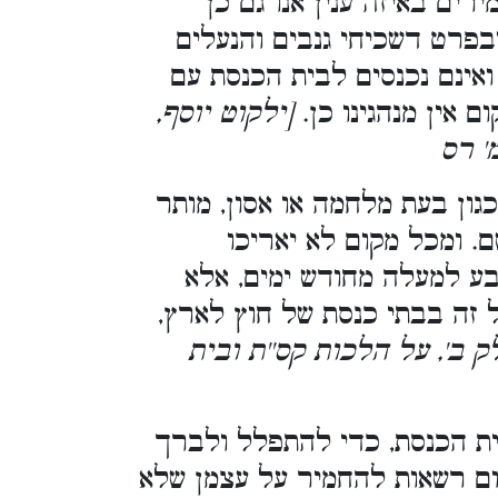
רים באיזה ענין אנו גם כן
בפרט דשכיחי גנבים והנעלים
ואינם נכנסים לבית הכנסת עם
ם אין מנהגינו כן.
[ילקוט יוסף,
' רס
גון בעת מלחמה או אסון, מותר
ם. ומכל מקום לא יאריכו
ע למעלה מחודש ימים, אלא
 זה בבתי כנסת של חוץ לארץ,
לק ב', על הלכות קס''ת ובית
ית הכנסת, כדי להתפלל ולברך
ום רשאות להחמיר על עצמן שלא