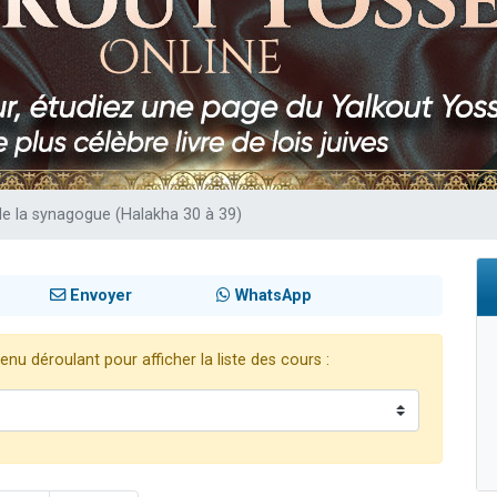
49 places pour étudier en groupe sur Zoom
viennent de nous rejoindre sur WhatsApp
viennent de nous rejoindre sur WhatsApp
les musiques dans Torah-Box Music
viennent de nous rejoindre sur WhatsApp
de la synagogue (Halakha 30 à 39)
Envoyer
WhatsApp
nu déroulant pour afficher la liste des cours :