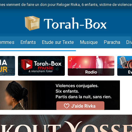
es viennent de faire un don pour Reloger Rivka, 6 enfants, victime de violences
es viennent de faire un don pour 1 Journée de Vacances Pour les Enfants
 viennent de demander une bénédiction
viennent de nous rejoindre sur WhatsApp
49 places pour étudier en groupe sur Zoom
emmes
Enfants
Etude sur Texte
Musique
Paracha
Di
nes viennent de faire un don pour Diane, 80 ans, dans un appartement insalu
 donner son Maasser
viennent de nous rejoindre sur WhatsApp
viennent de nous rejoindre sur WhatsApp
es viennent de faire un don pour 5 jours de vacances aux Orphelins
de donner son Maasser
viennent de nous rejoindre sur WhatsApp
 viennent de demander une bénédiction
lles musiques dans Torah-Box Music
nnes viennent de faire un don pour Sauvez la jambe de Yohan