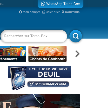
...
WhatsApp Torah-Box
Mon compte
Calendrier
Columbus
vertissements
Livres
Rabbanim
bre