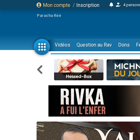
Mon compte
/
Inscription
4 personn
2 personn
Paracha Réé
17 personnes
4 personnes 
Il reste 
Vidéos
Question au Rav
Dons
F
23 person
Eva vient de
4 personnes 
3 personnes 
3 personn
Odaya vient 
2 personnes 
13 personnes
12 nouve
30 perso