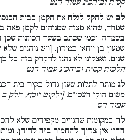
קס''ת וביהכ''נ עמוד רנט
לב
יש להקל לגלח את הקטן בבית הכנסת 
שמחה, שהיא מצוה שמניחים לקטן פאה בר
בשמחה, וכמו שכתב בשער הכוונות שכן הי
שמעון בן יוחאי במירון. [ויש נוהגים שלא
שנים. ואצלינו לא נהגו לדקדק בזה כל 
הלכות קס''ת וביהכ''נ עמוד רנט
לג
מותר לתלות שעון גדול בקיר בית הכנס
משום חוקי העכו''ם
. [ילקוט יוסף, חלק ב
עמוד רס
לד
במקומות שהגויים מקפידים שלא להכנ
הדין אין צריך להחמיר בזה לדידן, ומות