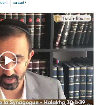
édent
suivant