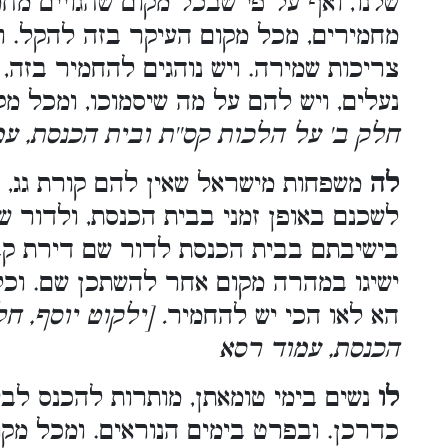
שלנו, ואף על פי שבכל מקום שהגויים מחמי
מחמירים, מכל מקום העיקר בזה להקל. ו
צריכות שמירה. ויש נוהגים להחמיר בזה, 
נעלים, ויש להם על מה שיסמוכו, ומכל מקו
חלק ב' על הלכות קס''ת ובית הכנסת, עמ
לה
משפחות מישראל שאין להם קורת גג, כ
לשכנם באופן זמני בבית הכנסת, ולדור ש
בישיבתם בבית הכנסת לדור שם דירת קב
ישיגו במהרה מקום אחר להשתכן שם. וכל
הא לאו הכי יש להחמיר
. [ילקוט יוסף, ח
הכנסת, עמוד רסא
לו
נשים בימי טומאתן, מותרות להכנס לב
כדרכן. ובפרט בימים הנוראים. ומכל מק