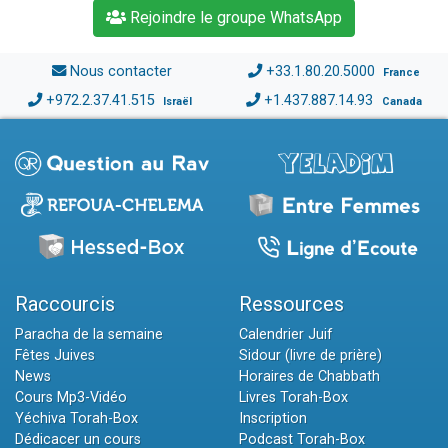
Rejoindre le groupe WhatsApp
Nous contacter
+33.1.80.20.5000
France
+972.2.37.41.515
+1.437.887.14.93
Israël
Canada
Raccourcis
Ressources
Paracha de la semaine
Calendrier Juif
Fêtes Juives
Sidour (livre de prière)
News
Horaires de Chabbath
Cours Mp3-Vidéo
Livres Torah-Box
Yéchiva Torah-Box
Inscription
Dédicacer un cours
Podcast Torah-Box