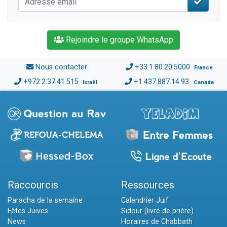
Rejoindre le groupe WhatsApp
Nous contacter
+33.1.80.20.5000
France
+972.2.37.41.515
+1.437.887.14.93
Israël
Canada
Raccourcis
Ressources
Paracha de la semaine
Calendrier Juif
Fêtes Juives
Sidour (livre de prière)
News
Horaires de Chabbath