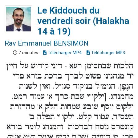
Le Kiddouch du
vendredi soir (Halakha
14 à 19)
Rav Emmanuel BENSIMON
7 minutes
Télécharger MP4
Télécharger MP3
הלכות שבתסימן רעא - דיני קידוש על היין
יד
מנהגינו פשוט לברך ברכת בורא פרי
הגֶפֶן, הגימ''ל בניקוד סגו''ל. ואין לשנות
מהמנהג. [ילקו''י שבת כרך א' עמוד רמט.
ילקוט יוסף שובע שמחות חלק א' מהדורת
תשס''ה, עמוד קלט. ילקו''י תפלה ב'
קונטרס נוסח הברכות והמנהג לומר בורא
פּרי, פ' דגושה
. [שו''ת יביע אומר ח''ט או''ח