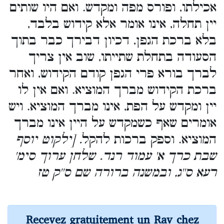
אכילתו, ופורס מפה ומקדש. ואם היו שותים
יין תחלה, אינו אומר אלא קידוש בלבד,
בלא ברכת הגפן, דכיון דבירך כבר בתוך
הסעודה בתחלת שתייתו, שוב אין צריך
לברך בורא פרי הגפן קודם הקידוש, ואחר
ברכת הקידוש מברך המוציא. ואם אין לו
יין ומקדש על הפת, אינו מברך המוציא. ויש
אומרים שאף כשמקדש על היין אינו מברך
המוציא. וספק ברכות להקל
. [ילקוט יוסף
שבת כרך א' עמוד רנד. שלחן ערוך סימ'
רעא ס''ג, ובמשנה ברורה שם ס''ק טז
Recevez gratuitement un Rav chez