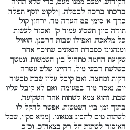
הקידוש, יטעם ממנו מעט, כדי שלא תהיה
ברכתו ברכה לבטלה. [ילקוט יוסף תפלה
כרך א' סימן פט הערה מד. ירחון קול
תורה סיון תשס''ג עמוד ק' ואסור לעשות
כל מלאכה, ואפילו שבות דרבנן, הואיל
ומנהגינו כסברת הגאונים שתיכף אחר
שקיעת החמה מתחיל בין השמשות, ונמשך
כשלשת רבעי מיל, דהיינו שלש עשרה
דקות ומחצה. ואם קיבל עליו שבת מבעוד
יום, נאסר מיד בטעימה. ואם לא קיבל עליו
שבת, והוא צמא לשתות אחר השקיעה,
בתוך זמן בין השמשות, אפשר להקל לו
לשתות מים להפיג צמאונו. [מג''א סק''י, שכל
האיסור לשתות חל רק בצאה''כ, וכ''כ