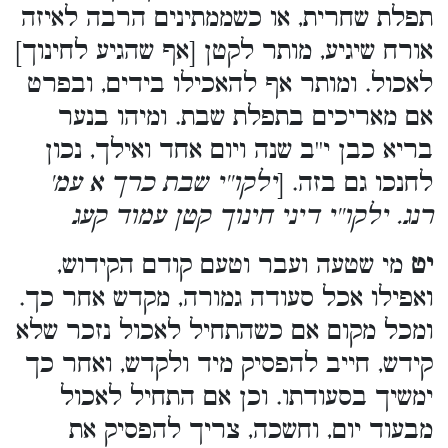
תפלת שחרית, או כשממתינים הרבה לאיזה
אורח שיגיע, מותר לקטן [אף שהגיע לחינוך]
לאכול. ומותר אף להאכילו בידים, ובפרט
אם מאריכים בתפלת שבת. ומיהו בנער
בריא כבן י''ב שנה ויום אחד ואילך, נכון
לחנכו גם בזה. [
ילקו''י שבת כרך א עמ'
רנג. ילקו''י דיני חינוך קטן עמוד קעג
יט
מי שטעה ועבר וטעם קודם הקידוש,
ואפילו אכל סעודה גמורה, מקדש אחר כך.
ומכל מקום אם כשהתחיל לאכול נזכר שלא
קידש, חייב להפסיק מיד ולקדש, ואחר כך
ימשיך בסעודתו. וכן אם התחיל לאכול
מבעוד יום, וחשכה, צריך להפסיק את