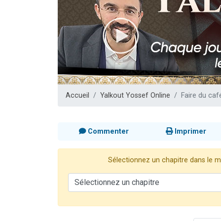
Il reste 
12 nouve
3 personnes 
2 personnes 
2 personnes 
Accueil
Yalkout Yossef Online
Faire du ca
Commenter
Imprimer
Sélectionnez un chapitre dans le me