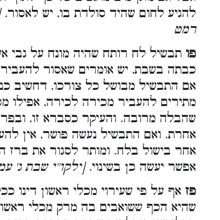
להגיע לחום שהיד סולדת בו, יש לאסור
יל
רמט
פו
תבשיל לח רותח שהיה מונח על גבי אש
כבתה בשבת, יש אומרים שאסור להעביר 
אם התבשיל מבושל כל צורכו, דחשיב כנת
מתירים להעביר מכירה לכירה, אפילו מ
שהבלה מרובה. והעיקר כסברא זו, ובפ
אחרת. ואם התבשיל נעשה פושר, אין להע
אחר בישול בלח. ומותר לסגור את ברז ה
אפשר יעשה כן בשינוי
ילקו''י שבת ג' עמוד
פז
אף על פי שעירוי מכלי ראשון דינו ככ
שהיא הכף ששואבים בה מרק מכלי ראשון 