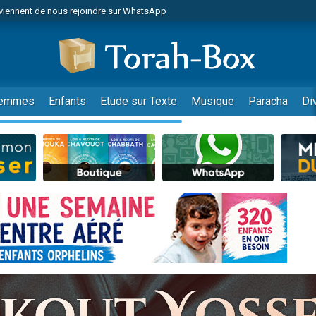
viennent de nous rejoindre sur WhatsApp
es viennent de faire un don pour Reloger Rivka, 6 enfants, victime de violences
es viennent de faire un don pour 1 Journée de Vacances Pour les Enfants
 viennent de demander une bénédiction
viennent de nous rejoindre sur WhatsApp
emmes
Enfants
Etude sur Texte
Musique
Paracha
Di
49 places pour étudier en groupe sur Zoom
nes viennent de faire un don pour Diane, 80 ans, dans un appartement insalu
 donner son Maasser
viennent de nous rejoindre sur WhatsApp
viennent de nous rejoindre sur WhatsApp
es viennent de faire un don pour 5 jours de vacances aux Orphelins
de donner son Maasser
 viennent de demander une bénédiction
viennent de nous rejoindre sur WhatsApp
nnes viennent de faire un don pour Sauvez la jambe de Yohan