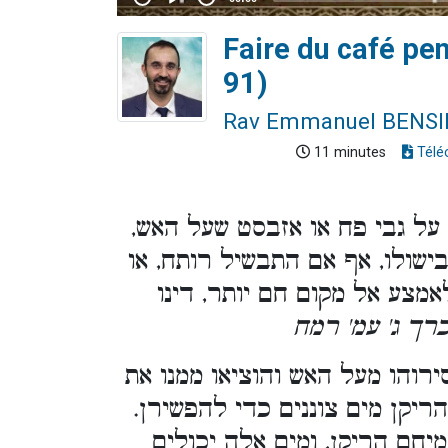
Faire du café pe
91)
Rav Emmanuel BENS
11 minutes
Télé
על גבי פח או אזבסט שעל האש
ישולו, אף אם התבשיל רותח, או
מצע אל מקום חם יותר, דינו
. [ ג' עמ' רמח
ירוהו מעל האש והוציאו ממנו את
הריקן מים צוננים כדי להפשירן
יחם הריקן, ומים אלה יכולים