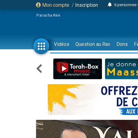
Mon compte
/
Inscription
6 personnes 
4 personn
Paracha Réé
2 personn
17 personnes
4 personnes 
Vidéos
Question au Rav
Dons
F
Il reste 
23 person
Eva vient de
4 personnes 
3 personnes 
3 personn
Odaya vient 
13 personnes
2 personnes 
30 perso