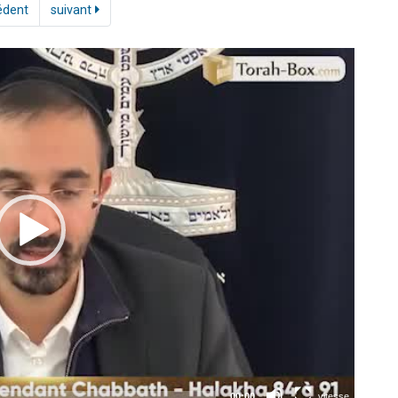
édent
suivant