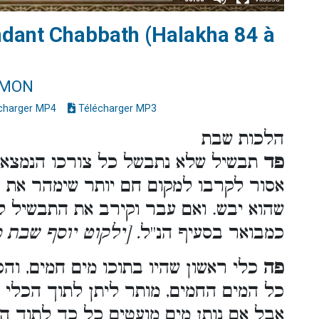
ndant Chabbath (Halakha 84 à
IMON
charger MP4
Télécharger MP3
הלכות שבת
פד
תבשיל שלא נתבשל כל צורכו הנמצא ,
אסור לקרבו למקום חם יותר שימהר את ב
שהוא יבש. ואם עבר וקירב את התבשיל לא
כמבואר בסעיף הנ''ל
ילקוט יוסף שבת כרך
פה
כלי ראשון שהיו בתוכו מים חמים, והס
כל המים החמים, מותר ליתן לתוך הכלי .
אבל אם נותן מים מועטים כל כך לתוך המ