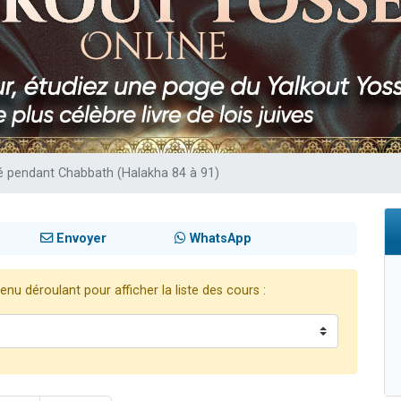
49 places pour étudier en groupe sur Zoom
lles musiques dans Torah-Box Music
viennent de nous rejoindre sur WhatsApp
viennent de nous rejoindre sur WhatsApp
viennent de nous rejoindre sur WhatsApp
fé pendant Chabbath (Halakha 84 à 91)
Envoyer
WhatsApp
nu déroulant pour afficher la liste des cours :