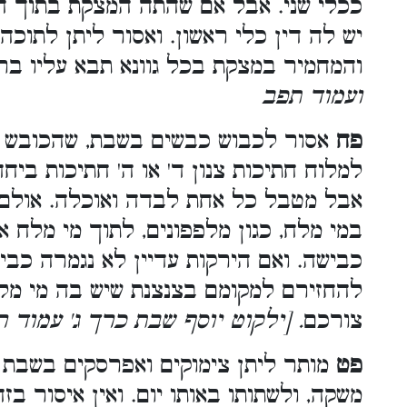
ככלי שני. אבל אם שהתה המצקת בתוך ,
יש לה דין כלי ראשון. ואסור ליתן לתוכ,
והמחמיר במצקת בכל גוונא תבא עליו בר
ועמוד תפב
פח
אסור לכבוש כבשים בשבת, שהכובש ה
למלוח חתיכות צנון ד' או ה' חתיכות בי.
אבל מטבל כל אחת לבדה ואוכלה. אולם 
במי מלח, כגון מלפפונים, לתוך מי מלח 
כבישה. ואם הירקות עדיין לא נגמרה כבי
להחזירם למקומם בצנצנת שיש בה מי מלח 
צורכם
 [ילקוט יוסף שבת כרך ג' עמוד רנ
פט
מותר ליתן צימוקים ואפרסקים בשבת 
משקה, ולשתותו באותו יום. ואין איסור בז