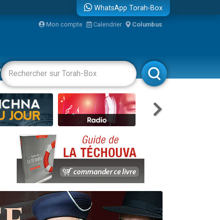
WhatsApp Torah-Box
...
Mon compte
Calendrier
Columbus
vertissements
Livres
Rabbanim
bre