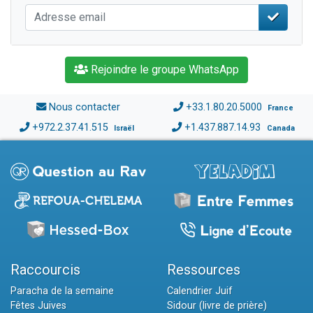
Rejoindre le groupe WhatsApp
Nous contacter
+33.1.80.20.5000
France
+972.2.37.41.515
+1.437.887.14.93
Israël
Canada
Raccourcis
Ressources
Paracha de la semaine
Calendrier Juif
Fêtes Juives
Sidour (livre de prière)