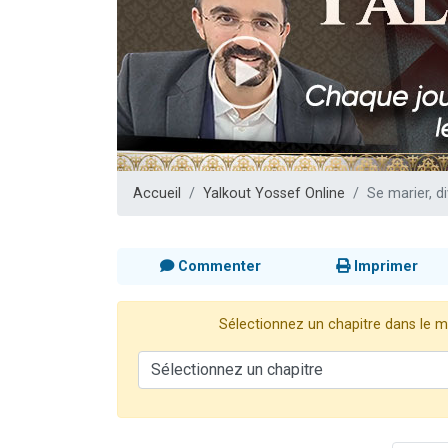
Il reste 
12 nouve
3 personnes 
2 personnes 
2 personnes 
Accueil
Yalkout Yossef Online
Se marier, d
Commenter
Imprimer
Sélectionnez un chapitre dans le me