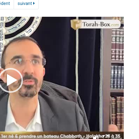
édent
suivant