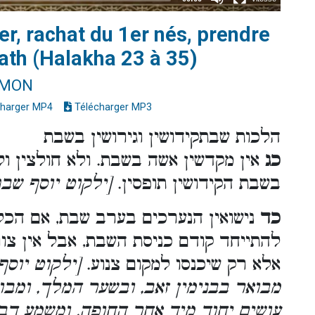
er, rachat du 1er nés, prendre
th (Halakha 23 à 35)
IMON
harger MP4
Télécharger MP3
הלכות שבתקידושין וגירושין בשבת
כג
אין מקדשין אשה בשבת. ולא חולצין ול
בשבת הקידושין תופסין.
[ילקוט יוסף שב
כד
נישואין הנערכים בערב שבת, אם הכל
להתייחד קודם כניסת השבת, אבל אין צור
אלא רק שיכנסו למקום צנוע.
[ילקוט יוסף
מבואר בבנימין זאב, ובשער המלך, ומב
עושים יחוד מיד אחר החופה, ומשמע דב