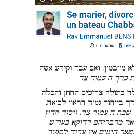
Se marier, divorc
un bateau Chabba
Rav Emmanuel BENS
7 minutes
Téléc
א מייבמין. ואם עבר וקידש אשה
ת כרך ה עמוד צד
ה בתולה צריכים החתן והכלה
ך בייחוד גמור הראוי לביאה,
 שבת ה עמוד צד. ויסוד הדין
ואר מדבריהם דדוקא בער''ש
שאר הימים אין צריך לסמוך