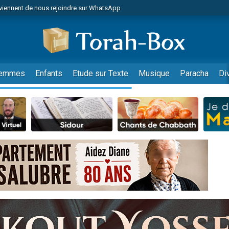
viennent de nous rejoindre sur WhatsApp
es viennent de faire un don pour Reloger Rivka, 6 enfants, victime de violences
es viennent de faire un don pour 1 Journée de Vacances Pour les Enfants
 viennent de demander une bénédiction
viennent de nous rejoindre sur WhatsApp
emmes
Enfants
Etude sur Texte
Musique
Paracha
Di
49 places pour étudier en groupe sur Zoom
nes viennent de faire un don pour Diane, 80 ans, dans un appartement insalu
 donner son Maasser
viennent de nous rejoindre sur WhatsApp
viennent de nous rejoindre sur WhatsApp
es viennent de faire un don pour 5 jours de vacances aux Orphelins
de donner son Maasser
 viennent de demander une bénédiction
viennent de nous rejoindre sur WhatsApp
nnes viennent de faire un don pour Sauvez la jambe de Yohan