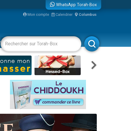
WhatsApp Torah-Box
...
Mon compte
Calendrier
Columbus
vertissements
Livres
Rabbanim
bre