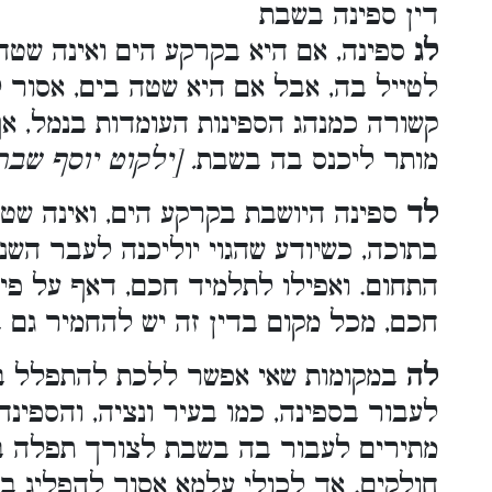
דין ספינה בשבת
לג
ספינה, אם היא בקרקע הים ואינה שט
לטייל בה, אבל אם היא שטה בים, אסור 
קשורה כמנהג הספינות העומדות בנמל, אף
מותר ליכנס בה בשבת
. [ילקוט יוסף שב
לד
ספינה היושבת בקרקע הים, ואינה שטה
בתוכה, כשיודע שהגוי יוליכנה לעבר השנ
התחום. ואפילו לתלמיד חכם, דאף על פי 
חכם, מכל מקום בדין זה יש להחמיר גם 
לה
במקומות שאי אפשר ללכת להתפלל בצ
לעבור בספינה, כמו בעיר ונציה, והספינה
מתירים לעבור בה בשבת לצורך תפלה בצ
חולקים. אך לכולי עלמא אסור להפליג ב