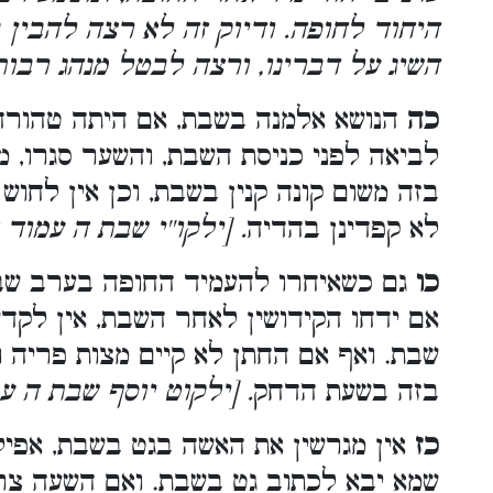
היחוד לחופה. ודיוק זה לא רצה להבין 
השיג על דברינו, ורצה לבטל מנהג רבותי
כה
הנושא אלמנה בשבת, אם היתה טהורה ו
לביאה לפני כניסת השבת, והשער סגרו, מ
בזה משום קונה קנין בשבת, וכן אין לחוש
לא קפדינן בהדיה
. [ילקו''י שבת ה עמוד 
כו
גם כשאיחרו להעמיד החופה בערב שבת
אם ידחו הקידושין לאחר השבת, אין לקדש
שבת. ואף אם החתן לא קיים מצות פריה ו
בזה בשעת הדחק
. [ילקוט יוסף שבת ה עמ
כז
אין מגרשין את האשה בגט בשבת, אפיל
שמא יבא לכתוב גט בשבת. ואם השעה צר