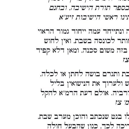
בספר תורת הישיבה, ובחנם
נו ראשי הישיבות זיע''א
נתייחד עמה ייחוד גמור הראוי
ותר לכונסה בשבת, ואין לחוש
 בזה משום סכנה, ומאן דלא קפיד
צז
 ותגרם בושה לחתן או לכלה,
 ולערוך את הנישואין בליל
רביה. אולם דעת הרמ''א להקל
' צז
ו בגט שנכתב והוכן מערב שבת,
יכה לכך, כגון שהבעל חולה