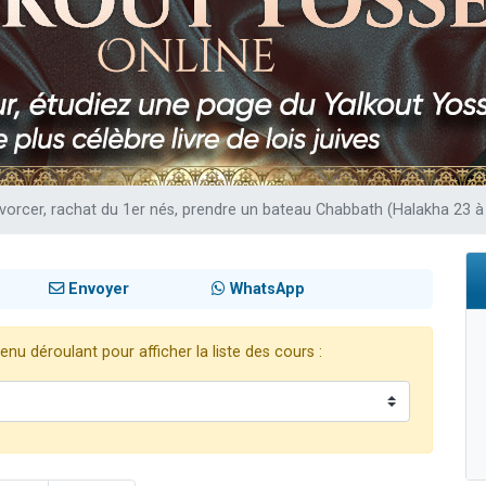
49 places pour étudier en groupe sur Zoom
lles musiques dans Torah-Box Music
viennent de nous rejoindre sur WhatsApp
viennent de nous rejoindre sur WhatsApp
viennent de nous rejoindre sur WhatsApp
ivorcer, rachat du 1er nés, prendre un bateau Chabbath (Halakha 23 à
Envoyer
WhatsApp
nu déroulant pour afficher la liste des cours :