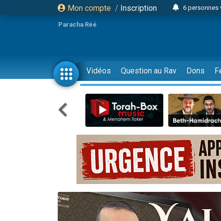
Mon compte
/
Inscription
6 personnes 
4 personn
Paracha Réé
2 personn
17 personnes
4 personnes 
Vidéos
Question au Rav
Dons
F
Il reste 
23 person
Eva vient de
4 personnes 
3 personnes 
3 personn
Odaya vient 
13 personnes
2 personnes 
30 perso