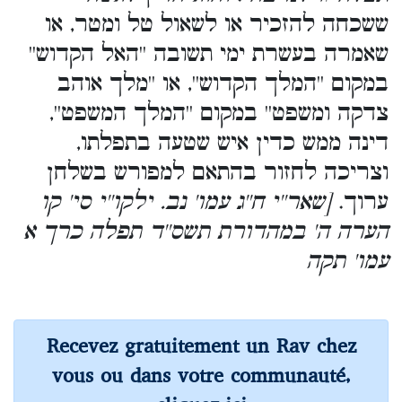
ששכחה להזכיר או לשאול טל ומטר, או
שאמרה בעשרת ימי תשובה ''האל הקדוש''
במקום ''המלך הקדוש'', או ''מלך אוהב
צדקה ומשפט'' במקום ''המלך המשפט'',
דינה ממש כדין איש שטעה בתפלתו,
וצריכה לחזור בהתאם למפורש בשלחן
ערוך.
[שאר''י ח''ג עמו' נב. ילקו''י סי' קו
הערה ה' במהדורת תשס''ד תפלה כרך א
עמו' תקה
Recevez gratuitement un Rav chez
vous ou dans votre communauté,