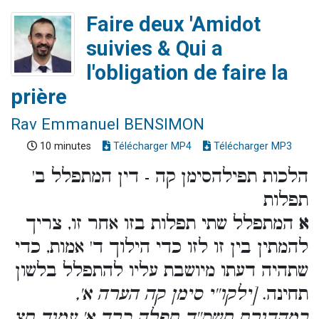
Faire deux 'Amidot
suivies & Qui a
l'obligation de faire la
prière
Rav Emmanuel BENSIMON
10 minutes
Télécharger MP4
Télécharger MP3
הלכות תפילהסימן קה - דין המתפלל ב'
תפלות
א
המתפלל שתי תפלות בזו אחר זו, צריך
להמתין בין זו לזו כדי הילוך ד' אמות, כדי
שתהיה דעתו מיושבת עליו להתפלל בלשון
תחינה.
[ילקו''י סימן קה הערה א',
במהדורת תשס''ד תפלה כרך א' עמוד תצ