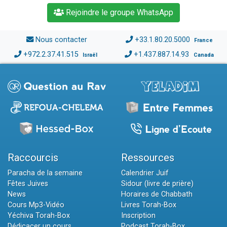
Rejoindre le groupe WhatsApp
Nous contacter
+33.1.80.20.5000
France
+972.2.37.41.515
+1.437.887.14.93
Israël
Canada
Raccourcis
Ressources
Paracha de la semaine
Calendrier Juif
Fêtes Juives
Sidour (livre de prière)
News
Horaires de Chabbath
Cours Mp3-Vidéo
Livres Torah-Box
Yéchiva Torah-Box
Inscription
Dédicacer un cours
Podcast Torah-Box