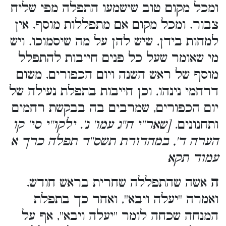
ומכל מקום טוב שישמעו התפלה מפי שליח
צבור. ומכל מקום אם מתפללות מוסף, אין
למחות בידן, שיש להן על מה שיסמוכו. ויש
מי שאומר שעל כל פנים חייבות להתפלל
מוסף של ראש השנה ויום הכפורים, משום
דרחמי נינהו, וכן חייבות בתפלת נעילה של
יום הכפורים, שמרבים בה בבקשת רחמים
ותחנונים
. [שאר''י ח''ג עמו' נ'. ילקו''י סי' קו
הערה ד', במהדורת תשס''ד תפלה כרך א
עמוד תקא
ה
אשה שהתפללה שחרית בראש חודש,
ואמרה ''יעלה ויבא'', ואחר כך בתפלת
המנחה שכחה לומר ''יעלה ויבא'', אף על