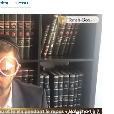
édent
suivant