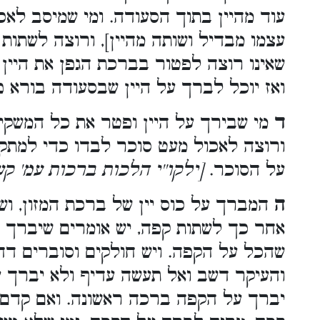
עוד מהיין בתוך הסעודה. ומי שמיסב לא
עצמו מבדיל ושותה מהיין], ורוצה לשתות 
שאינו רוצה לפטור בברכת הגפן את היין
ואז יוכל לברך על היין שבסעודה בורא פ
ד
מי שבירך על היין ופטר את כל המשקים
ורוצה לאכול מעט סוכר לבדו כדי למתק 
על הסוכר.
[ילקו''י הלכות ברכות עמ' קע
ה
המברך על כוס יין של ברכת המזון, ושת
אחר כך לשתות קפה, יש אומרים שיברך ק
שהכל על הקפה. ויש חולקים וסוברים דח
והעיקר דשב ואל תעשה עדיף ולא יברך על
יברך על הקפה ברכה ראשונה. ואם קדם וב