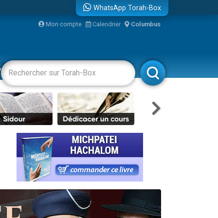
WhatsApp Torah-Box
Mon compte
Calendrier
Columbus
re
vertissements
Livres
Rabbanim
...