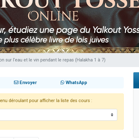
viennent de nous rejoindre sur WhatsApp
viennent de nous rejoindre sur WhatsApp
es viennent de faire un don pour 5 jours de vacances aux Orphelins
de donner son Maasser
es viennent de faire un don pour Tsédaka : pauvres d'Israel
on sur l'eau et le vin pendant le repas (Halakha 1 à 7)
Envoyer
WhatsApp
nu déroulant pour afficher la liste des cours :