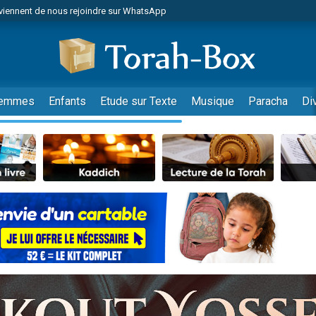
viennent de nous rejoindre sur WhatsApp
 viennent de demander une bénédiction
es viennent de faire un don pour Diane, 80 ans, dans un appartement insalub
49 places pour étudier en groupe sur Zoom
viennent de nous rejoindre sur WhatsApp
emmes
Enfants
Etude sur Texte
Musique
Paracha
Di
 viennent de demander une bénédiction
49 places pour étudier en groupe sur Zoom
viennent de nous rejoindre sur WhatsApp
viennent de nous rejoindre sur WhatsApp
es viennent de faire un don pour Reloger Rivka, 6 enfants, victime de violences
es viennent de faire un don pour 1 Journée de Vacances Pour les Enfants
viennent de nous rejoindre sur WhatsApp
 viennent de demander une bénédiction
49 places pour étudier en groupe sur Zoom
 donner son Maasser