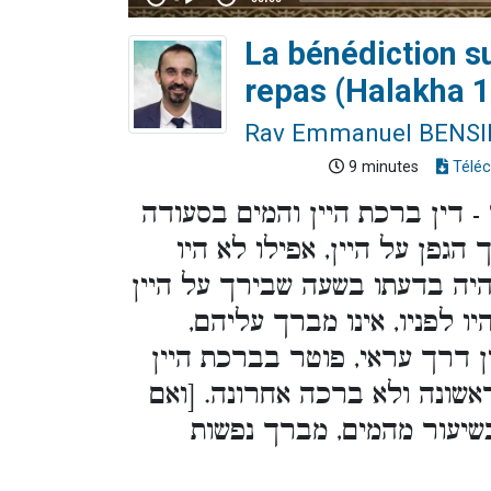
La bénédiction su
repas (Halakha 1
Rav Emmanuel BENS
9 minutes
Téléc
 דין ברכת היין והמים בסעודה
הגפן על היין, אפילו לא היו
היה בדעתו בשעה שבירך על היין
ו לפניו, אינו מברך עליהם,
ן דרך עראי, פוטר בברכת היין
אשונה ולא ברכה אחרונה. [ואם
כשיעור מהמים, מברך נפשות