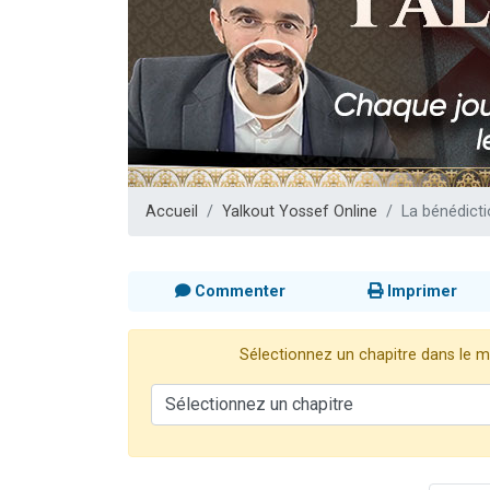
4 personnes 
3 personnes 
3 personn
Odaya vient 
2 personn
Accueil
Yalkout Yossef Online
La bénédicti
Commenter
Imprimer
Sélectionnez un chapitre dans le me