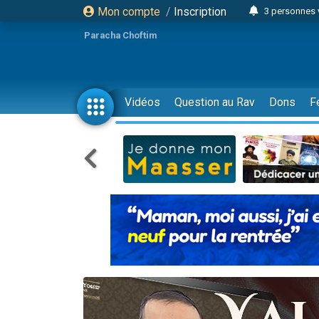
Mon compte
/
Inscription
3 personnes 
11 personnes
Paracha Choftim
3 personn
Il reste 
2 personnes 
Vidéos
Question au Rav
Dons
F
29 personnes
Il reste 
2 personnes 
6 personnes 
4 personn
2 personn
4 personnes 
17 personnes
Il reste 
Eva vient de