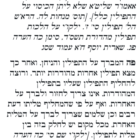
אאמו’ר שליט’א שלא ליתן הכיסוי על
התפילין כלל]. [תוס' מנחות לה. הרא’ש
הל' תפילין סי' ז'. ילקו’י על הלכות
תפילין מהדורת תשס’ד, סימן כה הערה
פג. שארית יוסף ח’א עמוד שסג
פה
המברך על התפילין והניחן, ואחר כך
מצא תפילין אחרות מהודרות יותר, ורוצה
להחליף התפילין שעליו בתפילין
המהודרות, אינו צריך לחזור ולברך על
האחרות. ואף על פי שהמחליף טליתו דעת
רבים וכן שלמים שצריך לברך על הטלית
האחרת, מכל מקום יש לחלק בזה בין
טלית לתפילין.
[ילקו’י שם סי' כה הערה