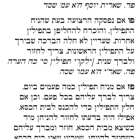
פד. שארית יוסף ח’א עמ' שסד
פו
אם נפסקה הרצועה בעת שהניח
התפילין, והוכרח להחליפן בתפילין
אחרות, שעדיין לא חלה הברכה שבירך
על התפילין הראשונות, צריך לחזור
ולברך שנית
. [ילקו’י תפילין סי' כה הערה
פה. שאר’י ח’א עמו' שסה
פז
אם מניח תפילין כמה פעמים ביום,
צריך לברך עליהם בכל פעם. וכן אם
חלץ התפילין כדי להכנס לבית הכסא,
אפילו היה בדעתו לחזור להניחן מיד
כשיצא מבית הכסא, חוזר ומברך עליהם
כשחוזר להניחן. שמכיון שאין בית הכסא