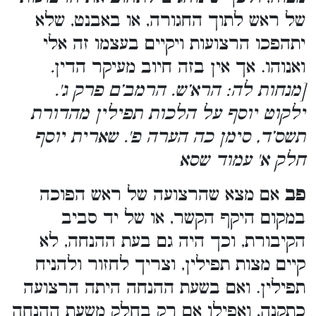
של ראש לתוך החגורה, או באבנט, שלא
יתהפכו הרצועות ויקיים בעצמו זה אלי
ואנוהו. אך אין בזה חיוב מעיקר הדין
.
[מנחות לה: הרא’ש. הרמב’ם פרק ג'.
ילקוט יוסף על הלכות תפילין מהדורת
תשס’ד, סימן כה הערה פ'. שארית יוסף
חלק א' עמוד שסא
פב
אם מצא שהרצועה של ראש הפוכה
במקום היקף הקשר, או של יד סביב
הקיבורת, וכך היה גם בעת ההנחה, לא
קיים מצות תפילין, וצריך לחזור ולהניח
תפילין. ואם בשעת ההנחה היתה הרצועה
כתקנה, ואפילו אם רק בחלק משעת ההנחה