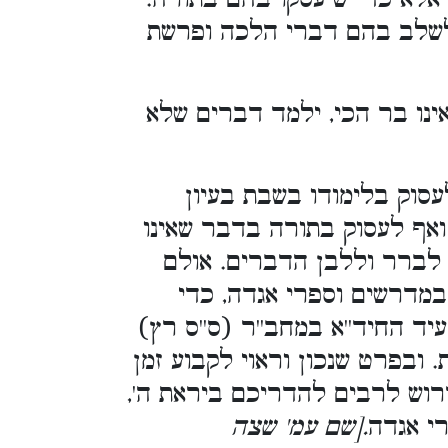
ולשלב בהם דברי הלכה ופרשת
ינו בר הכי, ילמד דברים שלא
סוק בלימודו בשבת בעיון
ואף לעסוק בתורה בדבר שאינו
וץ לברר וללבן הדברים. אולם
מדרשים וספרי אגדה, כדי
יד החיד''א במחב''ר (ס''ס רץ)
 ובפרט שנכון וראוי לקבוע זמן
דרוש לרבים להדריכם ביראת ה',
י אגדה
.[שם עמ' שצה