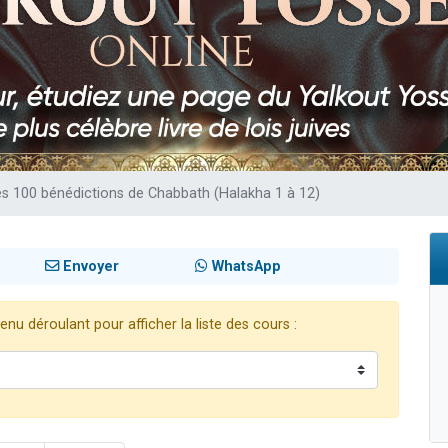
 viennent de demander une bénédiction
nnes viennent de faire un don pour Sauvez la jambe de Yohan
49 places pour étudier en groupe sur Zoom
lles musiques dans Torah-Box Music
 viennent de demander une bénédiction
es 100 bénédictions de Chabbath (Halakha 1 à 12)
Envoyer
WhatsApp
nu déroulant pour afficher la liste des cours :