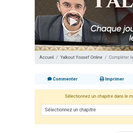
13 personnes
30 perso
Il reste 
12 nouve
29 personnes
Accueil
Yalkout Yossef Online
Compléter l
Commenter
Imprimer
Sélectionnez un chapitre dans le me