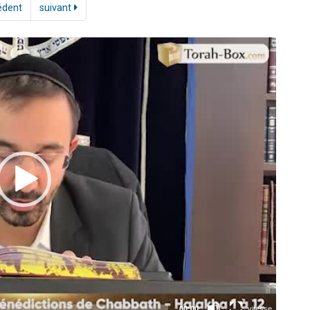
édent
suivant