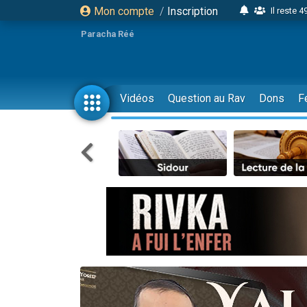
Mon compte
/
Inscription
Il reste 
16 person
Paracha Réé
2 personnes 
6 personnes 
4 personn
Vidéos
Question au Rav
Dons
F
2 personn
17 personnes
4 personnes 
Il reste 
Eva vient de
4 personnes 
3 personnes 
Odaya vient 
3 personn
2 personnes 