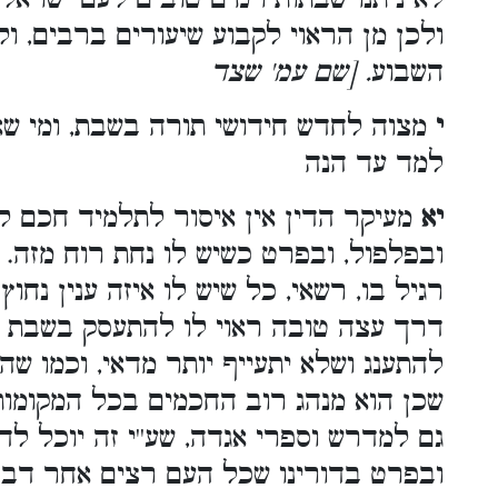
ולכן מן הראוי לקבוע שיעורים ברבים, 
השבוע
. [שם עמ' שצד
י
מצוה לחדש חידושי תורה בשבת, ומי שא
למד עד הנה
יא
מעיקר הדין אין איסור לתלמיד חכם לע
ובפלפול, ובפרט כשיש לו נחת רוח מזה. 
רגיל בו, רשאי, כל שיש לו איזה ענין נח
דרך עצה טובה ראוי לו להתעסק בשבת ב
להתענג ושלא יתעייף יותר מדאי, וכמו שהע
שכן הוא מנהג רוב החכמים בכל המקומות.
גם למדרש וספרי אגדה, שע''י זה יוכל ל
ובפרט בדורינו שכל העם רצים אחר דבר