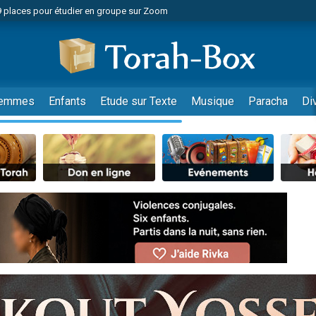
49 places pour étudier en groupe sur Zoom
nes viennent de faire un don pour Diane, 80 ans, dans un appartement insalu
viennent de nous rejoindre sur WhatsApp
viennent de nous rejoindre sur WhatsApp
es viennent de faire un don pour Reloger Rivka, 6 enfants, victime de violences
emmes
Enfants
Etude sur Texte
Musique
Paracha
Di
es viennent de faire un don pour 1 Journée de Vacances Pour les Enfants
 viennent de demander une bénédiction
viennent de nous rejoindre sur WhatsApp
49 places pour étudier en groupe sur Zoom
 donner son Maasser
viennent de nous rejoindre sur WhatsApp
viennent de nous rejoindre sur WhatsApp
de donner son Maasser
es viennent de faire un don pour 5 jours de vacances aux Orphelins
viennent de nous rejoindre sur WhatsApp