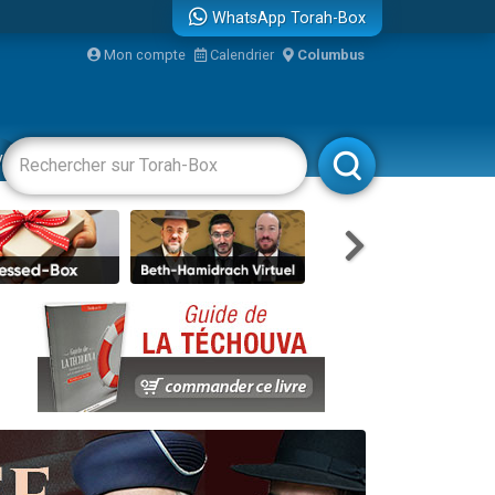
WhatsApp Torah-Box
bre
Mon compte
Calendrier
Columbus
...
vertissements
Livres
Rabbanim