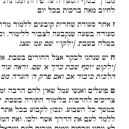
מברך בסוף הסעודה על פירות ומגדנות, ו
לחיוב מאה ברכות בכל יום
ז
אחר סעודת שחרית קובעים ללמוד מדרש
סעודה בשעה שנקבעה לצבור ללימוד. וכ
בטלה בשבת
. [ילקו''י שם עמ' שצג
ח
יש שנהגו לבקר אצל ההורים בשבת, אול
[ילקוט יוסף שבת כרך א' שם. וראה עוד
הלכות כיבוד אב ואם פרק ה' הערה מט
ט
פועלים ואנשי עמל שאין להם הרבה זמ
צריכים להרבות בלימוד התורה בשבת, י
במשך כל השבוע. ונכון לקבוע בכל אתר 
ללמד לעם את הדרך אשר ילכו, ואת המעשה
לא ניתנו שבתות וימים טובים לעם ישראל