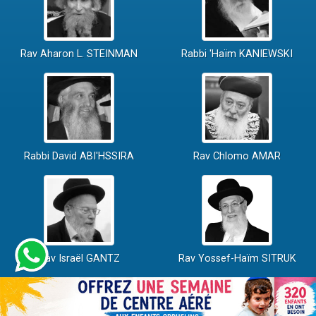
Rav Aharon L. STEINMAN
Rabbi 'Haïm KANIEWSKI
Rabbi David ABI'HSSIRA
Rav Chlomo AMAR
Rav Israël GANTZ
Rav Yossef-Haïm SITRUK