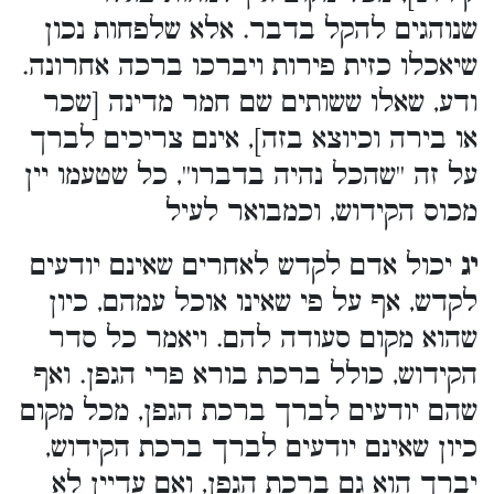
שנוהגים להקל בדבר. אלא שלפחות נכון
שיאכלו כזית פירות ויברכו ברכה אחרונה.
ודע, שאלו ששותים שם חמר מדינה [שכר
או בירה וכיוצא בזה], אינם צריכים לברך
על זה ''שהכל נהיה בדברו'', כל שטעמו יין
מכוס הקידוש, וכמבואר לעיל
יג
יכול אדם לקדש לאחרים שאינם יודעים
לקדש, אף על פי שאינו אוכל עמהם, כיון
שהוא מקום סעודה להם. ויאמר כל סדר
הקידוש, כולל ברכת בורא פרי הגפן. ואף
שהם יודעים לברך ברכת הגפן, מכל מקום
כיון שאינם יודעים לברך ברכת הקידוש,
יברך הוא גם ברכת הגפן, ואם עדיין לא