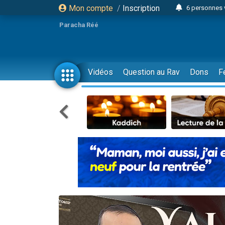
Mon compte
/
Inscription
6 personnes 
4 personn
Paracha Réé
2 personn
17 personnes
4 personnes 
Vidéos
Question au Rav
Dons
F
Il reste 
23 person
Eva vient de
4 personnes 
3 personnes 
3 personn
Odaya vient 
13 personnes
2 personnes 
30 perso