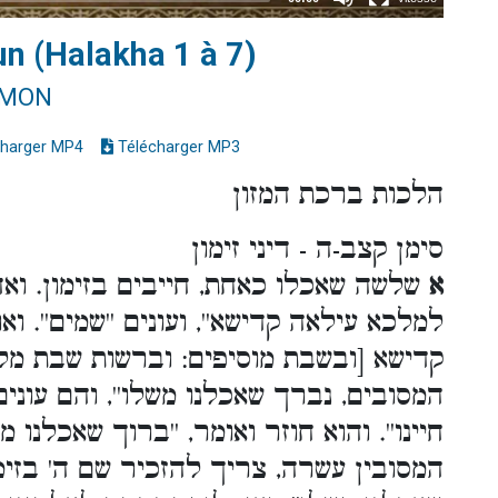
un (Halakha 1 à 7)
IMON
harger MP4
Télécharger MP3
הלכות ברכת המזון
סימן קצב-ה - דיני זימון
א
שלשה שאכלו כאחת, חייבים בזימון. ואח
למלכא עילאה קדישא'', ועונים ''שמים''. ו
קדישא [ובשבת מוסיפים: וברשות שבת מלכ
המסובים, נברך שאכלנו משלו'', והם עונים
חיינו''. והוא חוזר ואומר, ''ברוך שאכלנו מש
המסובין עשרה, צריך להזכיר שם ה' בזימון