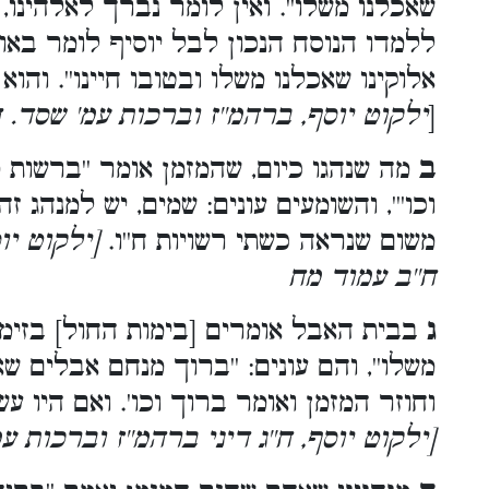
שאכלנו משלו''. ואין לומר נברך לאלהינו,
ללמדו הנוסח הנכון לבל יוסיף לומר באות 
אלוקינו שאכלנו משלו ובטובו חיינו''. וה'''.
ילקוט יוסף, ברהמ''ז וברכות עמ' שסד. 
[
ב
מה שנהגו כיום, שהמזמן אומר ''ברשו,
וכו''', והשומעים עונים: שמים, יש למנהג 
משום שנראה כשתי רשויות ח''ו.
ילקוט יוס
ח''ב עמוד מח
ג
בבית האבל אומרים [בימות החול] בזימו
משלו'', והם עונים: ''ברוך מנחם אבלים ''.
וחוזר המזמן ואומר ברוך וכו'. ואם היו עש.
ילקוט יוסף, ח''ג דיני ברהמ''ז וברכות ע