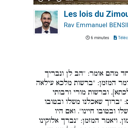
Les lois du Zimo
Rav Emmanuel BENS
6 minutes
Téléc
ד מהם אומר: ''הב לן ונבריך
אומר המזמן: ''ברשות מלכא עילאה
תא], וברשות מורי ורבותי
: ''ברוך שאכלנו משלו ובטובו
לו ובטובו חיינו''. ואם היו
, ויאמר המזמן: ''נברך אלוקינו