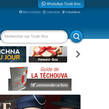
WhatsApp Torah-Box
...
Mon compte
Calendrier
Columbus
vertissements
Livres
Rabbanim
bre