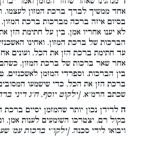
ד
מנהגינו שאחר שחזר המזמן ואמר ''ברוך 
אחד ממשיך לברך ברכת המזון לעצמו. ו
בסיום איזה ברכה מברכות ברכת המזון,,
לא יענו אחריו אמן, בין על חתימת הזן א
הברכות של ברכת המזון. ואחינו האשכנזי
עד חתימת ברכת הזן את הכל, ועונים אחרי
אחר שאר ברכות של ברכת המזון, כשהם 
בין הברכות. וספרדי המזמן לאשכנזים, ט
ברכת הזן את הכל, כדי שישמעו המסובים 
שכתב הרמ''א
ילקוט יוסף, ח''ג דיני ברהמ
ה
לדידן נכון יותר שהמזמן יסיים ברכת 
בקול רם, יצטרכו השומעים לענות אמן, ו
ויבואו לידי סכנה
. [ילקו''י ברכות עמ' שעג