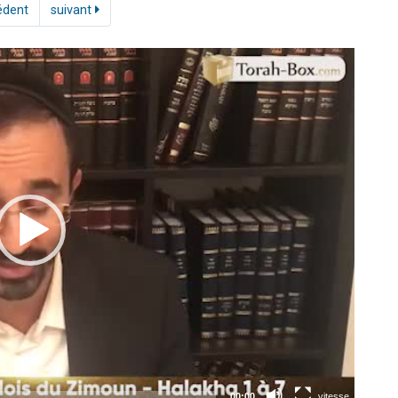
édent
suivant