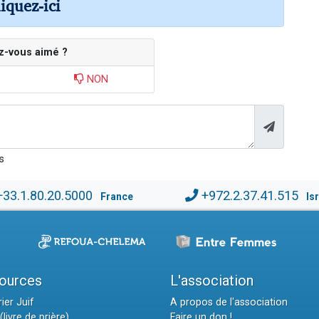
liquez-ici
z-vous aimé ?
NON
s
+33.1.80.20.5000
+972.2.37.41.515
France
Is
ources
L'association
ier Juif
A propos de l'association
(livre de prière)
Faire un don !