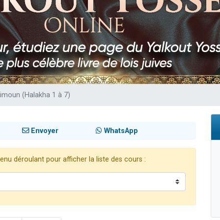
49 places pour étudier en groupe sur Zoom
lles musiques dans Torah-Box Music
viennent de nous rejoindre sur WhatsApp
viennent de nous rejoindre sur WhatsApp
viennent de nous rejoindre sur WhatsApp
Zimoun (Halakha 1 à 7)
Envoyer
WhatsApp
nu déroulant pour afficher la liste des cours :