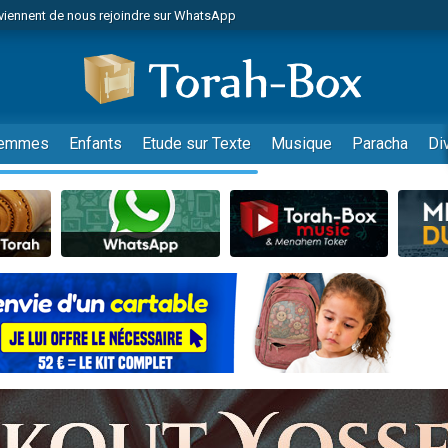
viennent de nous rejoindre sur WhatsApp
es viennent de faire un don pour Reloger Rivka, 6 enfants, victime de violences
es viennent de faire un don pour 1 Journée de Vacances Pour les Enfants
 viennent de demander une bénédiction
viennent de nous rejoindre sur WhatsApp
emmes
Enfants
Etude sur Texte
Musique
Paracha
Di
49 places pour étudier en groupe sur Zoom
nes viennent de faire un don pour Diane, 80 ans, dans un appartement insalu
 donner son Maasser
viennent de nous rejoindre sur WhatsApp
viennent de nous rejoindre sur WhatsApp
es viennent de faire un don pour 5 jours de vacances aux Orphelins
de donner son Maasser
 viennent de demander une bénédiction
viennent de nous rejoindre sur WhatsApp
nnes viennent de faire un don pour Sauvez la jambe de Yohan