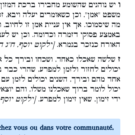
ו
יש נוהגים שהשומע מחבירו ברכת המזון,
משפט ''אמן'', וכן כשאומרים יעלה ויבא, ז
מה שיסמוכו. אך אין עניית אמן זו לחיוב, 
באמצע פסוקי דזמרה וכדומה. וכן יש לע
האורח כנזכר בגמרא.
[ילקוט יוסף,
ח''ג 
ז
שלשה שאכלו כאחד, ושכחו ובירך כל אחד
יכולים לחזור ולזמן למפרע, שהרי כבר 
אחד מהם ובירך, השנים יכולים לזמן עם
יכול לומר ברוך שאכלנו משלו, והם יוצאים 
ידי זימון, שאין זימון למפרע.
ילקוט יוסף,
chez vous ou dans votre communauté,