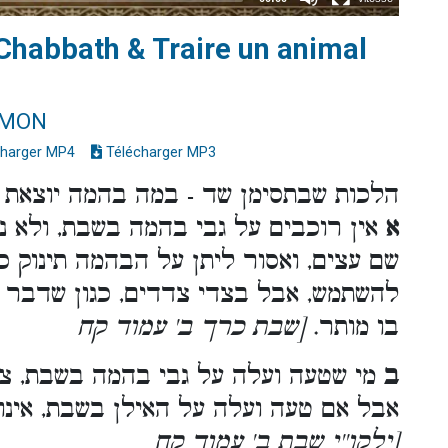
 Chabbath & Traire un animal
IMON
harger MP4
Télécharger MP3
הלכות שבתסימן שד - במה בהמה יוצאת
א
אין רוכבים על גבי בהמה בשבת, ולא נ
שם עצים, ואסור ליתן על הבהמה תינוק כ
להשתמש, אבל בצדי צדדים, כגון שדבר 
בו מותר.
[שבת כרך ב' עמוד קח
ב
מי שטעה ועלה על גבי בהמה בשבת, צר
אבל אם טעה ועלה על האילן בשבת, אינו
[ילקו''י שבת ב' עמוד קח