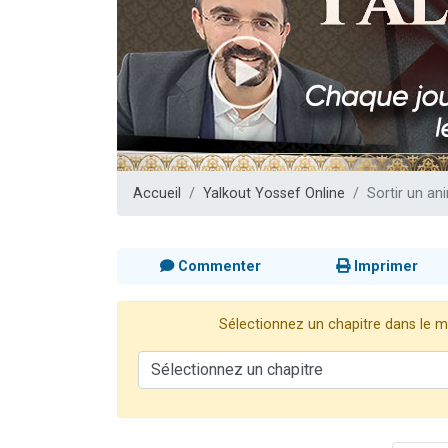
Nouvelle émis
61 personnes
Ariel vient 
Il reste 
Eva vient de
Accueil
Yalkout Yossef Online
Sortir un an
Commenter
Imprimer
Sélectionnez un chapitre dans le me