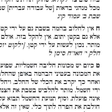
מכל מנהגי בדאות [של עבודה עברית] שב
שבת ב' עמוד קיג
ח
אין לחלוב בהמה בשבת גם על ידי קטן, 
אלא גם בקטן יתום, אין להקל בזה. אולם
מותר, נכון לעשות על ידי קטן
. [ילקוט יו
חלק י' חאו''ח סימן ל
ט
כיום יש מכונות חליבה חשמליות, שפועל
את המכונה בעטיני הבהמה באופן שהחלב 
ואחר כך יקרב את הכלי של החלב, ויחלו
ידי חשמל, מותר להלביש בשבת את הצנו
אינה פועלת, וסוף תנועת החשמל תבוא על י
חולבת את הפרה לתוך כלי, שאין זה אלא