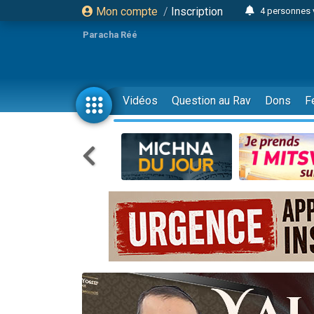
Mon compte
/
Inscription
4 personnes 
3 personnes 
Paracha Réé
Odaya vient 
3 personn
3 personn
Vidéos
Question au Rav
Dons
F
13 personnes
2 personnes 
30 perso
Il reste 
12 nouve
3 personnes 
2 personnes 
3 personnes 
2 nouvel
8 personn