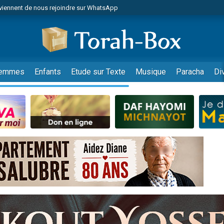
viennent de nous rejoindre sur WhatsApp
viennent de nous rejoindre sur WhatsApp
de donner son Maasser
es viennent de faire un don pour 5 jours de vacances aux Orphelins
es viennent de faire un don pour Diane, 80 ans, dans un appartement insalub
emmes
Enfants
Etude sur Texte
Musique
Paracha
Di
 viennent de demander une bénédiction
viennent de nous rejoindre sur WhatsApp
nnes viennent de faire un don pour Sauvez la jambe de Yohan
49 places pour étudier en groupe sur Zoom
lles musiques dans Torah-Box Music
viennent de nous rejoindre sur WhatsApp
viennent de nous rejoindre sur WhatsApp
viennent de nous rejoindre sur WhatsApp
les musiques dans Torah-Box Music
es viennent de faire un don pour Tsédaka : pauvres d'Israel