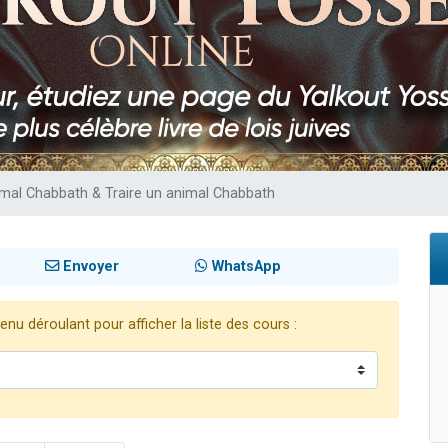
sion radio : Visions de grandeur n°104 : Le Chabbath et le Birkat Hamazone à 
 viennent de demander une bénédiction
de donner son Maasser
49 places pour étudier en groupe sur Zoom
 donner son Maasser
imal Chabbath & Traire un animal Chabbath
Envoyer
WhatsApp
nu déroulant pour afficher la liste des cours :