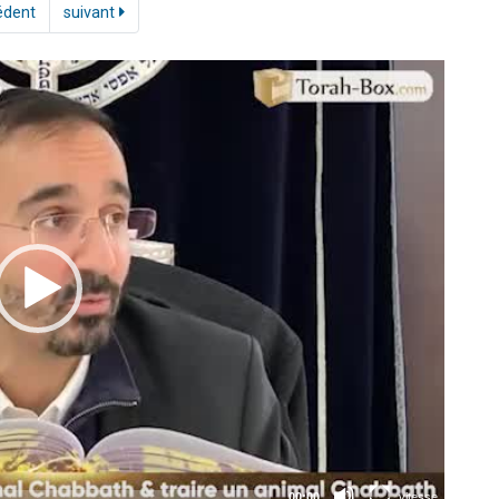
édent
suivant