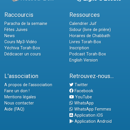
Raccourcis
Ressources
Paracha de la semaine
Calendrier Juif
Fêtes Juives
Sidour (livre de prière)
News
Horaires de Chabbath
Cours Mp3-Vidéo
Livres Torah-Box
Yéchiva Torah-Box
Inscription
Dédicacer un cours
Podcast Torah-Box
English Version
L'association
Retrouvez-nous...
A propos de l'association
Twitter
Faire un don !
Facebook
Mentions légales
YouTube
Nous contacter
WhatsApp
Aide (FAQ)
WhatsApp Femmes
Application iOS
Application Android