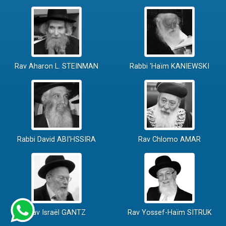
Rav Aharon L. STEINMAN
Rabbi 'Haïm KANIEWSKI
Rabbi David ABI'HSSIRA
Rav Chlomo AMAR
Rav Israël GANTZ
Rav Yossef-Haïm SITRUK