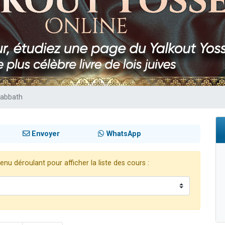
 viennent de demander une bénédiction
viennent de nous rejoindre sur WhatsApp
49 places pour étudier en groupe sur Zoom
 donner son Maasser
donner son Maasser
habbath
Envoyer
WhatsApp
nu déroulant pour afficher la liste des cours :