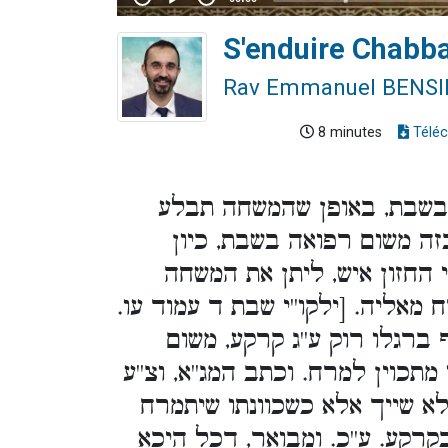
S'enduire Chabb
Rav Emmanuel BENS
8 minutes
Téléc
 בשבת, באופן שהמשחה תבלע
בזה משום רפואה בשבת, כיון
י החזון איש, ליתן את המשחה
אליה. [ילקו''י שבת ד עמוד עו.
ף ברגלו רוק ע''ג קרקע, משום
מתכוין למרח. וכתב המג''א, וצ''ע
לא שייך אלא כשכוונתו שיתמרח
רקע. ע''כ. ומבואר, דכל היכא