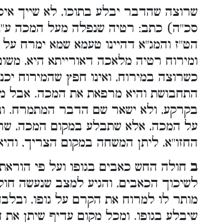
שרוצה שהדבר יבלע בתוכו, לא שייך איסור
סכ''ה) כתב: רטיה שנפלה מעל המכה ע''ג 
הט''ז והמג''א דהיינו טעמא שמא ימרח על
ומירוח רטיה מלאכה דאורייתא היא, משום 
כשרוצה במירוח, ואינו חפץ שהמירוח יכני
התחבושת והיא מרפאת את המכה. אבל מש
בקרקע, ולא ישאר שם הדבר המתמרח. ו
על המכה, אלא שתבלע במקום המכה, שרי. 
החזו''א, ליתן המשחה במקום הצריך, והי
ב
חולה החש כאבים בגופו ועל פי הוראת
לשיכוך הכאבים, והגיע למצב שנעשה חולה
מותר לו למרוח את הקרם על גופו, ובלב
שיבלע בגופו. ומכל מקום עדיף שיתן את 