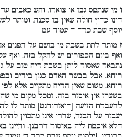
ו
מי שנתפס גבו או צוארו, וחש כאבים עד 
דינו כדין חולה שאין בו סכנה, ומותר לעשו
יוסף שבת כרך ד עמוד עט
ז
מותר לתת בשבת מי בושם על הפנים או ע
ואף ביום הכפורים יש להקל בזה. ואף ע
נתבאר שאסור ליתן בשבת ריח טוב על גב
ריחא. אבל בבשר האדם כגון בידים ובפני
ריחא, משום שאין הריח מתקיים אלא לפי 
בשערו אין איסור בזה. ומכל מקום מי שהתי
להעברת הזיעה [דיאודורנט] מותר לו ל
יעבור על הבגד, שהרי אינו מתכוין להולד
דלא איכפת ליה באיסור דרבנן. והיינו ב
בבגדיו. [ילקוט יוסף שבת כרך ד' עמוד עט