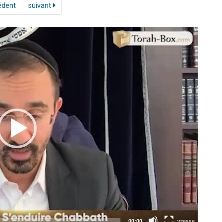
édent
suivant