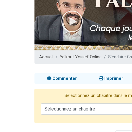
17 personnes
4 personnes 
Il reste 
Eva vient de
Eli vient de 
Accueil
Yalkout Yossef Online
S'enduire C
Commenter
Imprimer
Sélectionnez un chapitre dans le me