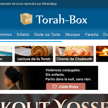
viennent de nous rejoindre sur WhatsApp
r vient de donner son Maasser
nes viennent de faire un don pour Événements Torah-Box
es viennent de faire un don pour Tsédaka : pauvres d'Israel
viennent de nous rejoindre sur WhatsApp
emmes
Enfants
Etude sur Texte
Musique
Paracha
Di
 viennent de demander une bénédiction
es viennent de faire un don pour Diane, 80 ans, dans un appartement insalub
49 places pour étudier en groupe sur Zoom
viennent de nous rejoindre sur WhatsApp
 viennent de demander une bénédiction
49 places pour étudier en groupe sur Zoom
viennent de nous rejoindre sur WhatsApp
viennent de nous rejoindre sur WhatsApp
es viennent de faire un don pour Reloger Rivka, 6 enfants, victime de violences
es viennent de faire un don pour 1 Journée de Vacances Pour les Enfants