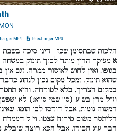
ath
IMON
harger MP4
Télécharger MP3
הלכות שבתסימן שכז - דיני סיכה בשבת
א
מעיקר הדין מותר לסוך תינוק במשחה
בגופו, ואין לחוש לאיסור ממרח. וגם אין 
שהוא תינוק. ומכל מקום נכון לנהוג כדבר
במקום הצריך, בלא למורחה, והיא תתמרח מ
וז''ל מרן בש''ע (סי' שטז סי''א:) לא ישפש
דמשוה גומות, אבל דורסו לפי תומו, שאינו 
דליתסר משום מירוח עצמו, וי''ל דממרח 
דבר ע''ג חבירו, אבל הכא רוצה שיבלע בק