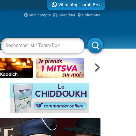
WhatsApp Torah-Box
Mon compte
Calendrier
Columbus
vertissements
Livres
Rabbanim
re
...