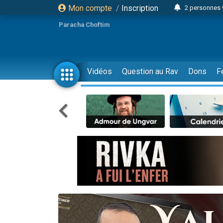
Mon compte
/
Inscription
2 personnes 
Lisbel Esthe
Paracha Choftim
3 person
2 personn
3 personnes 
Vidéos
Question au Rav
Dons
F
11 personnes
3 personn
Il reste 
2 personnes 
29 personnes
Il reste 
2 personnes 
6 personnes 
4 personn
2 personn