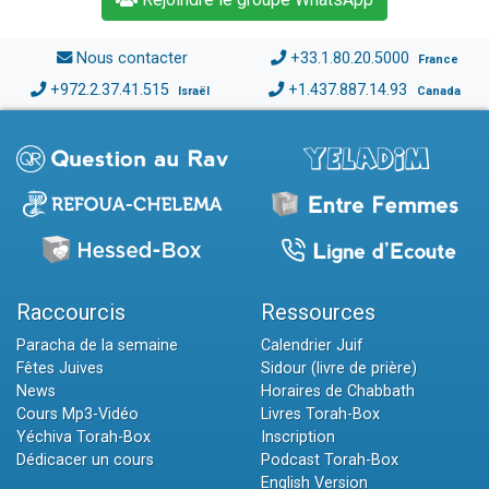
Nous contacter
+33.1.80.20.5000
France
+972.2.37.41.515
+1.437.887.14.93
Israël
Canada
Raccourcis
Ressources
Paracha de la semaine
Calendrier Juif
Fêtes Juives
Sidour (livre de prière)
News
Horaires de Chabbath
Cours Mp3-Vidéo
Livres Torah-Box
Yéchiva Torah-Box
Inscription
Dédicacer un cours
Podcast Torah-Box
English Version