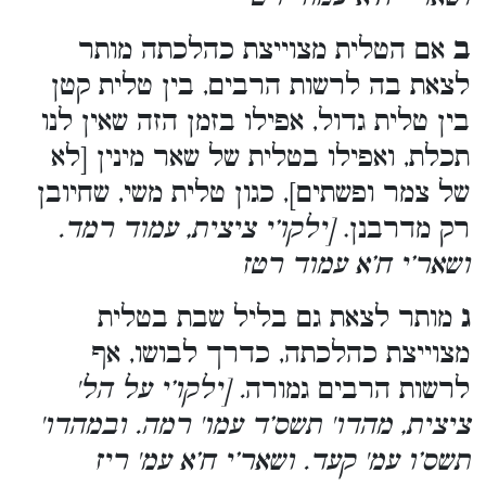
ב
אם הטלית מצוייצת כהלכתה מותר
לצאת בה לרשות הרבים, בין טלית קטן
בין טלית גדול, אפילו בזמן הזה שאין לנו
תכלת, ואפילו בטלית של שאר מינין [לא
של צמר ופשתים], כגון טלית משי, שחיובן
רק מדרבנן.
[ילקו’י ציצית, עמוד רמד.
ושאר’י ח’א עמוד רטז
ג
מותר לצאת גם בליל שבת בטלית
מצוייצת כהלכתה, כדרך לבושו, אף
לרשות הרבים גמורה
. [ילקו’י על הל'
ציצית, מהדו' תשס’ד עמו' רמה. ובמהדו'
תשס’ו עמ' קעד. ושאר’י ח’א עמ' ריז