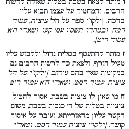
ו
מותר לצאת בשבת בטלית שאולה לרשות
הרבים. והמחמיר על עצמו תבוא עליו
ברכה. [ילקו’י ספר על הל'
ציצית, עמוד
רמח. ובמהדו' תשס’ו עמ' קעו. ושאר’י ח’א
].
עמוד ריט
ז
מותר להתעטף בטלית גדול וללבוש עליו
מעיל חורף, ולצאת כך לרשות הרבים גם
במקומות שאין בהם עירוב
. [ילקו’י על הל'
ציצית, עמוד רמט. ושאר’י ח’א עמוד ריט
ח
מי שאין לו ציצית בשבת, אסור להטיל
ציציות בטלית של ד' כנפות בשבת, משום
דקשר עליון מדאורייתא, ועובר על איסור
קושר
. [ילקו’י ציצית עמוד רמט. ושאר’י