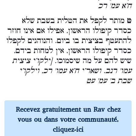
ח’א עמ' רכ
ט
מותר לקפל את הטלית בשבת שלא
כסדר קיפולו הראשון, אפילו אם אינו חוזר
להתעטף בציצית בו ביום. והנוהגים לקפלו
כסדר קיפולו הראשון, אין למחות בידם,
שיש להם על מה שיסמוכו
. [ילקו’י ציצית
עמו' רנב. ושאר’י ח’א עמו' רכ, וילקו’י
שבת ב' עמ' עט
Recevez gratuitement un Rav chez
vous ou dans votre communauté,
cliquez-ici