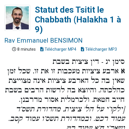
Statut des Tsitit le
Chabbath (Halakha 1 à
9)
Rav Emmanuel BENSIMON
8 minutes
Télécharger MP4
Télécharger MP3
סימן יג - דין ציצית בשבת
א
ארבע ציציות מעכבות זו את זו, שכל זמן
שאין בה כל הארבע ציציות אינה מצוייצת
כהלכתה, והיוצא בה לרשות הרבים בשבת
חייב חטאת. ולכרמלית אסור מדרבנן.
[ילקו’י על הל' ציצית, מהדורת תשס’ד
עמוד רכט. ובמהדורת תשס’ו עמוד קסב.
ושאר’י ח’א עמוד רט