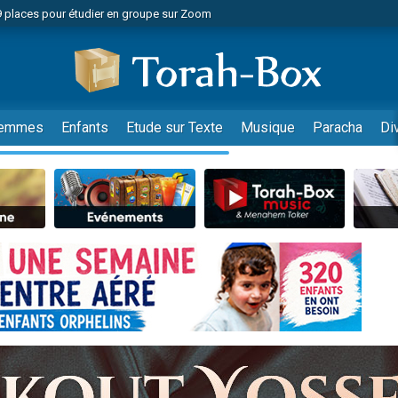
49 places pour étudier en groupe sur Zoom
nes viennent de faire un don pour Diane, 80 ans, dans un appartement insalu
viennent de nous rejoindre sur WhatsApp
viennent de nous rejoindre sur WhatsApp
es viennent de faire un don pour Reloger Rivka, 6 enfants, victime de violences
emmes
Enfants
Etude sur Texte
Musique
Paracha
Di
es viennent de faire un don pour 1 Journée de Vacances Pour les Enfants
 viennent de demander une bénédiction
viennent de nous rejoindre sur WhatsApp
49 places pour étudier en groupe sur Zoom
 donner son Maasser
viennent de nous rejoindre sur WhatsApp
viennent de nous rejoindre sur WhatsApp
de donner son Maasser
es viennent de faire un don pour 5 jours de vacances aux Orphelins
viennent de nous rejoindre sur WhatsApp