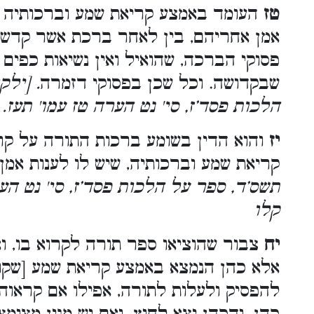
טז
העומד באמצע קריאת שמע וברכותיה וש
אמן אחריהם, בין לאחר ברכת אשר קדשנו
פסוקי הברכה, שהואיל ואין נשיאות כפי
שבקדושה. וכל שכן בפסוקי דזמרה
. [ילק
הלכות פסד’ז, סי' נט הערה טז עמו' תעז.
יז
והוא הדין בשומע ברכות התורה על קר
קריאת שמע וברכותיה, שיש לו לענות אמ
תשס’ד, ספר על הלכות פסד’ז, סי' נט הער
קלו
יח
צבור שהוציאו ספר תורה לקרוא בו, ו
אלא כהן הנמצא באמצע קריאת שמע [שקור
להפסיק ולעלות לתורה, אפילו אם קראוה