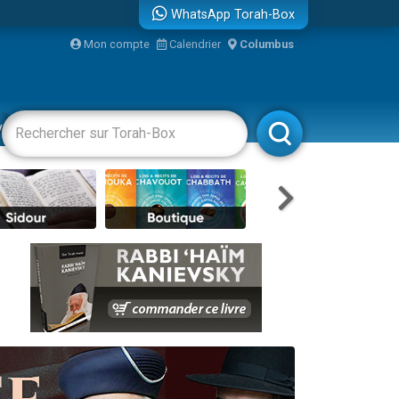
WhatsApp Torah-Box
bre
Mon compte
Calendrier
Columbus
...
vertissements
Livres
Rabbanim