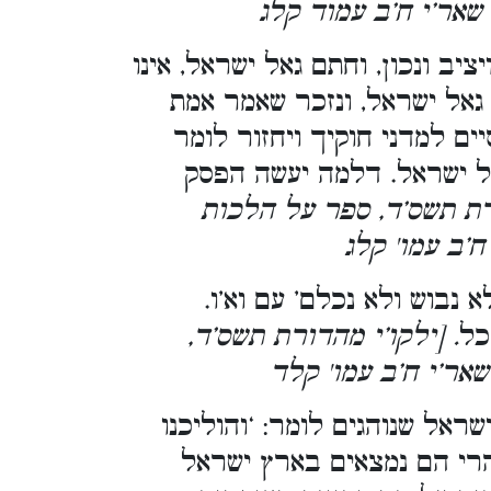
 שאר’י ח’ב עמוד קלג
יב ונכון, וחתם גאל ישראל, אינו
גאל ישראל, ונזכר שאמר אמת
יים למדני חוקיך ויחזור לומר
גאל ישראל. דלמה יעשה הפסק
רת תשס’ד, ספר על הלכות
ח’ב עמו' קלג
נבוש ולא נכלם’ עם וא’ו.
כל
. [ילקו’י מהדורת תשס’ד,
 שאר’י ח’ב עמו' קלד
אל שנוהגים לומר: ‘והוליכנו
שהרי הם נמצאים בארץ ישראל