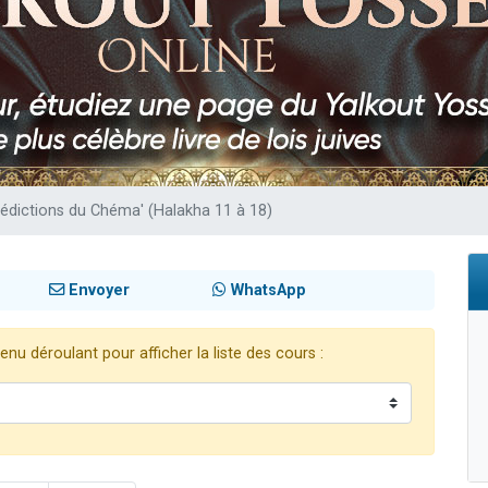
 viennent de demander une bénédiction
nnes viennent de faire un don pour Sauvez la jambe de Yohan
49 places pour étudier en groupe sur Zoom
lles musiques dans Torah-Box Music
 viennent de demander une bénédiction
nédictions du Chéma' (Halakha 11 à 18)
Envoyer
WhatsApp
nu déroulant pour afficher la liste des cours :