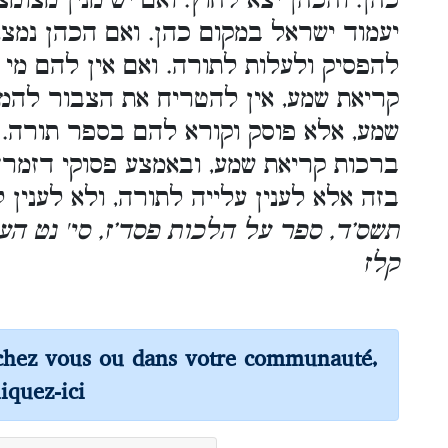
כהן. והכהן יצא לחוץ. ואם יש מנין מצומ
יעמוד ישראל במקום כהן. ואם הכהן נמצ
להפסיק ולעלות לתורה. ואם אין להם מי
קריאת שמע, אין להטריח את הצבור להמת
שמע, אלא פוסק וקורא להם בספר תורה. 
ברכות קריאת שמע, ובאמצע פסוקי דזמר
בזה אלא לענין עלייה לתורה, ולא לענין 
תשס’ד, ספר על הלכות פסד’ז, סי' נט הער
קלז
chez vous ou dans votre communauté,
liquez-ici