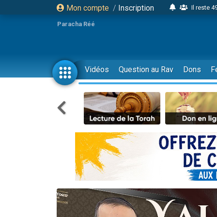
Mon compte
/
Inscription
Il reste 
16 person
Paracha Réé
2 personnes 
6 personnes 
4 personn
Vidéos
Question au Rav
Dons
F
2 personn
17 personnes
4 personnes 
Il reste 
Eva vient de
4 personnes 
3 personnes 
Odaya vient 
3 personn
2 personnes 