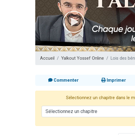
13 personnes
30 perso
Il reste 
12 nouve
29 personnes
Accueil
Yalkout Yossef Online
Lois des bé
Commenter
Imprimer
Sélectionnez un chapitre dans le me