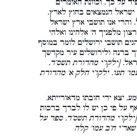
יד על כך, וכוונת האומרים
 ישראל הנמצאים בחוץ לארץ,
 והרי אנו תושבי ארץ ישראל
ון מלפניך ה' אלהינו ואלהי
והגים תושבי ירושלים לומר במוסף
ירך ברנה ולירושלים עיר מקדשך
ראל
. [ילקו’י מהדורת תשס’ד,
ו' תעו. ילקו’י חלק א' מהדורת
 יצא ידי חובתו מדאורייתא,
אף על פי כן יש לו לברך ברכות
[ילקו’י מהדורת תשס’ד, ספר על
 שאר’י ח’ב עמו' קלה