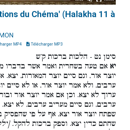
tions du Chéma' (Halakha 11 à
IMON
harger MP4
Télécharger MP3
סימן נט - הלכות ברכות ק’ש
יא
אם טעה בשחרית ואמר אשר בדברו מער
יוצר אור, וגם סיים יוצר המאורות, יצא
ערבים, ולא אמר יוצר אור, או לא סיים י
ערוך לא יצא. וכן אם אמר יוצר אור וב
ערבים, וגם סיים מעריב ערבים, לא יצא. א
שפתח יוצר אור יצא, אף על פי שהפסיק ב
שחתם כדין יצא. וספק ברכות להקל
. [יל