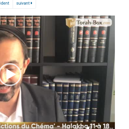
édent
suivant