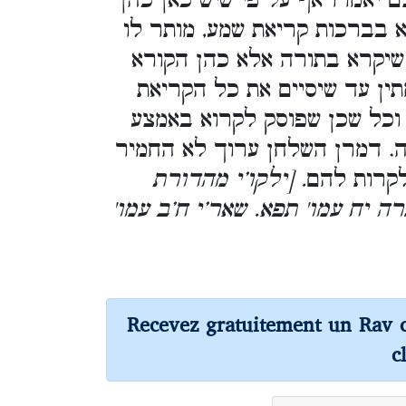
צם יאמרו אף על פי שיש כאן כהן
א בברכות קריאת שמע, מותר לו
 שיקרא בתורה אלא כהן הקורא
ין עד שיסיים את כל הקריאת
וכל שכן שפוסק לקרוא באמצע
ה. דמרן השלחן ערוך לא החמיר
לקרות להם
. [ילקו’י מהדורת
ה יח עמו' תפא. שאר’י ח’ב עמו'
Recevez gratuitement un Rav 
c