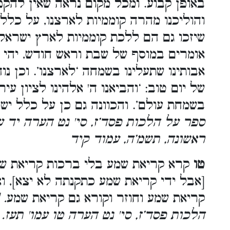
באופן קבוע. ומכל מקום נראה שאין להקפ
והוליכנו מהרה קוממיות לארצנו, על כלל
שיזכו גם הם ללכת קוממיות לארץ ישראל.
אומרים במוסף של שבת וראש חודש, יהי רצ
אבותינו שתעלינו בשמחה ‘לארצנו’. וכן נ
של יום טוב: ‘והביאנו ה' אלהינו לציון ע
בשמחת עולם’. והכוונה גם כן על כלל יש
ספר על הלכות פסד’ז, סי' נט הערה יד עמ
ראשונה, תשמ’ה, עמוד קיד
טו
קרא קריאת שמע בלי ברכות קריאת שמע,
[אבל ידי קריאת שמע כתקנתה לא יצא], ו
קריאת שמע וחוזר וקורא גם קריאת שמע
. 
הלכות פסד’ז, סי' נט הערה טו עמו' תעז.