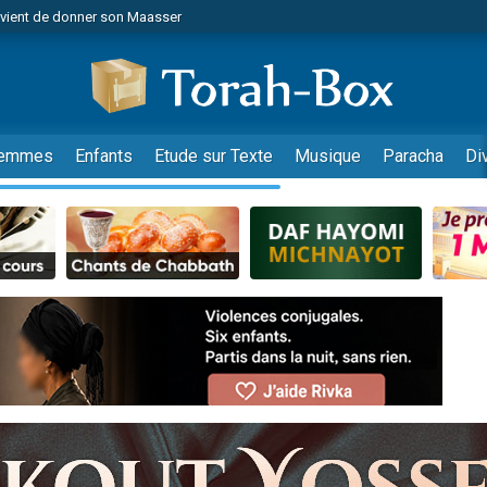
r vient de donner son Maasser
es viennent de faire un don pour Tsédaka : pauvres d'Israel
viennent de nous rejoindre sur WhatsApp
 viennent de demander une bénédiction
es viennent de faire un don pour Diane, 80 ans, dans un appartement insalub
emmes
Enfants
Etude sur Texte
Musique
Paracha
Di
49 places pour étudier en groupe sur Zoom
viennent de nous rejoindre sur WhatsApp
 viennent de demander une bénédiction
49 places pour étudier en groupe sur Zoom
viennent de nous rejoindre sur WhatsApp
viennent de nous rejoindre sur WhatsApp
es viennent de faire un don pour Reloger Rivka, 6 enfants, victime de violences
es viennent de faire un don pour 1 Journée de Vacances Pour les Enfants
viennent de nous rejoindre sur WhatsApp
 viennent de demander une bénédiction