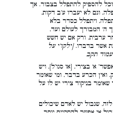
יוכל להספיק להתפלל בצבור. אך
ה, וגם לא יעברו ע’ב דקות,
פלה, ויתפלל כסדר בלא
ך ה' המבורך לעולם ועד,
ר ערבית. ורק אם יש חשש
ת אשר בדברו.
[ילקו’י על
עמוד תקב
ר’ א' בצירי, [או סגו’ל], ויש
ק, ואין הכרע בדבר, ומי שאומר
 שאומר בניקוד צירי יש לו על
לזה, שגבול יש לאדם שיכולים
גבול אי אפשר להתקיים יותר