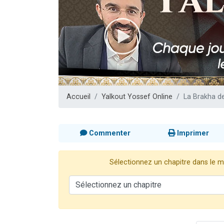
Il reste 
Eva vient de
4 personnes 
3 personnes 
3 person
Accueil
Yalkout Yossef Online
La Brakha de
Commenter
Imprimer
Sélectionnez un chapitre dans le me