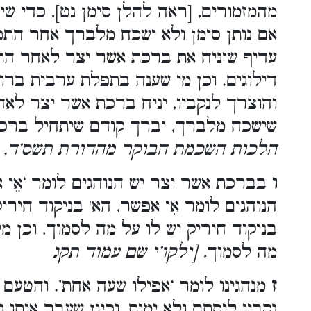
מהמזמורים, [ראה להלן סימן נט], כדי ש
אם נותן סימן ולא ישכח מלברך אחר התפל
עדיף שיניח את ברכת אשר יצר לאחר הת
דילוגים. וכן מי שענה בתפלת ערבית ברו
והוצרך לנקביו, יניח ברכת אשר יצר לאח
שישכח מלברך, יברך קודם שיתחיל ברכ
הלכות השכמת הבוקר מהדורת תשס’ד, 
ו
בברכת אשר יצר יש הנוהגים לומר ‘אֵי אפש
הנוהגים לומר אִי אפשר, הא' בניקוד חירי
בניקוד חיריק יש לו על מה לסמוך, וכן מי
מה לסמוך
. [ילקו’י שם עמוד תקג
ז
מנהגינו לומר ‘אפילו שעה אחת’. והטעם 
נקביו ליסתם ולא ימות, וכיון שעבר אותו 