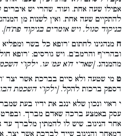
אפילו שעה אחת. ועוד, שהרי יש איברים 
להתקיים שעה אחת. ואין לשנות מן המנהג
בניקוד סגול, ויש אומרים בניקוד פת’ח].
ח
מנהגינו לחתום ‘רופא כל בשר ומפליא ל
ובהרי’ף והרמב’ם. ויש גורסים: ‘רופא חול
מהמנהג.
[שאר’י ח’א עמ' עו. ילקו’י השכ
ט
מי שטעה ולא סיים בברכת אשר יצר ‘ומ
דספק ברכות להקל.
[ילקו’י השכמת הבו
י ראוי ונכון שלא ינגב את ידיו בעת שמב
עסק באמצע ברכה שאדם מברך. ובפרט במ
אחר הניגוב, שיש לו להמתין מלברך עד אח
דמאחר והניגוב שייך לברכת אשר יצר, א