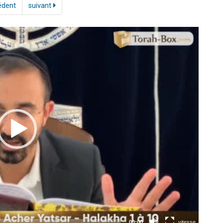
édent
suivant