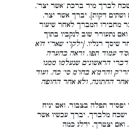
ושכח לברך מיד ברכת ‘אשר יצר’,
ושתים דקות], יברך אשר יצר,
צר מחבירו המברך לאחר שיעור
ואם נתעורר שוב לנקביו בתוך
ר שיסך רגליו
. [ילקו’י שאר’י ח’א
ס’ד עמוד תפו. וראה בהערה
דברי הראשונים שנעלמו ממנו
’ק והרמ’א בחו’מ סי' כה. ועוד
 אחר החתונה, ולא אחר החופה
יפסיד תפלה בצבור, ואם יניח
ישכח מלברך, יברך עכשיו אשר
 ואם יצטרך, ידלג כמה