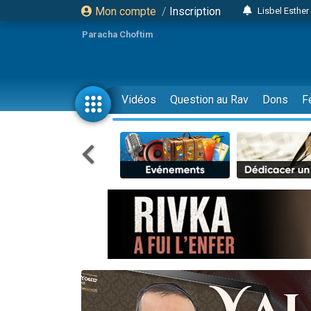
Mon compte
/
Inscription
Lisbel Esthe
2 personn
Paracha Choftim
3 personnes 
11 personnes
3 personn
Vidéos
Question au Rav
Dons
F
Il reste 
2 personnes 
29 personnes
Il reste 
2 personnes 
6 personnes 
4 personn
2 personn
4 personnes 
17 personnes