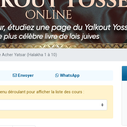
49 places pour étudier en groupe sur Zoom
 donner son Maasser
viennent de nous rejoindre sur WhatsApp
viennent de nous rejoindre sur WhatsApp
nes viennent de faire un don pour Événements Torah-Box
 Acher Yatsar (Halakha 1 à 10)
Envoyer
WhatsApp
nu déroulant pour afficher la liste des cours :