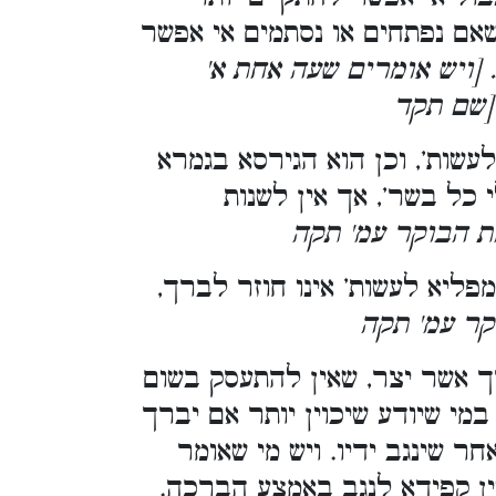
שאם נפתחים או נסתמים אי אפשר
. [ויש אומרים שעה אחת א'
 [שם תקד
עשות’, וכן הוא הגירסא בגמרא
י כל בשר’, אך אין לשנות
מת הבוקר עמ' תקה
פליא לעשות’ אינו חוזר לברך,
קר עמ' תקה
רך אשר יצר, שאין להתעסק בשום
י שיודע שיכוין יותר אם יברך
ר שינגב ידיו. ויש מי שאומר
ין קפידא לנגב באמצע הברכה.