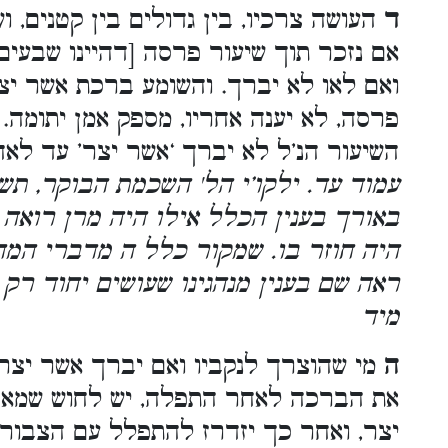
ד
העושה צרכיו, בין גדולים בין קטנים, 
אם נזכר תוך שיעור פרסה [דהיינו שבעים 
ואם לאו לא יברך. והשומע ברכת אשר י
פרסה, לא יענה אחריו, מספק אמן יתומה. 
השיעור הנ’ל לא יברך ‘אשר יצר’ עד לאח
עמוד עד. ילקו’י הל' השכמת הבוקר, תש
באורך בענין הכלל אילו היה מרן רואה 
היה חוזר בו. שמקור כלל ה מדברי המהרי
ראה שם בענין מנהגינו שעושים יחוד רק
מיד
ה
מי שהוצרך לנקביו ואם יברך אשר יצר 
את הברכה לאחר התפלה, יש לחוש שמא 
יצר, ואחר כך יזדרז להתפלל עם הצבור,