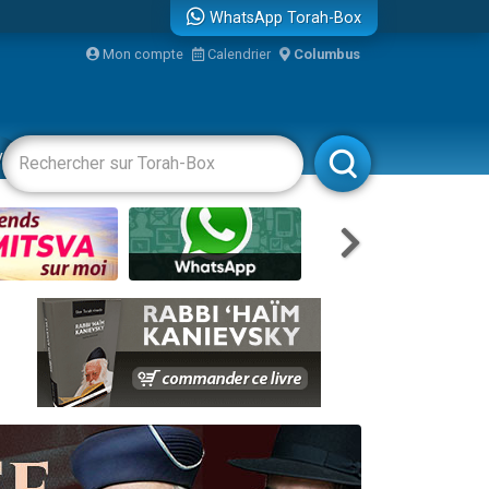
WhatsApp Torah-Box
Mon compte
Calendrier
Columbus
re
vertissements
Livres
Rabbanim
...