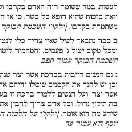
לעשות, במה ששומר רוח האדם בקרבו וק
וזאת בזכות שהוא רופא כל בשר, כי אז ה
משתמרת בקרבו.
[ילקו’י השכמת הבוקר 
ב
כבר נתבאר לעיל שאין צריך כלי לנטילה
ומכל מקום יטול ג' פעמים. והמחמיר ליטו
השכמת הבוקר עמוד תפב
ג גם הנשים חייבות בברכת אשר יצר שנתק
וכן יש לחנך את הקטנים שיטלו ידיהם א
אשר יצר. ועל הנשים ללמוד ברכה זו בעל
בה תיקון גדול, וכל אדם צריך להבין את
שידע מה הוא אומר
. [ילקו’י על הלכות 
יוסף ח’א עמוד עד