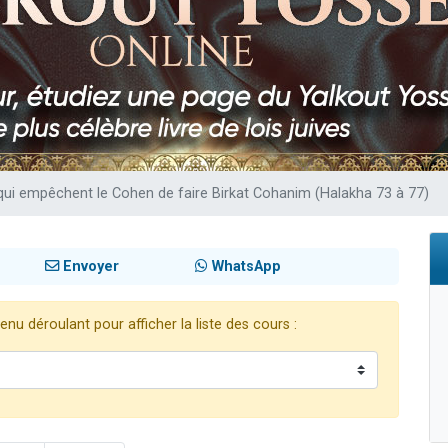
sion radio : Visions de grandeur n°104 : Le Chabbath et le Birkat Hamazone à 
 viennent de demander une bénédiction
de donner son Maasser
49 places pour étudier en groupe sur Zoom
 donner son Maasser
qui empêchent le Cohen de faire Birkat Cohanim (Halakha 73 à 77)
Envoyer
WhatsApp
nu déroulant pour afficher la liste des cours :