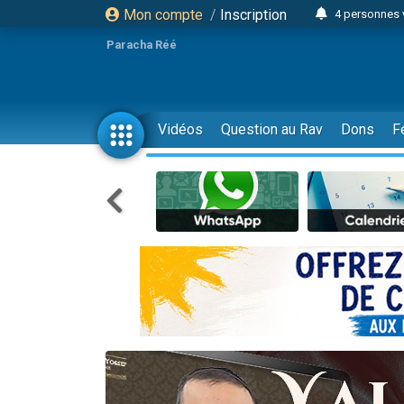
Mon compte
/
Inscription
4 personnes 
3 personnes 
Paracha Réé
Odaya vient 
3 personn
3 personn
Vidéos
Question au Rav
Dons
F
13 personnes
2 personnes 
30 perso
Il reste 
12 nouve
3 personnes 
2 personnes 
3 personnes 
2 nouvel
8 personn