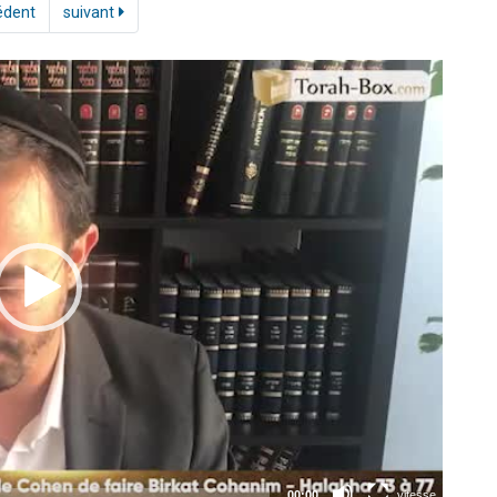
édent
suivant