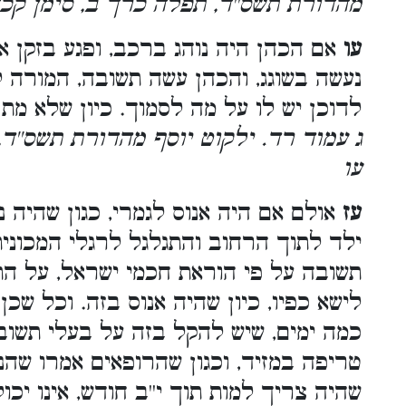
מהדורת תשס''ד, תפלה כרך ב, סימן קכ
עו
אם הכהן היה נוהג ברכב, ופגע בזקן או
נעשה בשוגג, והכהן עשה תשובה, המורה
לדוכן יש לו על מה לסמוך. כיון שלא מת
ג עמוד רד. ילקוט יוסף מהדורת תשס''ד
עו
עז
אולם אם היה אנוס לגמרי, כגון שהיה נ
ילד לתוך הרחוב והתגלגל לרגלי המכונית
תשובה על פי הוראת חכמי ישראל, על הת
לישא כפיו, כיון שהיה אנוס בזה. וכל שכ
כמה ימים, שיש להקל בזה על בעלי תשובה
טריפה במזיד, וכגון שהרופאים אמרו שהנ
שהיה צריך למות תוך י''ב חודש, אינו יכו