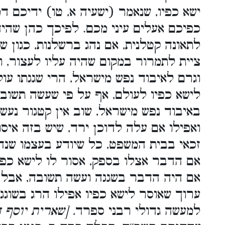
ישא כפיו, שנאמר (ישעיה א, טו) ידיכם ד
כפיכם אעלים עיני מכם. לפיכך כהן שהיה 
לתאונה קטלנית, אם נהג ברשלנות, כגון ש
ציית לתמרור במקום שהיה עליו לעצור, ו
וגרם לאיבוד נפש מישראל, הרי שגגתו עול
לישא כפיו לעולם, אף על פי שעשה תשובה
באיבוד נפש מישראל, שוב אין קטגור נעשה ס
ואפילו אם עלה לדוכן ירד, שיש בזה איס
זכאי בבית המשפט, כל שיודע בעצמו שנהר
אם הדבר אצלו בספק, אסור לו לישא כפיו
אם היה הדבר בשגגה ועשה תשובה, אבל א
ערוך שאוסר לישא כפיו אפילו הרג בשוגג
למעשה גדולי רבני ספרד
. [שארית יוסף 