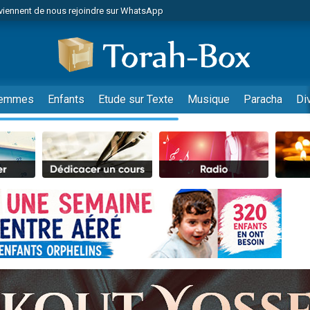
viennent de nous rejoindre sur WhatsApp
viennent de nous rejoindre sur WhatsApp
de donner son Maasser
es viennent de faire un don pour 5 jours de vacances aux Orphelins
es viennent de faire un don pour Diane, 80 ans, dans un appartement insalub
emmes
Enfants
Etude sur Texte
Musique
Paracha
Di
 viennent de demander une bénédiction
viennent de nous rejoindre sur WhatsApp
nnes viennent de faire un don pour Sauvez la jambe de Yohan
49 places pour étudier en groupe sur Zoom
lles musiques dans Torah-Box Music
viennent de nous rejoindre sur WhatsApp
viennent de nous rejoindre sur WhatsApp
viennent de nous rejoindre sur WhatsApp
les musiques dans Torah-Box Music
es viennent de faire un don pour Tsédaka : pauvres d'Israel