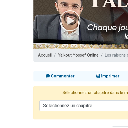
Nouvelle émis
61 personnes
Ariel vient 
Il reste 
Eva vient de
Accueil
Yalkout Yossef Online
Les raisons 
Commenter
Imprimer
Sélectionnez un chapitre dans le me