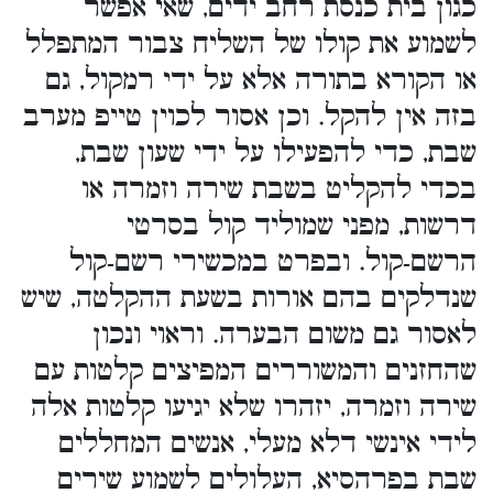
כגון בית כנסת רחב ידים, שאי אפשר
לשמוע את קולו של השליח צבור המתפלל
או הקורא בתורה אלא על ידי רמקול, גם
בזה אין להקל. וכן אסור לכוין טייפ מערב
שבת, כדי להפעילו על ידי שעון שבת,
בכדי להקליט בשבת שירה וזמרה או
דרשות, מפני שמוליד קול בסרטי
הרשם-קול. ובפרט במכשירי רשם-קול
שנדלקים בהם אורות בשעת ההקלטה, שיש
לאסור גם משום הבערה. וראוי ונכון
שהחזנים והמשוררים המפיצים קלטות עם
שירה וזמרה, יזהרו שלא יגיעו קלטות אלה
לידי אינשי דלא מעלי, אנשים המחללים
שבת בפרהסיא, העלולים לשמוע שירים