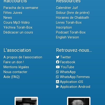
Raccourcis
Ressources
Paracha de la semaine
Calendrier Juif
Fêtes Juives
Sidour (livre de prière)
News
Horaires de Chabbath
Cours Mp3-Vidéo
Livres Torah-Box
Yéchiva Torah-Box
Inscription
Dédicacer un cours
Podcast Torah-Box
English Version
L'association
Retrouvez-nous...
A propos de l'association
Twitter
Faire un don !
Facebook
Mentions légales
YouTube
Nous contacter
WhatsApp
Aide (FAQ)
WhatsApp Femmes
Application iOS
Application Android