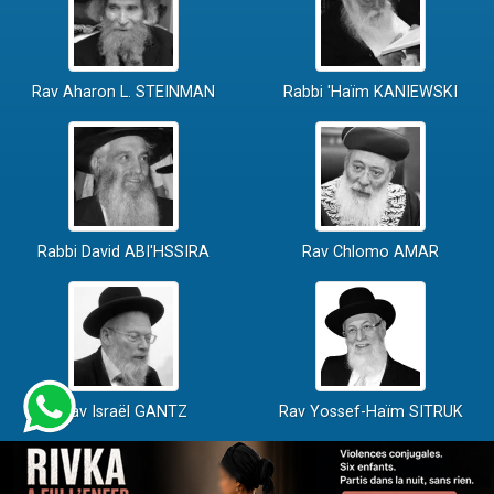
Rav Aharon L. STEINMAN
Rabbi 'Haïm KANIEWSKI
Rabbi David ABI'HSSIRA
Rav Chlomo AMAR
Rav Israël GANTZ
Rav Yossef-Haïm SITRUK