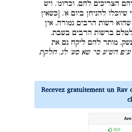
ם הצריכים להם, וכדומ'. ויש
יוכלו להניחן ביום א', [כשאין
הוא רשות הרבים גמורה, אין
לטלם ברשות הרבים בשבת.
שק, מותר להם ליקח גם את
ע''פ הש''ע סי' שא סע' לג. חלקת
Recevez gratuitement un Rav 
c
Ave
OUI