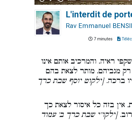
L'interdit de por
Rav Emmanuel BENS
7 minutes
Téléc
פי ראיה, והמרכיב אותם אינו
רק מגביהם, מותר לצאת בהם
ו ברכה
. [ילקוט יוסף שבת כרך
ת, אין בזה כל איסור לצאת כך
רוב
. [ילקו''י שבת כרך ב' עמוד