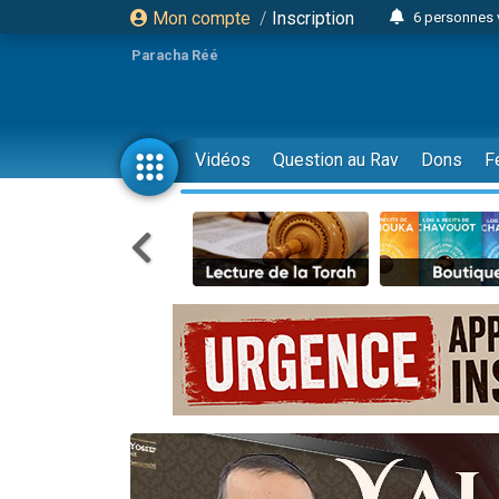
Mon compte
/
Inscription
6 personnes 
4 personn
Paracha Réé
2 personn
17 personnes
4 personnes 
Vidéos
Question au Rav
Dons
F
Il reste 
23 person
Eva vient de
4 personnes 
3 personnes 
3 personn
Odaya vient 
13 personnes
2 personnes 
30 perso