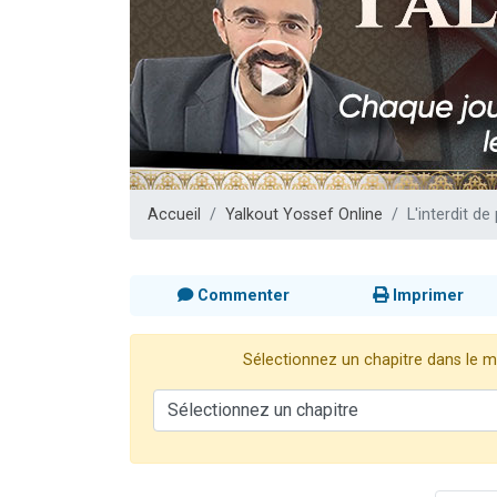
Il reste 
12 nouve
3 personnes 
2 personnes 
2 personnes 
Accueil
Yalkout Yossef Online
L'interdit d
Commenter
Imprimer
Sélectionnez un chapitre dans le me