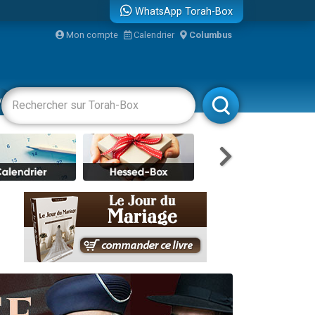
WhatsApp Torah-Box
...
Mon compte
Calendrier
Columbus
vertissements
Livres
Rabbanim
bre