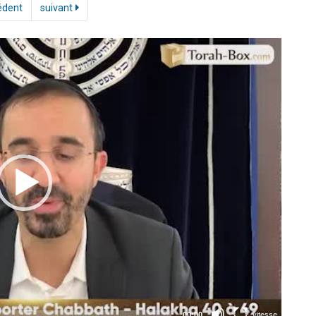
édent
suivant