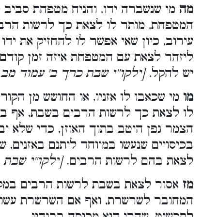
מה
מי שנשברה ידו, והניח מטפחת סביב ל
המטפחת, מותר לו לצאת כך לרשות הרבי
עירוב, כיון שאי אפשר לו להחזיק את יד
ליזהר לצאת עם המטפחת איזה זמן קודם
יש להקל
. [ילקו''י שבת כרך ב' עמוד מב
מו
מי שכאבו לו אזניו, או החושש מן הקור 
לו לצאת כך לרשות הרבים בשבת, אף במק
הצמר גפן היטב בתוך האוזן, כדי שלא יבו
בכיסויים שנעשו במיוחד ליתנם באזנים, 
לצאת בהם לרשות הרבים.
[ילקו''י שבת 
מז
אסור לצאת בשבת לרשות הרבים במקום
המחובר לשרשרת, ואף אם השרשרת עשויה
לתכשיט, שהרי הוא מכוסה בבגדיו