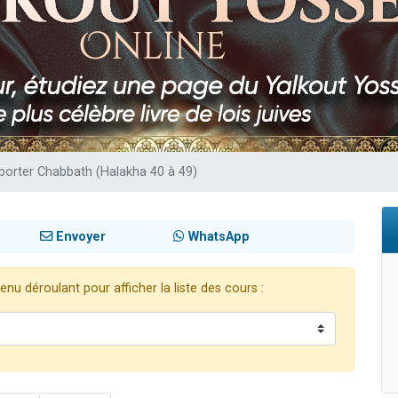
49 places pour étudier en groupe sur Zoom
lles musiques dans Torah-Box Music
viennent de nous rejoindre sur WhatsApp
viennent de nous rejoindre sur WhatsApp
viennent de nous rejoindre sur WhatsApp
e porter Chabbath (Halakha 40 à 49)
Envoyer
WhatsApp
nu déroulant pour afficher la liste des cours :