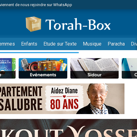
viennent de nous rejoindre sur WhatsApp
es viennent de faire un don pour Reloger Rivka, 6 enfants, victime de violences
es viennent de faire un don pour 1 Journée de Vacances Pour les Enfants
 viennent de demander une bénédiction
viennent de nous rejoindre sur WhatsApp
emmes
Enfants
Etude sur Texte
Musique
Paracha
Di
49 places pour étudier en groupe sur Zoom
nes viennent de faire un don pour Diane, 80 ans, dans un appartement insalu
 donner son Maasser
viennent de nous rejoindre sur WhatsApp
viennent de nous rejoindre sur WhatsApp
es viennent de faire un don pour 5 jours de vacances aux Orphelins
de donner son Maasser
 viennent de demander une bénédiction
viennent de nous rejoindre sur WhatsApp
nnes viennent de faire un don pour Sauvez la jambe de Yohan