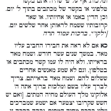
ומלכות, אף על פי שהיה אתם בקשר
טלפוני או בקשר של מכתבים בתוך ל' יום.
וכן הדין באמו או אחיותיו, או שאר
.
קרובותיו ששמח לראותן אחר שלשים יום
[ילקו''י, ברכות עמוד תרה
כא
אם לא ראה את חבירו החביב עליו
מאד, במשך שנים עשר חודש, ושמח מאד
בראייתו, ולא היה לו עמו קשר מכתבים או
בטלפון, וגם לא שמע מאנשים אחרים
ששלום להם, ושמח מאד בראייתם, צריך
לברך עליו בשם ומלכות ברוך אתה ה'
אלוקינו מלך העולם מחיה המתים. [ואם יש
חשש שקרובו יצטער אם ישמע שמברכים