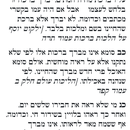
עליו ברכת מחיה המתים, יברך ברכה זו
בלחש לעצמו אבל אם היה עמו בקשרי
מכתבים וכדומה, לא יברך אלא ברכת
שהחיינו בשם ומלכות בלבד
. [ילקוט יוסף
על הלכות ברכות עמוד תרה
כב
סומא אינו מברך ברכות אלו לפי שלא
נתקנו אלא על ראיה מוחשית. אולם סומא
האוכל פרי חדש מברך שהחיינו, לפי
שנהנה באכילתו
. [הליכות עולם חלק ב
עמוד קפד
כג
מי שלא ראה את חבירו שלשים יום,
ואחר כך ראהו בלויין בשידור חי, וכדומה,
אף ששמח מאד לראותו, אינו מברך