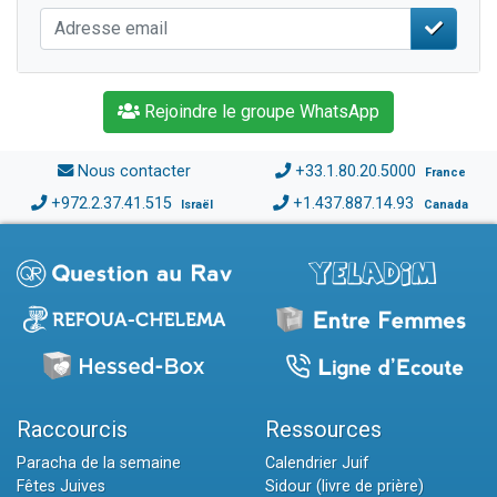
Rejoindre le groupe WhatsApp
Nous contacter
+33.1.80.20.5000
France
+972.2.37.41.515
+1.437.887.14.93
Israël
Canada
Raccourcis
Ressources
Paracha de la semaine
Calendrier Juif
Fêtes Juives
Sidour (livre de prière)