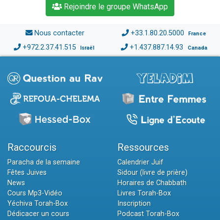
Rejoindre le groupe WhatsApp
Nous contacter
+33.1.80.20.5000
France
+972.2.37.41.515
+1.437.887.14.93
Israël
Canada
Raccourcis
Ressources
Paracha de la semaine
Calendrier Juif
Fêtes Juives
Sidour (livre de prière)
News
Horaires de Chabbath
Cours Mp3-Vidéo
Livres Torah-Box
Yéchiva Torah-Box
Inscription
Dédicacer un cours
Podcast Torah-Box