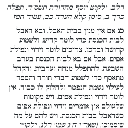
רלב. ילקוט יוסף מהדורת תשס''ד, תפלה
כרך ב, סימן קלא הערה כב, עמוד תטז
כג
אם אין מנין בבית האבֵל, ובא האבֵל
לבית הכנסת כדי לומר קדיש, ולשמוע
קדושה וברכו, צריכים לומר וידוי ונפילת
אפים. אבל אם בא לבית הכנסת בערב
השבעה, להתפלל מנחה וערבית, והקהל
מתאסף כדי לשמוע דברי תורה והספד
לעילוי נשמת הנפטר ולחלוק לו כבוד, אין
לומר וידוי ונפילת אפים. ויש מקומות
שלעולם אין אומרים וידוי ונפילת אפים
כשהאבל בבית הכנסת, ויש להם על מה
שיסמוכו
. [שאר''י ח''ג עמו' רלג. ילקו''י