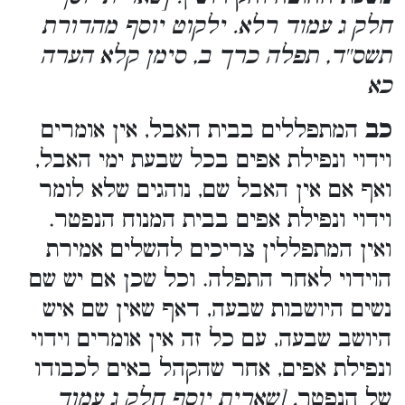
חלק ג עמוד רלא. ילקוט יוסף מהדורת
תשס''ד, תפלה כרך ב, סימן קלא הערה
כא
כב
המתפללים בבית האבל, אין אומרים
וידוי ונפילת אפים בכל שבעת ימי האבל,
ואף אם אין האבל שם, נוהגים שלא לומר
וידוי ונפילת אפים בבית המנוח הנפטר.
ואין המתפללין צריכים להשלים אמירת
הוידוי לאחר התפלה. וכל שכן אם יש שם
נשים היושבות שבעה, דאף שאין שם איש
היושב שבעה, עם כל זה אין אומרים וידוי
ונפילת אפים, אחר שהקהל באים לכבודו
של הנפטר
. [שארית יוסף חלק ג עמוד