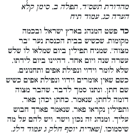
מהדורת תשס''ד, תפלה ב, סימן קלא
הערה כג, עמוד תיח
כד
פשט המנהג בארץ ישראל ובכמה
מקומות, שכשיש בבית הכנסת נער ''בר
מצוה'', שמניח תפילין ביום שמלאו לו שלש
עשרה שנה ויום אחד, דהיינו ביום לידתו,
שלא לומר וידוי ונפילת אפים ותחנונים,
כשם שאין אומרים וידוי ונפילת אפים כשיש
שם חתן. ונתנו סמך לדבר, שהבר מצוה
דומה לחתן, שנאמר, כחתן יכהן פאר,
ותפילין נקראו פאר, שנאמר פארך חבוש
עליך. ומנהג זה נכון וישר, ויש להם על מה
שיסמוכו
. [שארית יוסף חלק ג עמוד רלג.