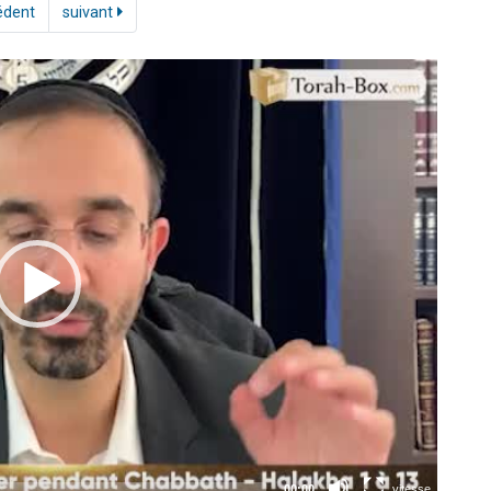
édent
suivant