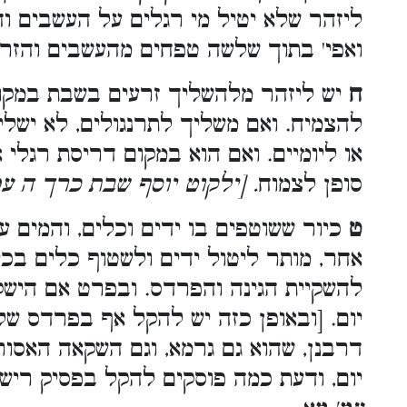
ליזהר שלא יטיל מי רגלים על העשבים ו
ואפי' בתוך שלשה טפחים מהעשבים והזר
ח
יש ליזהר מלהשליך זרעים בשבת במקום
להצמיח. ואם משליך לתרנגולים, לא ישליך
או ליומיים. ואם הוא במקום דריסת רגלי 
סופן לצמוח
. [ילקוט יוסף שבת כרך ה ע
ט
כיור ששוטפים בו ידים וכלים, והמים 
אחר, מותר ליטול ידים ולשטוף כלים בכי
להשקיית הגינה והפרדס. ובפרט אם הישק
יום. [ובאופן כזה יש להקל אף בפרדס של
דרבנן, שהוא גם גרמא, וגם השקאה האסו
יום, ודעת כמה פוסקים להקל בפסיק רישי