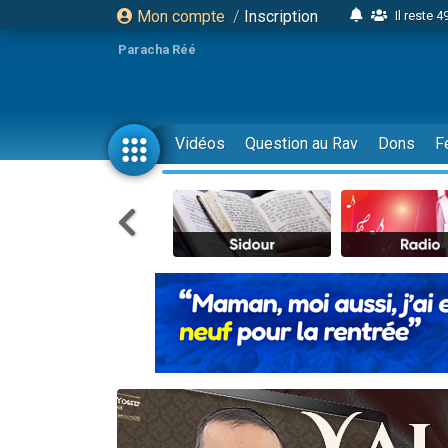
Mon compte
/
Inscription
Il reste 
16 person
Paracha Réé
2 personnes 
6 personnes 
4 personn
Vidéos
Question au Rav
Dons
F
2 personn
17 personnes
4 personnes 
Il reste 
Eva vient de
4 personnes 
3 personnes 
Odaya vient 
3 personn
2 personnes 