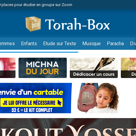
49 places pour étudier en groupe sur Zoom
nes viennent de faire un don pour Diane, 80 ans, dans un appartement insalu
viennent de nous rejoindre sur WhatsApp
viennent de nous rejoindre sur WhatsApp
es viennent de faire un don pour Reloger Rivka, 6 enfants, victime de violences
emmes
Enfants
Etude sur Texte
Musique
Paracha
Di
es viennent de faire un don pour 1 Journée de Vacances Pour les Enfants
 viennent de demander une bénédiction
viennent de nous rejoindre sur WhatsApp
49 places pour étudier en groupe sur Zoom
 donner son Maasser
viennent de nous rejoindre sur WhatsApp
viennent de nous rejoindre sur WhatsApp
de donner son Maasser
es viennent de faire un don pour 5 jours de vacances aux Orphelins
viennent de nous rejoindre sur WhatsApp