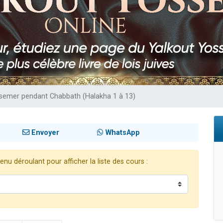
 viennent de demander une bénédiction
nnes viennent de faire un don pour Sauvez la jambe de Yohan
49 places pour étudier en groupe sur Zoom
lles musiques dans Torah-Box Music
 viennent de demander une bénédiction
e semer pendant Chabbath (Halakha 1 à 13)
Envoyer
WhatsApp
nu déroulant pour afficher la liste des cours :