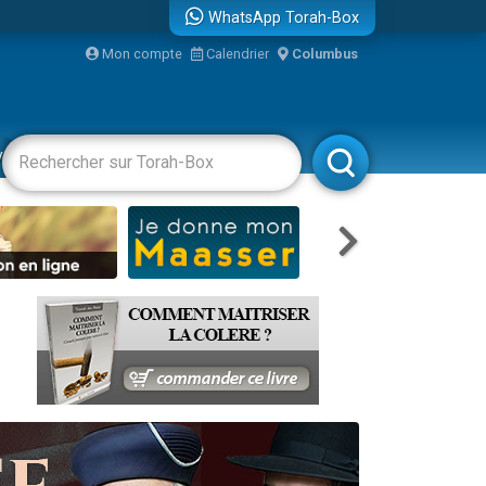
WhatsApp Torah-Box
bre
Mon compte
Calendrier
Columbus
...
vertissements
Livres
Rabbanim