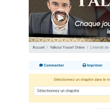
13 personnes
30 perso
Il reste 
12 nouve
29 personnes
Accueil
Yalkout Yossef Online
L'interdit d
Commenter
Imprimer
Sélectionnez un chapitre dans le me