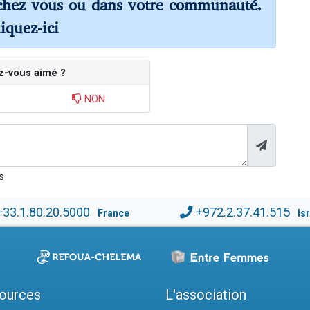
chez vous ou dans votre communauté,
liquez-ici
z-vous aimé ?
NON
s
+33.1.80.20.5000
+972.2.37.41.515
France
Is
ources
L'association