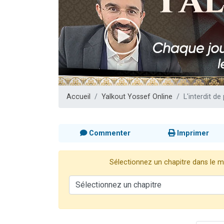
13 personnes
30 perso
Il reste 
12 nouve
29 personnes
Accueil
Yalkout Yossef Online
L'interdit d
Commenter
Imprimer
Sélectionnez un chapitre dans le me