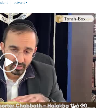
édent
suivant