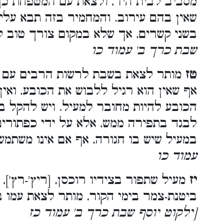
מסביב לבית היד, ולצאת עם המטפחת כך
שאין בהם עירוב. והמחמיר בזה תבא עליו
בשני קשרים, אך שלא במקום צורך טוב 
שבת כרך ב' עמוד כו
טז
מותר לצאת בשבת לרשות הרבים עם ],
אף שאין הוא רגיל ללבוש את הכובע, ואי
הכובע להיות מחובר למעיל. ויש להקל בז
לבגד בתפירה ממש, אלא על ידי כפתורים 
במעיל שיש בו חגורה, אף אם אינו משתמש
עמוד כו
יז
מעיל שתפור בצידיו רוכסן, [ריץ'-רץ'],
ביטנת-צמר בימי הקור, מותר לצאת עמו 
[ילקוט יוסף שבת כרך ב' עמוד כז