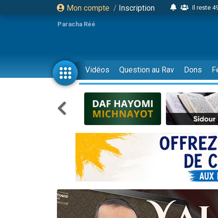
Mon compte
/
Inscription
Il reste 
16 person
Paracha Réé
2 personnes 
6 personnes 
4 personn
Vidéos
Question au Rav
Dons
F
2 personn
17 personnes
4 personnes 
Il reste 
Eva vient de
4 personnes 
3 personnes 
Odaya vient 
3 personn
2 personnes 