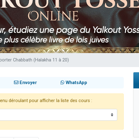
 viennent de demander une bénédiction
nnes viennent de faire un don pour Sauvez la jambe de Yohan
49 places pour étudier en groupe sur Zoom
lles musiques dans Torah-Box Music
 viennent de demander une bénédiction
e porter Chabbath (Halakha 11 à 20)
Envoyer
WhatsApp
nu déroulant pour afficher la liste des cours :