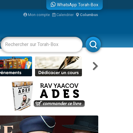
WhatsApp Torah-Box
bre
Mon compte
Calendrier
Columbus
...
vertissements
Livres
Rabbanim