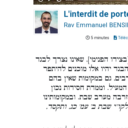
L'interdit de por
Rav Emmanuel BENS
5 minutes
Téléc
ידו הפנימי], שאינו נצרך לבגד
בגד יהיו אלו מוכנים להיתפר
ים, גם במקומות שאין בהם
המעיל. וממדת חסידות נכון
בה מערב שבת. ובמקומותינו
. [ו''י שבת ב' עמ' כג, ותקסד