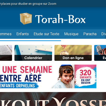
49 places pour étudier en groupe sur Zoom
nes viennent de faire un don pour Diane, 80 ans, dans un appartement insalu
viennent de nous rejoindre sur WhatsApp
viennent de nous rejoindre sur WhatsApp
es viennent de faire un don pour Reloger Rivka, 6 enfants, victime de violences
emmes
Enfants
Etude sur Texte
Musique
Paracha
Di
es viennent de faire un don pour 1 Journée de Vacances Pour les Enfants
 viennent de demander une bénédiction
viennent de nous rejoindre sur WhatsApp
49 places pour étudier en groupe sur Zoom
 donner son Maasser
viennent de nous rejoindre sur WhatsApp
viennent de nous rejoindre sur WhatsApp
de donner son Maasser
es viennent de faire un don pour 5 jours de vacances aux Orphelins
viennent de nous rejoindre sur WhatsApp